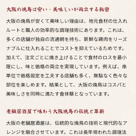
居酒屋で味わう大阪流焼鳥の楽しみ方
大阪の焼鳥は安い・美味しいが両立する秘密
梅田の焼鳥ランキング上位店を食べ歩く
大阪の焼鳥が安くて美味しい理由は、地元食材の仕入れ
大阪の焼鳥有名店と穴場店の魅力比較
ルートと職人の効率的な調理技術にあります。これは、
コスパ最強の焼鳥店を大阪で探す方法
多くの店舗が独自の流通網を持ち、新鮮な鶏肉をリーズ
焼鳥と鳥料理を大阪の食文化で満喫
ナブルに仕入れることでコストを抑えているためです。
鳥料理の選び方と大阪居酒屋の極意
加えて、注文ごとに焼き上げることで食材のロスを最小
大阪居酒屋で選ぶべき焼鳥部位のポイント
限にし、味と価格の両立を実現しています。例えば、串
梅田の鳥料理は味付けと食感に注目を
単位で価格設定を工夫する店舗も多く、無駄なく色々な
コスパ良く楽しむ大阪居酒屋の注文術
部位を楽しめます。結果として、大阪の焼鳥はコスパと
美味しさを同時に満たす食体験となっています。
焼鳥大阪ランキングから学ぶ選び方のコツ
大阪の老舗居酒屋が支持される理由に迫る
老舗居酒屋で味わう大阪焼鳥の伝統と革新
鳥料理と焼鳥で迷わない大阪ならではの選
大阪の老舗居酒屋は、伝統的な焼鳥の技術と現代的なア
択法
レンジを融合させています。これは長年培われた調理法
大阪で焼鳥と居酒屋文化を満喫する方法