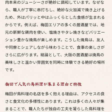
魅力
肉本来のジューシーさが絶妙に調和しています。なぜな
大阪の焼鳥百名店が誇る梅田ならではの味
ら、職人が丁寧に串打ちし、絶妙な火加減で焼き上げる
わい
ため、外はパリッと中はふっくらとした食感が生まれる
からです。例えば、梅田エリアの多くの居酒屋では、地
焼鳥と日本酒のペアリングが生む新しい発
元の新鮮な鶏肉を使い、塩焼きやタレ焼きなどバリエー
見
ション豊かな焼鳥が楽しめます。こうした焼鳥は、友人
コスパ重視で楽しむ梅田鳥料理の選び方
や同僚とシェアしながら味わうことで、食事の楽しさが
ランキング常連の梅田鳥料理店が人気な理
さらに広がります。結論として、大阪の居酒屋は焼鳥の
由
美味しさと温かい雰囲気を同時に体験できる絶好の場所
大阪の鳥料理文化を感じる梅田居酒屋巡り
です。
居酒屋で満喫できる大阪流焼鳥体験
大阪居酒屋で味わう焼鳥のおすすめ部位と
梅田で人気の鳥料理が集まる理由と特徴
特徴
梅田が鳥料理の名店を多く抱える理由は、アクセスの良
梅田の焼鳥はコスパと美味しさが魅力の理
さと食文化の多様性にあります。これは多くの人々が集
由
まることで、職人たちが独自の工夫を凝らした鳥料理を