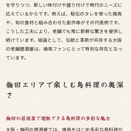
を守りつつ、新しい味付けや盛り付けで時代のニーズに
大阪焼鳥と居酒屋文化の魅力を深掘り
応えているからです。例えば、秘伝のタレを使った焼鳥
梅田の鳥料理で楽しむ大人の居酒屋体験
や、旬の食材と組み合わせた創作串がその代表例です。
コスパ最強の焼鳥店で仲間と盛り上がる夜
こうした工夫により、老舗でも常に新鮮な驚きを提供し
大阪老舗居酒屋で感じる焼鳥の伝統と進化
続けています。結論として、伝統と革新が共存する大阪
鳥料理を通じて大阪グルメの奥深さを知る
の老舗居酒屋は、焼鳥ファンにとって特別な存在となっ
ています。
居酒屋選びで失敗しない大阪のコツまとめ
梅田エリアで楽しむ鳥料理の奥深
さ
梅田の居酒屋で堪能できる鳥料理の多彩な魅力
大阪・梅田の居酒屋では、焼鳥をはじめ多彩な鳥料理が