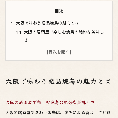
目次
大阪で味わう絶品焼鳥の魅力とは
大阪の居酒屋で楽しむ焼鳥の絶妙な美味し
さ
梅田で人気の鳥料理が集まる理由と特徴
焼鳥大阪ランキング上位店の共通ポイント
コスパ最強と評判の大阪焼鳥の選び方
大阪の焼鳥は安い・美味しいが両立する秘
大阪で味わう絶品焼鳥の魅力とは
密
老舗居酒屋で味わう大阪焼鳥の伝統と革新
梅田エリアで楽しむ鳥料理の奥深さ
大阪の居酒屋で楽しむ焼鳥の絶妙な美味しさ
梅田の居酒屋で堪能できる鳥料理の多彩な
大阪の居酒屋で味わう焼鳥は、炭火による香ばしさと鶏