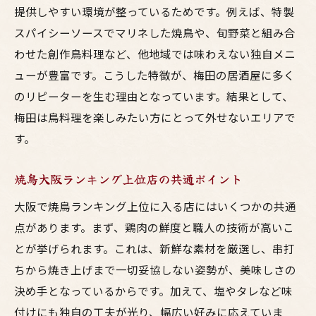
大阪の焼鳥有名店で楽しむ本格体験の流れ
提供しやすい環境が整っているためです。例えば、特製
焼鳥大阪ミシュラン店に学ぶ味の奥深さ
スパイシーソースでマリネした焼鳥や、旬野菜と組み合
わせた創作鳥料理など、他地域では味わえない独自メニ
高級感とカジュアルさが両立する大阪焼鳥
ューが豊富です。こうした特徴が、梅田の居酒屋に多く
老舗居酒屋で味わう梅田流鳥料理の極意
のリピーターを生む理由となっています。結果として、
コスパ重視なら大阪の鳥料理がおすすめ
梅田は鳥料理を楽しみたい方にとって外せないエリアで
大阪で安いのに美味しい鳥料理が集まる理
す。
由
居酒屋でお得に楽しむ大阪焼鳥の注文ポイ
焼鳥大阪ランキング上位店の共通ポイント
ント
大阪で焼鳥ランキング上位に入る店にはいくつかの共通
梅田でコスパ最強と評判の鳥料理を探すコ
点があります。まず、鶏肉の鮮度と職人の技術が高いこ
ツ
とが挙げられます。これは、新鮮な素材を厳選し、串打
焼鳥好きに支持される大阪のコスパ店舗と
ちから焼き上げまで一切妥協しない姿勢が、美味しさの
は
決め手となっているからです。加えて、塩やタレなど味
安さと美味しさを両立した大阪鳥料理の魅
付けにも独自の工夫が光り、幅広い好みに応えていま