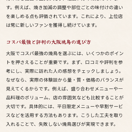
力
す。例えば、焼き加減の調整や部位ごとの味付けの違い
コスパ抜群な大阪居酒屋での過ごし方提案
を楽しめる点も評価されています。これにより、上位店
は常に新しいファンを獲得し続けています。
焼鳥好きが注目する大阪の楽しみ方
大阪居酒屋巡りで焼鳥を食べ歩く楽しみ方
コスパ最強と評判の大阪焼鳥の選び方
梅田で人気の焼鳥部位を徹底的に味比べ
大阪でコスパ最強の焼鳥を選ぶには、いくつかのポイン
大阪でしか味わえない鳥料理の奥深さを体
トを押さえることが重要です。まず、口コミや評判を参
験
考にし、実際に訪れた人の感想をチェックしましょう。
焼鳥ランキング常連店で新たな美味しさ発
なぜなら、実際の体験談から量・質・価格のバランスが
見
見えてくるからです。例えば、盛り合わせメニューや一
大阪焼鳥の老舗と新店を比較してみよう
品料理のボリューム、店の雰囲気なども比較することが
居酒屋での焼鳥と地酒の相性を楽しむコツ
大切です。具体的には、平日限定メニューや早割サービ
美味しい焼鳥を求めて大阪で食べ歩き
スなどを活用する方法もあります。こうした工夫を取り
大阪焼鳥百名店巡りで見つける新定番
入れることで、失敗しない焼鳥選びが実現できます。