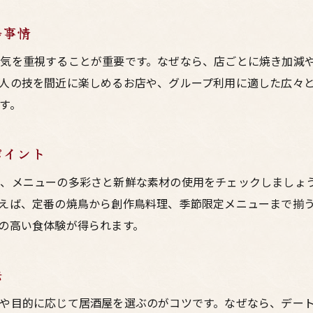
大阪で話題の焼鳥と肉料理の最新情報まとめ
鳥事情
居酒屋で味わう大阪焼鳥の進化系メニュー紹介
気を重視することが重要です。なぜなら、店ごとに焼き加減
梅田で人気上昇中の大阪鳥料理をチェック
人の技を間近に楽しめるお店や、グループ利用に適した広々
大阪の焼鳥・肉料理のトレンドを居酒屋で体験
す。
梅田で見つかる大阪焼鳥の新しい楽しみ方
ポイント
は、メニューの多彩さと新鮮な素材の使用をチェックしましょ
えば、定番の焼鳥から創作鳥料理、季節限定メニューまで揃
の高い食体験が得られます。
法
や目的に応じて居酒屋を選ぶのがコツです。なぜなら、デー