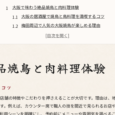
大阪で味わう絶品焼鳥と肉料理体験
大阪の居酒屋で焼鳥と鳥料理を満喫するコツ
梅田周辺で人気の大阪焼鳥が楽しめる理由
大阪の鳥料理と肉料理が融合した居酒屋体験
焼鳥好きが大阪で肉料理を選ぶ際のポイント
居酒屋選びで外せない大阪焼鳥の魅力とは
梅田で大阪の焼鳥を味わい尽くす楽しみ方
品焼鳥と肉料理体験
鳥料理好き必見の梅田居酒屋選び術
梅田の居酒屋で美味しい焼鳥と鳥料理を発見
るコツ
大阪の鳥料理を楽しめる梅田居酒屋の特徴
居酒屋選びで失敗しない梅田の大阪焼鳥事情
店舗の特徴やこだわりを押さえることが大切です。理由は、
す。例えば、カウンター席で職人の技を間近で見られるお店
鳥料理好きが満足できる梅田の居酒屋ポイント
利用シーンを明確にし、予約前にメニューや雰囲気を調べる