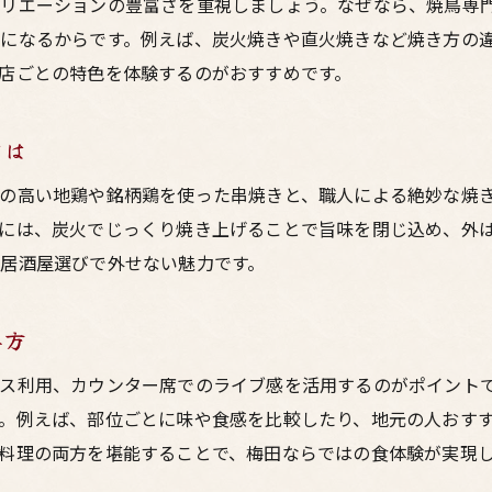
バリエーションの豊富さを重視しましょう。なぜなら、焼鳥専
大阪で焼鳥と肉料理をコスパ重視で味わう方法
になるからです。例えば、炭火焼きや直火焼きなど焼き方の
鳥料理好きが選ぶ大阪居酒屋のコスパ比較術
店ごとの特色を体験するのがおすすめです。
梅田周辺の焼鳥居酒屋でコスパ重視の選択
高級感あふれる焼鳥を大阪で堪能する方法
とは
大阪で高級焼鳥を味わえる居酒屋の探し方
の高い地鶏や銘柄鶏を使った串焼きと、職人による絶妙な焼
梅田の高級鳥料理店で大阪グルメを満喫
には、炭火でじっくり焼き上げることで旨味を閉じ込め、外
高級感ある大阪焼鳥を居酒屋で楽しむ秘訣
居酒屋選びで外せない魅力です。
大阪の鳥料理で贅沢な焼鳥を選ぶ基準とは
梅田で高級焼鳥と肉料理を堪能する魅力
み方
大阪居酒屋の高級焼鳥で特別な時間を過ごす
ス利用、カウンター席でのライブ感を活用するのがポイント
ミシュラン掲載も話題の鳥料理スポット紹介
。例えば、部位ごとに味や食感を比較したり、地元の人おす
大阪でミシュラン掲載の焼鳥居酒屋を探す方法
料理の両方を堪能することで、梅田ならではの食体験が実現
梅田のミシュラン鳥料理店で大阪の味を体験