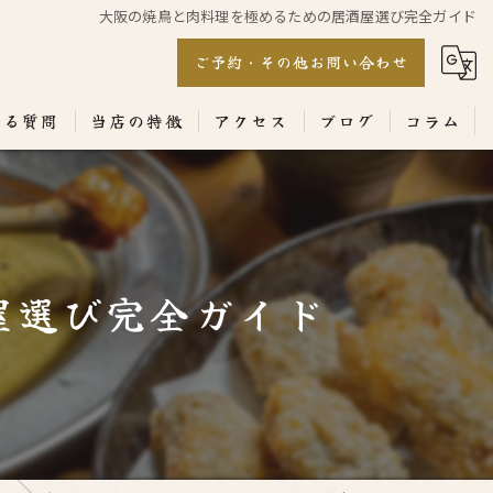
大阪の焼鳥と肉料理を極めるための居酒屋選び完全ガイド
ご予約・その他お問い合わせ
ある質問
当店の特徴
アクセス
ブログ
コラム
居酒屋
専門店
屋選び完全ガイド
ランチ
テイクアウト
コース