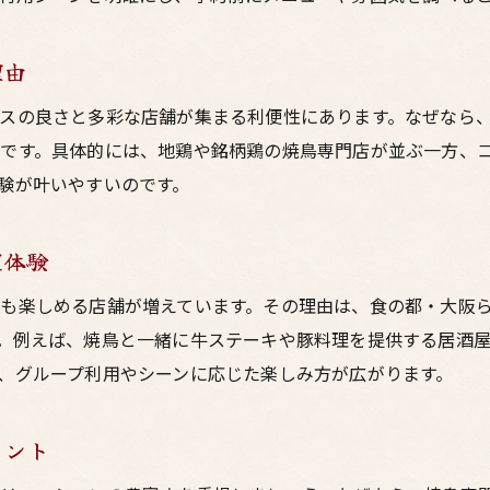
梅田で大阪焼鳥と肉料理を堪能する方法
大阪居酒屋で梅田の鳥料理を比べてみよう
理由
予約困難な大阪焼鳥の魅力を徹底解説
大阪の予約困難な居酒屋で焼鳥を楽しむには
スの良さと多彩な店舗が集まる利便性にあります。なぜなら
です。具体的には、地鶏や銘柄鶏の焼鳥専門店が並ぶ一方、
梅田の人気鳥料理店が予約困難な理由を解説
験が叶いやすいのです。
大阪焼鳥の魅力と予約困難店の選び方ガイド
鳥料理専門の居酒屋で大阪らしさを体験しよう
屋体験
予約困難な大阪焼鳥店で味わう鳥料理の極意
も楽しめる店舗が増えています。その理由は、食の都・大阪
梅田の焼鳥居酒屋予約攻略と大阪の注目点
。例えば、焼鳥と一緒に牛ステーキや豚料理を提供する居酒
コスパ重視で楽しむ大阪の鳥料理案内
、グループ利用やシーンに応じた楽しみ方が広がります。
大阪のコスパ最強焼鳥居酒屋を選ぶポイント
居酒屋で楽しむ大阪の安い焼鳥と鳥料理とは
イント
梅田の大阪鳥料理でコスパを実感する楽しみ