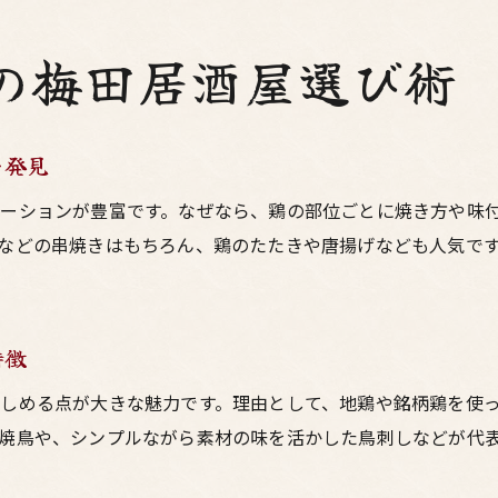
ミシュランも認めた大阪の焼鳥の特徴とは
大阪の居酒屋で味わうミシュラン鳥料理の魅力
の梅田居酒屋選び術
ミシュラン掲載店で楽しむ大阪焼鳥と肉料理
梅田で出会うミシュラン焼鳥の楽しみ方
を発見
大阪で美味しい焼鳥を選ぶコツとポイント
ーションが豊富です。なぜなら、鶏の部位ごとに焼き方や味
大阪の居酒屋で美味しい焼鳥を見分ける方法
などの串焼きはもちろん、鶏のたたきや唐揚げなども人気で
梅田の鳥料理で押さえたい選び方のポイント
焼鳥好き必見の大阪グルメ選びのコツを伝授
大阪で外せない焼鳥居酒屋の特徴を解説
特徴
鳥料理と焼鳥を大阪で楽しむ選択肢の広げ方
しめる点が大きな魅力です。理由として、地鶏や銘柄鶏を使
梅田の大阪焼鳥を美味しく選ぶ秘訣とは
焼鳥や、シンプルながら素材の味を活かした鳥刺しなどが代
梅田で満喫する焼鳥と肉料理の最新トレンド
梅田の居酒屋で注目の大阪焼鳥トレンドを解説