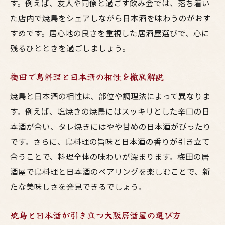
居酒屋カウンターで楽しむ鳥料理と日本酒
す。例えば、友人や同僚と過ごす飲み会では、落ち着い
た店内で焼鳥をシェアしながら日本酒を味わうのがおす
大阪の焼鳥と日本酒でゆったり一人飲みを
すめです。居心地の良さを重視した居酒屋選びで、心に
満喫
残るひとときを過ごしましょう。
一人でも入りやすい梅田の焼鳥居酒屋の魅
力
梅田で鳥料理と日本酒の相性を徹底解説
日本酒と焼鳥を味わう一人飲みの楽しみ方
焼鳥と日本酒の相性は、部位や調理法によって異なりま
梅田で一人飲みを充実させる鳥料理と日本
す。例えば、塩焼きの焼鳥にはスッキリとした辛口の日
酒
本酒が合い、タレ焼きにはやや甘めの日本酒がぴったり
焼鳥に合う日本酒を大阪で堪能するコツ
です。さらに、鳥料理の旨味と日本酒の香りが引き立て
焼鳥にぴったりな日本酒を大阪で選ぶポイ
合うことで、料理全体の味わいが深まります。梅田の居
ント
酒屋で鳥料理と日本酒のペアリングを楽しむことで、新
梅田の居酒屋で焼鳥と日本酒の相性を楽し
たな美味しさを発見できるでしょう。
む術
鳥料理に合わせた日本酒選びのコツを解説
焼鳥と日本酒が引き立つ大阪居酒屋の選び方