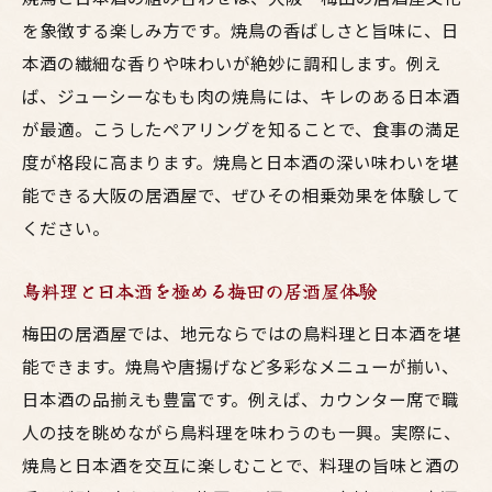
豊富な日本酒と焼鳥を楽しむ大人の梅田時間
を象徴する楽しみ方です。焼鳥の香ばしさと旨味に、日
焼鳥と日本酒で楽しむ大人の梅田居酒屋時
本酒の繊細な香りや味わいが絶妙に調和します。例え
間
ば、ジューシーなもも肉の焼鳥には、キレのある日本酒
が最適。こうしたペアリングを知ることで、食事の満足
大阪で焼鳥と日本酒を嗜む大人の過ごし方
度が格段に高まります。焼鳥と日本酒の深い味わいを堪
梅田の居酒屋で鳥料理と日本酒を優雅に味
能できる大阪の居酒屋で、ぜひその相乗効果を体験して
わう
ください。
日本酒と焼鳥が織りなす梅田の大人空間
鳥料理と日本酒で叶える大人のくつろぎタ
鳥料理と日本酒を極める梅田の居酒屋体験
イム
梅田の居酒屋では、地元ならではの鳥料理と日本酒を堪
梅田で焼鳥と日本酒の贅沢なひとときを過
能できます。焼鳥や唐揚げなど多彩なメニューが揃い、
ごす
日本酒の品揃えも豊富です。例えば、カウンター席で職
人の技を眺めながら鳥料理を味わうのも一興。実際に、
焼鳥と日本酒を交互に楽しむことで、料理の旨味と酒の