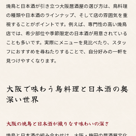
焼鳥と日本酒の組み合わせテクニックを大
焼鳥と日本酒が引き立つ大阪居酒屋の選び方は、鳥料理
阪で伝授
の種類や日本酒のラインナップ、そして店の雰囲気を重
居酒屋で体験する焼鳥と日本酒の至福時間
視することがポイントです。例えば、専門性の高い焼鳥
梅田で日本酒と鳥料理を堪能する秘訣
店では、希少部位や季節限定の日本酒が用意されている
ことも多いです。実際にメニューを見比べたり、スタッ
梅田で満喫する居酒屋の鳥料理と日本酒の魅力
フにおすすめを尋ねたりすることで、自分好みの一軒を
居酒屋で鳥料理と日本酒の真髄を梅田で味
見つけやすくなります。
わう
大阪の焼鳥と日本酒が生み出す特別な時間
梅田の居酒屋で鳥料理と日本酒を満喫する
大阪で味わう鳥料理と日本酒の奥
理由
深い世界
鳥料理と日本酒で広がる梅田グルメの世界
焼鳥好きが集う梅田の居酒屋で日本酒を楽
しむ
大阪の焼鳥と日本酒が織りなす味わいの深さ
梅田で体験できる焼鳥と日本酒の新発見
焼鳥と日本酒の組み合わせは、大阪・梅田の居酒屋文化