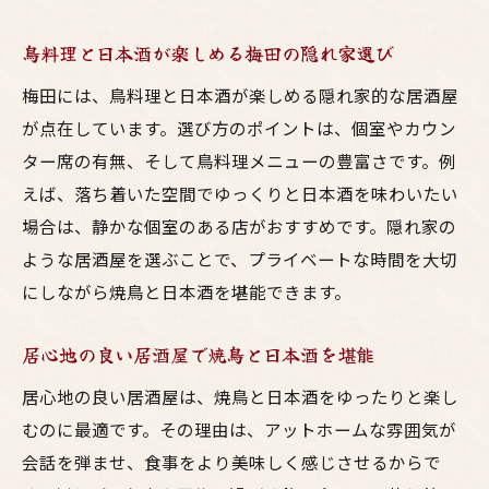
イント
鳥料理と日本酒が楽しめる梅田の隠れ家選び
居酒屋巡りで焼鳥と日本酒を味わう魅力
鳥料理を極めるなら梅田の居酒屋が最適な理由
梅田には、鳥料理と日本酒が楽しめる隠れ家的な居酒屋
が点在しています。選び方のポイントは、個室やカウン
焼鳥と日本酒が豊富な梅田居酒屋の特徴
ター席の有無、そして鳥料理メニューの豊富さです。例
大阪の居酒屋で鳥料理を楽しむ究極の方法
えば、落ち着いた空間でゆっくりと日本酒を味わいたい
鳥料理に合う日本酒を梅田で選ぶコツ
場合は、静かな個室のある店がおすすめです。隠れ家の
焼鳥好きが集まる梅田の居酒屋の魅力
ような居酒屋を選ぶことで、プライベートな時間を大切
居酒屋で味わう鳥料理と日本酒のベストマ
にしながら焼鳥と日本酒を堪能できます。
ッチ
梅田で鳥料理と日本酒を極めるための心得
居心地の良い居酒屋で焼鳥と日本酒を堪能
一人飲みにも最適な梅田の焼鳥と日本酒体験
居心地の良い居酒屋は、焼鳥と日本酒をゆったりと楽し
梅田で一人飲みに最適な焼鳥と日本酒の店
むのに最適です。その理由は、アットホームな雰囲気が
選び
会話を弾ませ、食事をより美味しく感じさせるからで