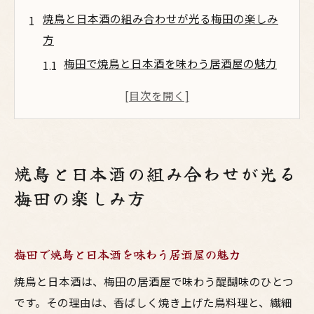
焼鳥と日本酒の組み合わせが光る梅田の楽しみ
方
梅田で焼鳥と日本酒を味わう居酒屋の魅力
大阪で評判の焼鳥と日本酒体験のすすめ
鳥料理と日本酒が楽しめる梅田の隠れ家選
び
居心地の良い居酒屋で焼鳥と日本酒を堪能
焼鳥と日本酒の組み合わせが光る
梅田で鳥料理と日本酒の相性を徹底解説
梅田の楽しみ方
焼鳥と日本酒が引き立つ大阪居酒屋の選び
方
大阪で味わう鳥料理と日本酒の奥深い世界
梅田で焼鳥と日本酒を味わう居酒屋の魅力
大阪の焼鳥と日本酒が織りなす味わいの深
焼鳥と日本酒は、梅田の居酒屋で味わう醍醐味のひとつ
さ
です。その理由は、香ばしく焼き上げた鳥料理と、繊細