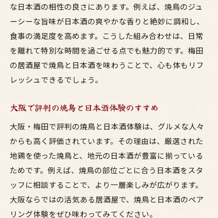
鳥料理と日本酒を極める梅田の居酒屋体験
な日本酒の相性の良さにあります。例えば、焼鳥のジュ
焼鳥と日本酒の楽しみ方を大阪で学ぶコツ
ーシーな旨味が日本酒の爽やかな香りと絶妙に調和し、
居酒屋で味わう大阪流の鳥料理と日本酒
食事の満足度を高めます。こうした組み合わせは、日常
を離れて特別な時間を過ごせる点でも魅力的です。梅田
梅田で発見する鳥料理と日本酒の新たな魅
の居酒屋で焼鳥と日本酒を味わうことで、心も体もリフ
力
レッシュできるでしょう。
大阪の居酒屋で日本酒と焼鳥の絶妙な関係
居酒屋選びに迷ったら焼鳥と日本酒で決まり
大阪で評判の焼鳥と日本酒体験のすすめ
焼鳥と日本酒が自慢の梅田の居酒屋の選び
大阪・梅田で評判の焼鳥と日本酒体験は、グルメな人々
方
からも高く評価されています。その理由は、厳選された
大阪で鳥料理と日本酒を楽しむコツを伝授
地鶏を使った焼鳥と、地元の日本酒が豊富に揃っている
梅田の居酒屋で焼鳥と日本酒を楽しむ理由
ためです。例えば、焼鳥の部位ごとに合う日本酒をスタ
鳥料理と日本酒にこだわる居酒屋を梅田で
ッフに相談することで、より一層楽しみが広がります。
探す
大阪ならではの活気ある居酒屋で、焼鳥と日本酒のペア
大阪で焼鳥と日本酒のある居酒屋選びのポ
リング体験をぜひ味わってみてください。