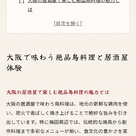
大阪の居酒屋で楽しむ絶品鳥料理の魅力と
は
梅田エリアで体験する焼鳥の奥深さを解説
居酒屋選びで外せない鳥料理のポイント
大阪のランキング上位の鳥料理を徹底紹介
鶏料理専門店で味わう梅田の地鶏の特徴
大阪で味わう絶品鳥料理と居酒屋
初めてでも安心な大阪の居酒屋鳥料理体験
体験
梅田エリアの焼鳥が生む至福のひととき
焼鳥好き必見の梅田居酒屋最新トレンド
大阪の居酒屋で楽しむ絶品鳥料理の魅力とは
大阪焼鳥の美味しさを引き出す焼き方の工
夫
大阪の居酒屋で味わう鳥料理は、地元の新鮮な鶏肉を使
居酒屋で人気の梅田鳥料理と地鶏の楽しみ
い、炭火で香ばしく焼き上げることで絶妙な旨みを引き
方
出しています。特に梅田周辺では、伝統的な焼鳥から創
梅田で味わう高級鳥料理の満足感とは
作料理まで多彩なメニューが揃い、食文化の豊かさを実