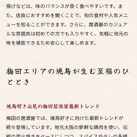
揚げなどは、味のバランスが良く食べやすいです。ま
地鶏の美味しさを堪能できる大阪時間
た、店員におすすめを聞くことで、旬の食材や人気メニ
大阪居酒屋で堪能する地鶏の奥深い味わい
ューを知ることができます。さらに、居酒屋のカジュア
梅田で人気の地鶏焼鳥と居酒屋の魅力
ルな雰囲気は初めての方でも入りやすく、気軽に地元の
大阪の鳥料理専門店で味わう贅沢時間
味を堪能できるため安心して楽しめます。
焼鳥愛好者が選ぶ大阪の地鶏体験ルート
居酒屋ならではの地鶏料理を楽しむ工夫
梅田エリアの焼鳥が生む至福のひ
大阪時間を彩る鳥料理と焼鳥の思い出
ととき
焼鳥好き必見の梅田居酒屋最新トレンド
梅田の居酒屋では、焼鳥好きに向けた最新トレンドが
続々登場しています。地元大阪の新鮮な鶏肉を使い、伝
統の炭火焼きをベースにしつつ、スパイスやタレの多様