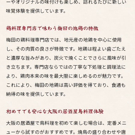
ーやオリジナルの味付けも楽しめ、訪れるたびに新しい
大阪居酒屋で味わう焼鳥の多彩な楽しみ方
味覚体験を提供しています。
焼鳥と地元食材で広がる梅田の居酒屋体験
鶏料理専門店で味わう梅田の地鶏の特徴
鳥料理梅田の人気店で味わう特別な一皿
梅田の鶏料理専門店では、地元産の地鶏を中心に使用
大阪焼鳥の新定番を居酒屋で体感しよう
し、その肉質の良さが特徴です。地鶏は程よい歯ごたえ
友人と語らう梅田の焼鳥居酒屋の魅力
と濃厚な旨みがあり、炭火で焼くことでさらに風味が引
大阪の鳥料理を味わい尽くす秘訣
き立ちます。専門店ならではの丁寧な下処理と調理法に
大阪で鳥料理を満喫するための専門店選び
より、鶏肉本来の味を最大限に楽しめるのが魅力です。
居酒屋で楽しむ焼鳥の美味しい食べ方ガイ
これにより、梅田の地鶏は高い評価を得ており、食通も
ド
納得の味を提供しています。
梅田の地鶏を使った鳥料理の味わい方解説
大阪鳥料理ランキングから選ぶ楽しみ方
初めてでも安心な大阪の居酒屋鳥料理体験
焼鳥と相性抜群のおすすめ居酒屋メニュー
大阪の居酒屋で鳥料理を初めて楽しむ場合は、定番メニ
初めてでも安心な鳥料理の注文ポイント
ューから試すのがおすすめです。焼鳥の盛り合わせや唐