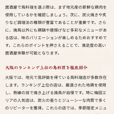
地鶏の美味しさを引き出す焼鳥の食べ方
居酒屋で鳥料理を選ぶ際は、まず地元産の新鮮な鶏肉を
大阪で人気の焼鳥居酒屋の魅力を紹介
使用しているかを確認しましょう。次に、炭火焼きや炙
焼鳥と大阪居酒屋文化の深い関係を探る
りなど調理法の種類が豊富であることが重要です。さら
鳥料理好きが注目する大阪の楽しみ方
に、焼鳥以外にも鶏鍋や唐揚げなど多彩なメニューがあ
鳥料理好き必見の大阪居酒屋巡りのポイン
る店は、味のバリエーションが楽しめるためおすすめで
ト
す。これらのポイントを押さえることで、満足度の高い
居酒屋体験が可能となります。
梅田で楽しむ焼鳥と地元食材の魅力発見
大阪の鶏料理専門店を選ぶ際のチェックポ
大阪のランキング上位の鳥料理を徹底紹介
イント
大阪では、地元で高評価を得ている鳥料理店が多数存在
焼鳥を囲んで友人と楽しむ大阪の夜
します。ランキング上位の店は、厳選された地鶏を使用
居酒屋で感じる鳥料理の新たな楽しみ方
し、熟練の技で焼き上げる焼鳥が自慢です。特に梅田エ
大阪地鶏を使った名店の鳥料理体験談
リアの人気店は、炭火の香りとジューシーな肉質で多く
居酒屋文化で広がる梅田の焼鳥体験
のリピーターを獲得。これらの店では、季節限定メニュ
梅田の居酒屋文化と焼鳥の魅力を徹底解説