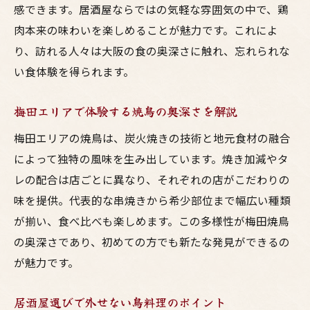
感できます。居酒屋ならではの気軽な雰囲気の中で、鶏
大阪焼鳥の名店で至福の時間を過ごすコツ
肉本来の味わいを楽しめることが魅力です。これによ
友人と楽しむ梅田居酒屋の焼鳥体験術
り、訪れる人々は大阪の食の奥深さに触れ、忘れられな
地元食材を活かす大阪の鳥料理の魅力
い食体験を得られます。
大阪地鶏を使った鳥料理の美味しさの秘密
居酒屋で堪能できる地元産鳥料理の特徴
梅田エリアで体験する焼鳥の奥深さを解説
梅田で味わう新鮮な焼鳥と食材の選び方
梅田エリアの焼鳥は、炭火焼きの技術と地元食材の融合
大阪鶏肉専門店の鳥料理を徹底比較
によって独特の風味を生み出しています。焼き加減やタ
鳥料理梅田の人気居酒屋を選ぶポイント
レの配合は店ごとに異なり、それぞれの店がこだわりの
地元食材を活かした大阪焼鳥の魅力解説
味を提供。代表的な串焼きから希少部位まで幅広い種類
が揃い、食べ比べも楽しめます。この多様性が梅田焼鳥
本格焼鳥を楽しむなら大阪の居酒屋へ
の奥深さであり、初めての方でも新たな発見ができるの
大阪居酒屋で味わえる本格焼鳥の選び方
が魅力です。
焼鳥と一緒に楽しむ鳥料理の新しい提案
梅田の居酒屋で焼鳥を満喫するコツとは
居酒屋選びで外せない鳥料理のポイント