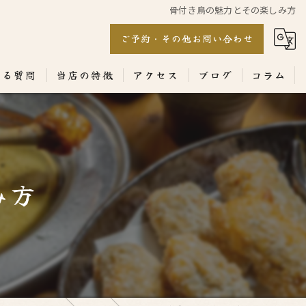
骨付き鳥の魅力とその楽しみ方
ご予約・その他お問い合わせ
ある質問
当店の特徴
アクセス
ブログ
コラム
居酒屋
専門店
み方
ランチ
テイクアウト
コース