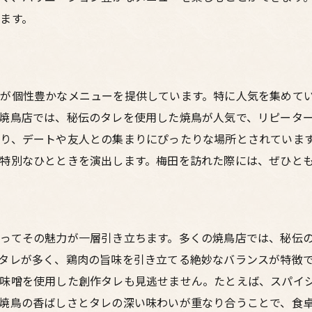
大阪の居酒屋でしか体験できない鳥料理
ます。
焼鳥好き必見！梅田の居酒屋特集
焼鳥ファンが選ぶ梅田の名店
梅田の隠れた焼鳥スポットを巡る
が個性豊かなメニューを提供しています。特に人気を集めて
口コミ高評価の焼鳥店ベストチョイス
焼鳥店では、秘伝のタレを使用した焼鳥が人気で、リピータ
梅田の居酒屋で味わう焼鳥体験談
り、デートや友人との集まりにぴったりな場所とされていま
焼鳥初心者必見！梅田のおすすめ店
特別なひとときを演出します。梅田を訪れた際には、ぜひと
梅田で味わう焼鳥の多様なスタイル
居酒屋で味わう絶品鳥料理の秘密
居酒屋の雰囲気が焼鳥の味を引き立てる理由
ってその魅力が一層引き立ちます。多くの焼鳥店では、秘伝
地元の鶏肉を使った絶品料理の裏側
タレが多く、鶏肉の旨味を引き立てる絶妙なバランスが特徴
プロの焼き手が語る鳥料理の真髄
や味噌を使用した創作タレも見逃せません。たとえば、スパイ
焼鳥に合う絶妙な調味料の選び方
焼鳥の香ばしさとタレの深い味わいが重なり合うことで、食