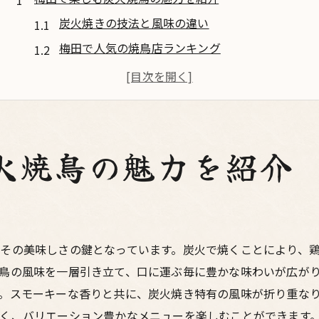
炭火焼きの技法と風味の違い
梅田で人気の焼鳥店ランキング
特別なタレが生み出す絶品焼鳥
焼鳥を引き立てる日本酒とのペアリング
梅田で体験する本格炭火焼の奥深さ
焼鳥の歴史と梅田の伝統的な手法
火焼鳥の魅力を紹介
大阪の居酒屋で味わう独創的な鳥料理
創作ソースで味わう新感覚の鳥料理
梅田の居酒屋限定！季節の鳥料理
独自レシピで楽しむ新しい鶏肉の楽しみ方
その美味しさの鍵となっています。炭火で焼くことにより、
鳥の風味を一層引き立て、口に運ぶ毎に豊かな味わいが広が
地元の食材を使った創作メニューの秘密
。スモーキーな香りと共に、炭火焼き特有の風味が折り重な
居酒屋シェフが語る鳥料理のこだわり
く、バリエーション豊かなメニューを楽しむことができます