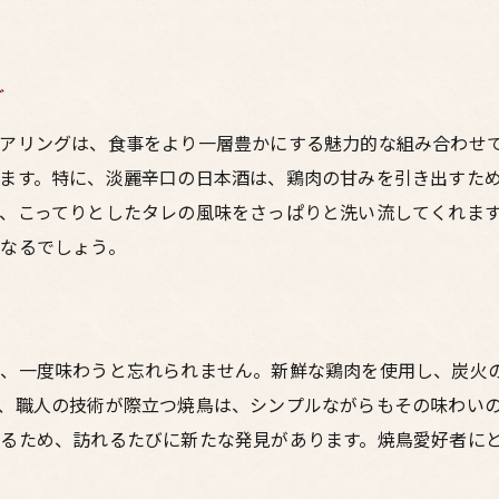
梅田の居酒屋で発見する鳥料理の新しい魅力
焼鳥の美味しさを決める焼き方の秘密
梅田の焼鳥はここが違う！地元の味を満喫
グ
梅田の焼鳥が特別な理由
アリングは、食事をより一層豊かにする魅力的な組み合わせ
地元の味を体験できる焼鳥の魅力
ます。特に、淡麗辛口の日本酒は、鶏肉の甘みを引き出すた
梅田ならではの焼鳥のこだわりポイント
、こってりとしたタレの風味をさっぱりと洗い流してくれま
なるでしょう。
焼鳥を通じて知る梅田の食文化
地元の人に愛される焼鳥の秘密
地域密着型の人気焼鳥店を訪ねる
大阪の居酒屋で堪能する新鮮な鳥料理
は、一度味わうと忘れられません。新鮮な鶏肉を使用し、炭火
新鮮な鳥肉を使った料理の魅力
、職人の技術が際立つ焼鳥は、シンプルながらもその味わい
るため、訪れるたびに新たな発見があります。焼鳥愛好者に
鮮度にこだわる居酒屋の選び方
地元産の鳥肉で楽しむ一品料理