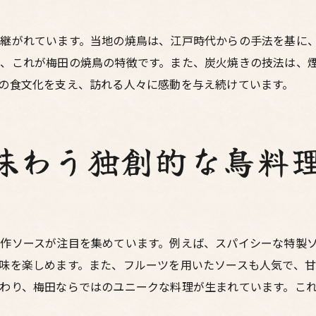
新鮮な材料が生む絶品の味わい
大阪ならではの新鮮な鳥料理の楽しみ方
継がれています。当地の焼鳥は、江戸時代からの手法を基に
、これが梅田の焼鳥の特徴です。また、炭火焼きの技法は、
居酒屋で味わう新鮮な鳥料理の醍醐味
の食文化を支え、訪れる人々に感動を与え続けています。
地元食材を活かした梅田の焼鳥体験
地元食材と焼鳥の絶妙なハーモニー
梅田のシェフが語る食材選びの重要性
味わう独創的な鳥料
地産地消の魅力を感じる焼鳥の味
梅田で楽しむオリジナル焼鳥レシピ
地元で採れた食材を使った焼鳥の美味しさ
独自の食材組み合わせで味わう焼鳥
作ソースが注目を集めています。例えば、スパイシーな特製
梅田で過ごす心温まる居酒屋の夜
味を楽しめます。また、フルーツを用いたソースも人気で、甘
居酒屋の雰囲気で心温まるひとときを
わり、梅田ならではのユニークな料理が生まれています。こ
飲み屋街で味わう焼鳥と会話の楽しみ