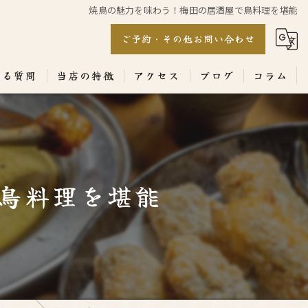
焼鳥の魅力を味わう！梅田の居酒屋で鳥料理を堪能
ご予約・その他お問い合わせ
ある質問
当店の特徴
アクセス
ブログ
コラム
居酒屋
専門店
鳥料理を堪能
ランチ
テイクアウト
コース