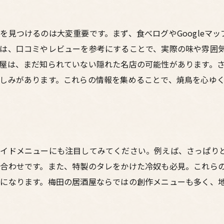
地元の酒と焼鳥の絶妙なペアリング
飲み放題プランの上手な活用法
を見つけるのは大変重要です。まず、食べログやGoogleマ
大阪梅田での友人との集いに最適な居酒屋の選び方
は、口コミやレビューを参考にすることで、実際の味や雰囲
大人数でも楽しめる居酒屋の特徴
屋は、まだ知られていない隠れた名店の可能性があります。
プライベート空間を提供する店選び
しみがあります。これらの情報を集めることで、焼鳥を心ゆ
リーズナブルな価格で楽しむ方法
予約必須の人気店リスト
友人とシェアできる宴会メニュー
初めての梅田でも安心な居酒屋探し
サイドメニューにも注目してみてください。例えば、さっぱり
焼鳥の部位ごとに変わる味わいを楽しむ居酒屋体験
合わせです。また、特製のタレをかけた冷奴も必見。これら
もも肉のジューシーさを堪能
になります。梅田の居酒屋ならではの創作メニューも多く、
ささみの柔らかさを引き立てる焼き方
砂肝の食感を楽しむポイント