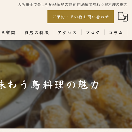
大阪梅田で楽しむ絶品焼鳥の世界 居酒屋で味わう鳥料理の魅力
ご予約・その他お問い合わせ
ある質問
当店の特徴
アクセス
ブログ
コラム
居酒屋
専門店
味わう鳥料理の魅力
ランチ
テイクアウト
コース