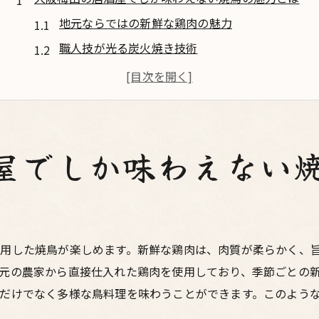
地元ならではの新鮮な鶏肉の魅力
職人技が光る炭火焼き技術
梅田限定の特別メニューに迫る
訪れる価値がある居酒屋の見つけ方
焼鳥と相性抜群のサイドメニュー
常連客に愛される居酒屋の秘密
屋でしか味わえない
炭火焼鳥が生み出す香ばしさとジューシーさの秘密
炭火の温度管理と焼き時間
鶏肉の仕込みが香ばしさを生む
ジューシーさを引き出す串打ちの技
用した焼鳥が楽しめます。新鮮な鶏肉は、肉質が柔らかく、
元の農家から直接仕入れた鶏肉を使用しており、季節ごとの
香ばしさとジューシーさを保つ秘訣
だけでなく多様な鳥料理を味わうことができます。このよう
ベテラン職人に学ぶ焼きの極意