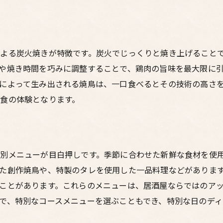
香ばしさを極めるための素材選び
梅田居酒屋で楽しむ新鮮素材の創作鳥料理の世界
旬の食材を活かした創作料理
よる炭火焼きが特徴です。炭火でじっくりと焼き上げること
地元の野菜を使ったヘルシーメニュー
や焼き時間を巧みに調整することで、鶏肉の旨味を最大限に
個性的なソースとの組み合わせ
によって生み出される焼鳥は、一口食べるとその技術の高さ
新感覚の鳥料理が持つ可能性
食の体験となります。
食材選びに込められたこだわり
創作料理がもたらす驚きと感動
焼鳥と相性抜群！居酒屋で楽しむ地元のお酒の魅力
別メニューが目白押しです。季節に合わせた新鮮な食材を使
焼鳥に合う日本酒の選び方
た創作焼鳥や、特製のタレを使用した一品料理などがありま
地元産のクラフトビールの魅力
ことがあります。これらのメニューは、居酒屋ならではのア
梅田ならではのカクテル文化
で、特別なコースメニューを選ぶこともでき、特別な日のディ
焼鳥と楽しむ梅田のワインセレクション