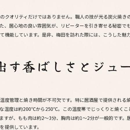
手羽先のジューシーさを極める
レバーの旨味を活かした調理法
きのクオリティだけではありません。職人の技が光る炭火焼き
た、居心地の良い雰囲気が、リピーターを引き寄せる秘密で
ネギマのバランスの良さを味わう
て機能しています。是非、梅田を訪れた際には、こうした魅
梅田の夜を彩る居酒屋のアットホームな雰囲気とは
温かみのあるインテリアの魅力
ホスピタリティ溢れるスタッフの対応
出す香ばしさとジュ
常連客に愛される理由とは
居心地の良さを育む音楽の選び方
梅田の夜を楽しむためのヒント
ゆったりとした時間を提供する空間
温度管理と焼き時間が不可欠です。特に居酒屋で提供される
大阪の焼鳥文化と居酒屋が提供する心温まるひと時
な温度は約200℃から250℃。この温度帯でじっくりと焼く
焼鳥文化の歴史と進化
ますが、もも肉は約2～3分、胸肉は約1～2分が一般的です。
を提供しています。
居酒屋が紡ぐコミュニティの場