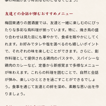
子供に人気の鳥料理メニュー
友達との会話が弾むおすすめメニュー
家族団らんにぴったりの居酒屋選び
梅田東通りの居酒屋では、友達と一緒に楽しむのにぴっ
特別な日のための予約方法
たりな多彩な鳥料理が揃っています。特に、焼き鳥の盛
心温まる家庭的なサービス
り合わせは見た目にも華やかで、食卓を賑やかにしてく
家族の笑顔があふれるひととき
れます。お好みでタレや塩を選べるのも嬉しいポイント
梅田東通りの居酒屋で感じる鳥料理とお酒の絶
で、それぞれの味を楽しむことができます。さらに、創
妙な相性
作料理として提供される鶏肉のパスタや、スパイシーな
鳥料理を引き立てるお酒のセレクト
鶏肉のカレーなど、定番から新感覚まで多様なメニュー
居酒屋での味わい方の提案
が味わえます。これらの料理を囲むことで、自然と会話
新しい発見をもたらすペアリング
が弾み、楽しいひとときを過ごすことができるでしょ
う。食事を通じて友達との絆を深め、素敵な思い出を作
お酒が引き出す料理の新たな一面
りましょう。
料理とお酒のバランスを楽しむ
梅田の居酒屋で体験する美味の驚き