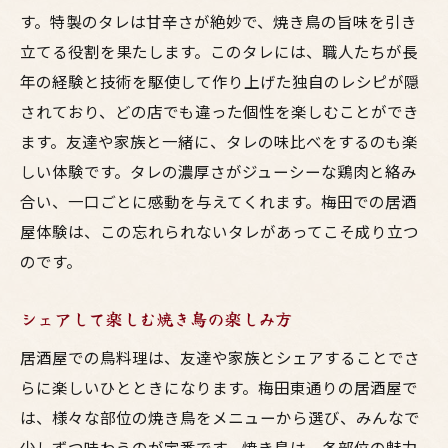
す。特製のタレは甘辛さが絶妙で、焼き鳥の旨味を引き
立てる役割を果たします。このタレには、職人たちが長
年の経験と技術を駆使して作り上げた独自のレシピが隠
されており、どの店でも違った個性を楽しむことができ
ます。友達や家族と一緒に、タレの味比べをするのも楽
しい体験です。タレの濃厚さがジューシーな鶏肉と絡み
合い、一口ごとに感動を与えてくれます。梅田での居酒
屋体験は、この忘れられないタレがあってこそ成り立つ
のです。
シェアして楽しむ焼き鳥の楽しみ方
居酒屋での鳥料理は、友達や家族とシェアすることでさ
らに楽しいひとときになります。梅田東通りの居酒屋で
は、様々な部位の焼き鳥をメニューから選び、みんなで
少しずつ味わうのが定番です。焼き鳥は、各部位の魅力