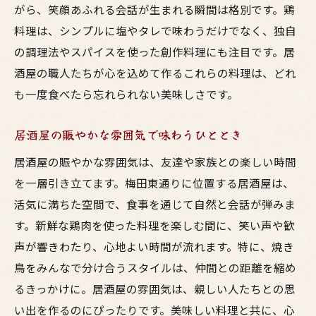
がら、笑顔あふれる会話が生まれる瞬間は格別です。鶏
居酒屋で味わう梅田東通りの新鮮な鳥料理の秘
料理は、シンプルに塩やタレで味わうだけでなく、独自
密
の調理法やスパイスを使った創作料理にも注目です。居
新鮮な鶏肉の仕入れルート
酒屋の職人たちが心を込めて作るこれらの料理は、どれ
居酒屋での鳥料理の調理法
も一度食べたら忘れられない美味しさです。
絶品の秘訣は特製のタレとスパイス
居酒屋の賑やかな雰囲気で味わうひととき
シェフ直伝の鳥料理レシピ
美味しさを引き出す焼き加減のポイント
居酒屋の賑やかな雰囲気は、友達や家族との楽しい時間
地元の素材で作る至高の一皿
を一層引き立てます。梅田東通りに位置する居酒屋は、
活気に満ちた空間で、食事を通じて自然と会話が弾みま
梅田での呑み会に最適な居酒屋と鳥料理のペア
す。新鮮な鶏肉を使った料理を楽しむ間に、笑い声や歓
リング術
声が響きわたり、心地よい時間が流れます。特に、焼き
鳥料理とビールの黄金コンビ
鳥をみんなで分け合うスタイルは、仲間との距離を縮め
日本酒が引き立てる鶏肉の旨味
るきっかけに。居酒屋の雰囲気は、親しい人たちとの思
ワインと楽しむ鳥料理の新発見
い出を作るのにぴったりです。美味しい料理と共に、心