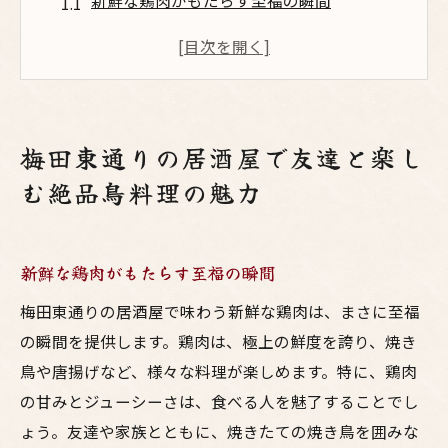
新鮮な鶏肉がもたらす至福の瞬間
居酒屋の賑やかな雰囲気で味わうひととき
絶品鳥料理と相性抜群のドリンク
友達との会話が弾むおすすめメニュー
季節ごとの創作鳥料理に舌鼓
梅田東通りの居酒屋で友達と楽し
心に残る友人との思い出作り
む絶品鳥料理の魅力
家族と過ごす梅田東通りでの美味い鳥料理体験
家族団らんに最適な居酒屋の選び方
新鮮な鶏肉がもたらす至福の瞬間
子供も大満足の美味しい鳥料理
家族で楽しむ多彩なメニューの魅力
梅田東通りの居酒屋で味わう新鮮な鶏肉は、まさに至福
親子三世代で楽しめるアットホームな雰囲
の瞬間を提供します。鶏肉は、極上の鮮度を誇り、焼き
気
鳥や唐揚げなど、様々な料理が楽しめます。特に、鶏肉
の甘みとジューシーさは、食べる人を魅了することでし
特別な日を彩る居酒屋のおすすめプラン
ょう。友達や家族とともに、焼きたての焼き鳥を囲みな
家族の絆を深める食事の時間