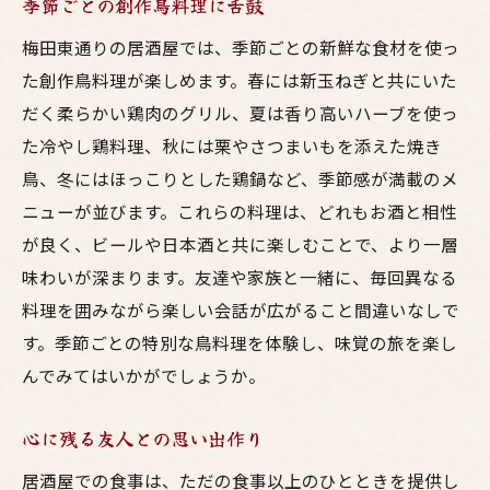
季節ごとの創作鳥料理に舌鼓
居酒屋でのひとときを彩る梅田東通りの鳥料理
梅田東通りの居酒屋では、季節ごとの新鮮な食材を使っ
と交流
た創作鳥料理が楽しめます。春には新玉ねぎと共にいた
料理が生む友情の輪
だく柔らかい鶏肉のグリル、夏は香り高いハーブを使っ
居酒屋での交流を深めるコツ
た冷やし鶏料理、秋には栗やさつまいもを添えた焼き
会話が弾むおすすめのメニュー
鳥、冬にはほっこりとした鶏鍋など、季節感が満載のメ
初対面でも打ち解ける一品
ニューが並びます。これらの料理は、どれもお酒と相性
心地よい雰囲気作りのヒント
が良く、ビールや日本酒と共に楽しむことで、より一層
味わいが深まります。友達や家族と一緒に、毎回異なる
共に過ごす時間がもたらす心のつながり
料理を囲みながら楽しい会話が広がること間違いなしで
す。季節ごとの特別な鳥料理を体験し、味覚の旅を楽し
んでみてはいかがでしょうか。
心に残る友人との思い出作り
居酒屋での食事は、ただの食事以上のひとときを提供し