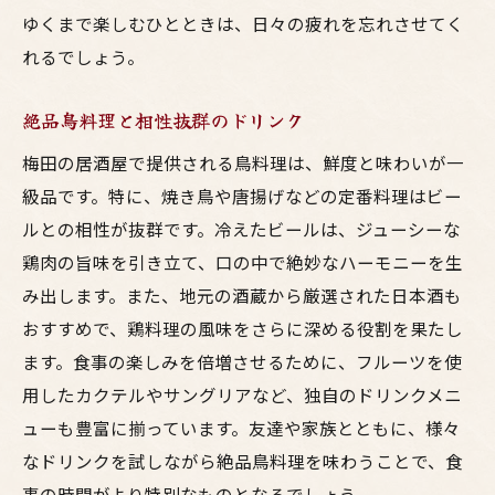
呑み会を盛り上げるペアリング提案
ゆくまで楽しむひとときは、日々の疲れを忘れさせてく
友達とシェアするマリアージュ
れるでしょう。
梅田でしか味わえない特別な組み合わせ
絶品鳥料理と相性抜群のドリンク
友達と梅田東通りの居酒屋で楽しむ焼き鳥の美
味しさ
梅田の居酒屋で提供される鳥料理は、鮮度と味わいが一
炭火焼きの香ばしさを味わう
級品です。特に、焼き鳥や唐揚げなどの定番料理はビー
ルとの相性が抜群です。冷えたビールは、ジューシーな
旨味が凝縮された一串の魅力
鶏肉の旨味を引き立て、口の中で絶妙なハーモニーを生
友人との会話が弾む理由
み出します。また、地元の酒蔵から厳選された日本酒も
焼き鳥と相性抜群のドリンク
おすすめで、鶏料理の風味をさらに深める役割を果たし
絶品のタレが生む忘れられない味
ます。食事の楽しみを倍増させるために、フルーツを使
シェアして楽しむ焼き鳥の楽しみ方
用したカクテルやサングリアなど、独自のドリンクメニ
家族で訪れたい梅田東通りの居酒屋と絶品鳥料
ューも豊富に揃っています。友達や家族とともに、様々
理の夕べ
なドリンクを試しながら絶品鳥料理を味わうことで、食
家族みんなで楽しむ晩餐
事の時間がより特別なものとなるでしょう。