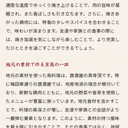
適度な温度でゆっくり焼き上げることで、肉の旨味が凝
縮され、また香ばしさも引き立ちます。さらに、焼きあ
がった鶏肉には、特製のタレやスパイスを合わせること
で、味わいが深まります。友達や家族との食事の際に
は、焼き加減を気にしながら楽しむことで、より充実し
たひとときを過ごすことができるでしょう。
地元の素材で作る至高の一皿
地元の素材を使った鳥料理は、居酒屋の真骨頂です。特
に梅田東通りの居酒屋では、地産地消の理念が根付いて
おり、新鮮な鶏肉とともに、地元の野菜や香草を使用し
たメニューが豊富に揃っています。地元食材を活かすこ
とで、料理の奥深さが増し、友達や家族との会話がより
一層弾む要素となります。このように、素材の持つ風味
を最大限に引き出すことで、ただの食事ではなく、地域