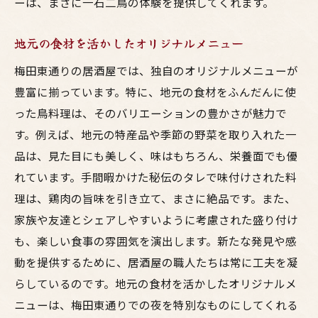
口コミで評判の居酒屋リスト
ーは、まさに一石二鳥の体験を提供してくれます。
個性的なメニューを提供する店
地元の食材を活かしたオリジナルメニュー
地元の人に愛される理由
梅田東通りの居酒屋では、独自のオリジナルメニューが
静かな環境で味わう鳥料理
豊富に揃っています。特に、地元の食材をふんだんに使
隠れ家的な雰囲気の楽しみ方
った鳥料理は、そのバリエーションの豊かさが魅力で
特別な日のためのおすすめ店舗
す。例えば、地元の特産品や季節の野菜を取り入れた一
地元の日本酒と鳥料理の意外な組み合わせを楽
品は、見た目にも美しく、味はもちろん、栄養面でも優
しむ
れています。手間暇かけた秘伝のタレで味付けされた料
意外性のあるペアリングの魅力
理は、鶏肉の旨味を引き立て、まさに絶品です。また、
鳥料理と相性抜群の日本酒
家族や友達とシェアしやすいように考慮された盛り付け
地元の酒蔵とコラボした特別メニュー
も、楽しい食事の雰囲気を演出します。新たな発見や感
動を提供するために、居酒屋の職人たちは常に工夫を凝
日本酒初心者におすすめの組み合わせ
らしているのです。地元の食材を活かしたオリジナルメ
プロのアドバイスを受けるテイスティング
ニューは、梅田東通りでの夜を特別なものにしてくれる
料理との相乗効果を楽しむためのテクニッ