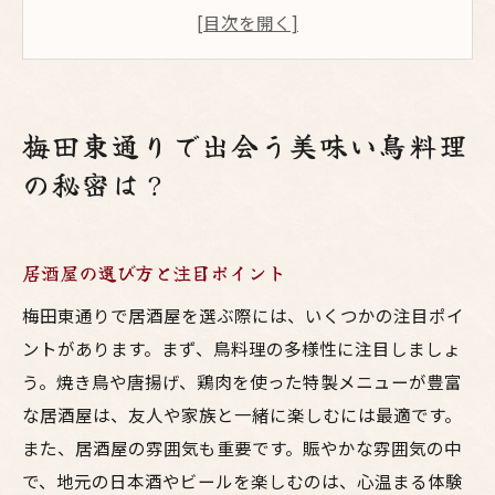
新鮮な食材がもたらす深い味わい
地元の食材を活かしたオリジナルメニュー
季節限定の鳥料理を楽しむ方法
職人の技が光るおすすめの一品
梅田東通りで出会う美味い鳥料理
居酒屋で楽しむ絶品鳥料理と地元産の日本酒の
の秘密は？
魅力
地元産日本酒の種類と特徴
居酒屋の選び方と注目ポイント
鳥料理の味を引き立てる日本酒の選び方
ペアリングの基本ルールとおすすめの組み
梅田東通りで居酒屋を選ぶ際には、いくつかの注目ポイ
合わせ
ントがあります。まず、鳥料理の多様性に注目しましょ
季節ごとの日本酒と楽しむ鳥料理
う。焼き鳥や唐揚げ、鶏肉を使った特製メニューが豊富
な居酒屋は、友人や家族と一緒に楽しむには最適です。
居酒屋でのテイスティング体験
また、居酒屋の雰囲気も重要です。賑やかな雰囲気の中
プロが教える日本酒と鳥料理のマリアージ
で、地元の日本酒やビールを楽しむのは、心温まる体験
ュ