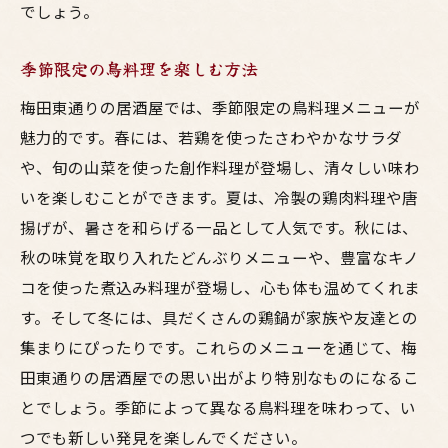
でしょう。
ク
梅田東通りで感じる居酒屋の温かい雰囲気とは
季節限定の鳥料理を楽しむ方法
居酒屋の内装とインテリアの魅力
梅田東通りの居酒屋では、季節限定の鳥料理メニューが
スタッフの接客がもたらす心地よさ
魅力的です。春には、若鶏を使ったさわやかなサラダ
常連客との交流が生む温かさ
や、旬の山菜を使った創作料理が登場し、清々しい味わ
季節感を感じる居酒屋デザイン
いを楽しむことができます。夏は、冷製の鶏肉料理や唐
地域文化を反映した居酒屋の魅力
揚げが、暑さを和らげる一品として人気です。秋には、
秋の味覚を取り入れたどんぶりメニューや、豊富なキノ
心に残る居酒屋でのひととき
コを使った煮込み料理が登場し、心も体も温めてくれま
す。そして冬には、具だくさんの鶏鍋が家族や友達との
集まりにぴったりです。これらのメニューを通じて、梅
田東通りの居酒屋での思い出がより特別なものになるこ
とでしょう。季節によって異なる鳥料理を味わって、い
つでも新しい発見を楽しんでください。