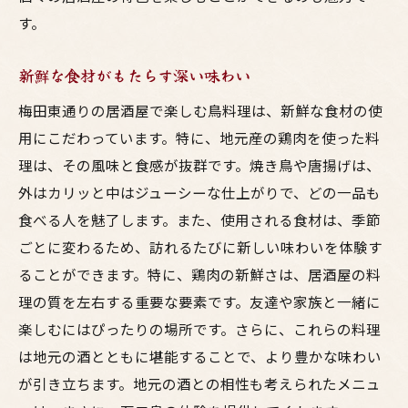
和やかな時間を演出するサービス
す。
家族団らんで味わうおすすめの一品
新鮮な食材がもたらす深い味わい
思い出に残る居酒屋での食事体験
東通りの居酒屋で体験する美味い鳥料理の新発
梅田東通りの居酒屋で楽しむ鳥料理は、新鮮な食材の使
見
用にこだわっています。特に、地元産の鶏肉を使った料
新進気鋭のシェフが作る創作料理
理は、その風味と食感が抜群です。焼き鳥や唐揚げは、
外はカリッと中はジューシーな仕上がりで、どの一品も
隠れた名店を見つけるためのヒント
食べる人を魅了します。また、使用される食材は、季節
地元の人が通う話題の居酒屋
ごとに変わるため、訪れるたびに新しい味わいを体験す
期間限定メニューの楽しみ方
ることができます。特に、鶏肉の新鮮さは、居酒屋の料
伝統的な料理を現代風にアレンジ
理の質を左右する重要な要素です。友達や家族と一緒に
新しい味覚を発見するための方法
楽しむにはぴったりの場所です。さらに、これらの料理
絶品鳥料理が楽しめる梅田の隠れた名居酒屋を
は地元の酒とともに堪能することで、より豊かな味わい
探す
が引き立ちます。地元の酒との相性も考えられたメニュ