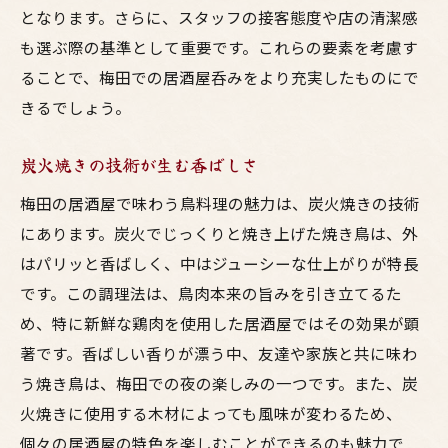
となります。さらに、スタッフの接客態度や店の清潔感
友達と呑みながら楽しむ梅田の夜を満喫する方
も選ぶ際の基準として重要です。これらの要素を考慮す
法
ることで、梅田での居酒屋呑みをより充実したものにで
居酒屋でのおすすめメニューをシェア
きるでしょう。
ゲームやイベントで盛り上がる夜の過ごし
方
炭火焼きの技術が生む香ばしさ
二次会にぴったりなスポット巡り
梅田の居酒屋で味わう鳥料理の魅力は、炭火焼きの技術
予算内で楽しむ居酒屋選びのコツ
にあります。炭火でじっくりと焼き上げた焼き鳥は、外
友達と共有する美味しい瞬間
はパリッと香ばしく、中はジューシーな仕上がりが特長
新しい居酒屋を開拓する楽しみ方
です。この調理法は、鳥肉本来の旨みを引き立てるた
め、特に新鮮な鶏肉を使用した居酒屋ではその効果が顕
梅田で家族と過ごす心温まる鳥料理の夜
著です。香ばしい香りが漂う中、友達や家族と共に味わ
家族で楽しめる居酒屋の選び方
う焼き鳥は、梅田での夜の楽しみの一つです。また、炭
子供も嬉しいメニューとは
火焼きに使用する木材によっても風味が変わるため、
家族向けの個室や座敷の利用法
個々の居酒屋の特色を楽しむことができるのも魅力で