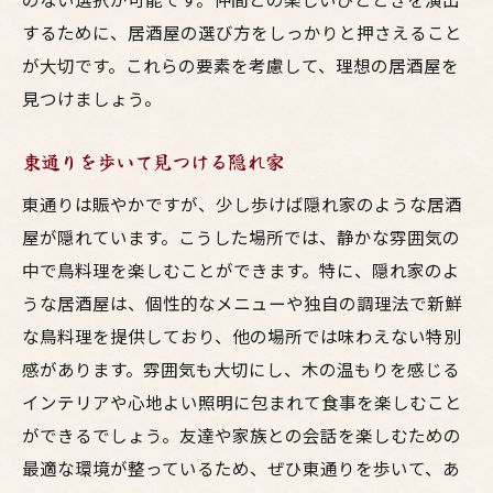
雰囲気を重視した居酒屋選び
するために、居酒屋の選び方をしっかりと押さえること
が大切です。これらの要素を考慮して、理想の居酒屋を
鳥料理の名店を探し当てる
見つけましょう。
初めて訪れる人のためのガイド
口コミで評判の居酒屋をチェック
東通りを歩いて見つける隠れ家
特別な日に訪れたいおすすめ店
東通りは賑やかですが、少し歩けば隠れ家のような居酒
居酒屋での失敗しない選び方
屋が隠れています。こうした場所では、静かな雰囲気の
友達と一緒に呑み歩く東通りの鳥料理居酒屋の
中で鳥料理を楽しむことができます。特に、隠れ家のよ
おすすめ
うな居酒屋は、個性的なメニューや独自の調理法で新鮮
人気の居酒屋巡りコース
な鳥料理を提供しており、他の場所では味わえない特別
新たな出会いを求めて呑み歩き
感があります。雰囲気も大切にし、木の温もりを感じる
個性豊かな居酒屋での発見
インテリアや心地よい照明に包まれて食事を楽しむこと
ができるでしょう。友達や家族との会話を楽しむための
友達との思い出を作るためのスポット
最適な環境が整っているため、ぜひ東通りを歩いて、あ
東通りでの楽しい夜を満喫する方法