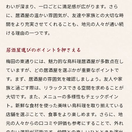
家族団らんに最適な居酒屋の雰囲気
わいが深まり、一口ごとに満足感が広がります。さら
特別な日を彩るおすすめプラン
に、居酒屋の温かい雰囲気が、友達や家族との大切な時
家族でシェアしたいメニュー特集
間をより充実させてくれることも、地元の人々が通い続
子供も喜ぶ居酒屋の工夫
ける理由の一つです。
新鮮な食材が引き立てる東通りの鳥料理の真髄
居酒屋選びのポイントを押さえる
に迫る
地元の新鮮な鶏肉の特徴
梅田の東通りには、魅力的な鳥料理居酒屋が多数点在し
ていますが、どの居酒屋を選ぶかが重要なポイントで
美味しさの秘密はここにあり
す。まず、居酒屋の雰囲気を確認しましょう。友人や家
豊富なメニューが楽しめる居酒屋
族と過ごす際は、リラックスできる空間を求めることが
食材選びが決め手の逸品料理
大切です。また、メニューの多様性もチェックポイン
季節の食材を使った特別メニュー
ト。新鮮な食材を使った美味い鳥料理を取り揃えている
地元の味を楽しむためのポイント
店舗を選ぶことで、食事をより楽しめます。さらに、地
東通りでの呑みを特別なものにするための居酒
元の人々からの口コミや評価も参考にすることで、外れ
屋選びのコツ
のない選択が可能です。仲間との楽しいひとときを演出