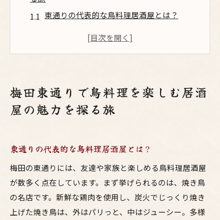
東通りの代表的な鳥料理居酒屋とは？
地元で愛される鳥料理の秘密
居酒屋選びのポイントを押さえる
東通りを歩いて見つける隠れ家
料理と一緒に楽しむべき東通りの地酒
梅田東通りで鳥料理を楽しむ居酒
居酒屋の雰囲気を楽しむためのコツ
屋の魅力を探る旅
居酒屋での友達との楽しい呑み時間を最大限に
活用する方法
友達と盛り上がるための鳥料理
東通りの代表的な鳥料理居酒屋とは？
宴会にぴったりな居酒屋の選び方
梅田の東通りには、友達や家族と楽しめる鳥料理居酒屋
みんなで楽しめるメニューの選択肢
が数多く点在しています。まず挙げられるのは、焼き鳥
会話が弾む居酒屋の雰囲気作り
の名店です。新鮮な鶏肉を使用し、炭火でじっくり焼き
上げた焼き鳥は、外はパリっと、中はジューシー。多様
東通りでの呑み歩きのススメ