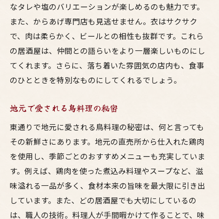
なタレや塩のバリエーションが楽しめるのも魅力です。
心に残る一夜を過ごすためのプラン
また、からあげ専門店も見逃せません。衣はサクサク
東通りでの美味い鳥料理とお酒の絶妙な組み合
で、肉は柔らかく、ビールとの相性も抜群です。これら
わせを楽しむ
の居酒屋は、仲間との語らいをより一層楽しいものにし
鶏料理と相性抜群のお酒を探る
てくれます。さらに、落ち着いた雰囲気の店内も、食事
居酒屋で味わう絶品の鳥料理とは
のひとときを特別なものにしてくれるでしょう。
お酒とのペアリングで楽しむ新たな発見
地元で愛される鳥料理の秘密
東通りの居酒屋でのおすすめメニュー
季節限定の鳥料理を試す
東通りで地元に愛される鳥料理の秘密は、何と言っても
料理とお酒の相乗効果を楽しむ方法
その新鮮さにあります。地元の直売所から仕入れた鶏肉
を使用し、季節ごとのおすすめメニューも充実していま
家族で訪れる東通りの居酒屋で心温まるグルメ
す。例えば、鶏肉を使った煮込み料理やスープなど、滋
体験を共有
味溢れる一品が多く、食材本来の旨味を最大限に引き出
子供連れでも安心の居酒屋の選び方
しています。また、どの居酒屋でも大切にしているの
家族みんなで楽しめる鳥料理
は、職人の技術。料理人が手間暇かけて作ることで、味