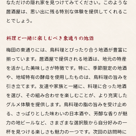
なただけの隠れ家を見つけてみてください。このような
居酒屋での忘れられない瞬間
居酒屋は、思い出に残る特別な体験を提供してくれるこ
梅田でのグルメ体験を豊かにする東通りの居酒
とでしょう。
屋巡り
東通りの居酒屋での新たな挑戦
料理と一緒に楽しむべき東通りの地酒
グルメな夜を演出するためのヒント
梅田の東通りには、鳥料理とぴったり合う地酒が豊富に
多彩な料理を楽しむためのプラン
揃っています。居酒屋で提供される地酒は、地元の特産
地域の味を知るための居酒屋選び
を活かした美味しさが特徴です。特に、季節限定の地酒
梅田での食事体験を豊かにするための場所
や、地域特有の酵母を使用したものは、鳥料理の旨みを
引き立てます。友達や家族と一緒に、料理に合った地酒
東通りで満足度の高い居酒屋を探す
を選び、その組み合わせを楽しむことが、より充実した
グルメ体験を提供します。鳥料理の脂の旨みを受け止め
る、さっぱりとした味わいの日本酒や、芳醇な香りが魅
力の地ビールなど、さまざまな選択肢から自分好みの一
杯を見つける楽しさも魅力の一つです。次回の訪問時に