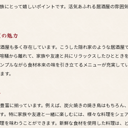
族にとって嬉しいポイントです。活気あふれる居酒屋の雰囲
焼き鳥好き必見！東通りで味わう本格的な焼き鳥
お酒の種類別に楽しむ焼き鳥のおすすめ
梅田の夜を彩る！焼き鳥とお酒の素敵な出会い
屋の魅力
居酒屋での新しい楽しみ方！お酒と鳥料理のペアリング
酒屋も多く存在しています。こうした隠れ家のような居酒屋
喧騒から離れて、家族や友達と共にリラックスしたひととき
ンプルながら食材本来の味を引き立てるメニューが充実して
ます。
ン
豊富に揃っています。例えば、炭火焼きの焼き鳥はもちろん
す。特に家族や友達と一緒に楽しむには、様々な料理をシェ
理を味わうことができます。新鮮な食材を使用した料理は、