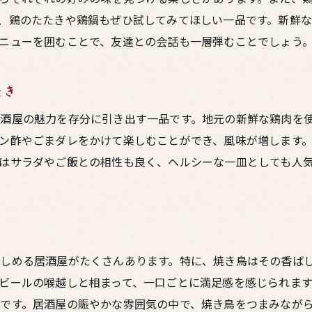
アットホームな雰囲気で楽しむ家族の外食
、鶏のたたきや鶏鍋もぜひ試してみてほしい一品です。新鮮
東通りの魅力！リーズナブルで絶品な鳥料理が味わえる居酒
ニューを囲むことで、友達との会話も一層弾むことでしょう
お財布に優しい！コスパ抜群の鳥料理メニュー
リーズナブルなのに本格的！鳥料理の秘密を探る
たき
東通りで絶品！口コミ高評価の居酒屋紹介
酒屋の魅力を存分に引き出す一品です。地元の新鮮な鶏肉を
安くて美味しい！お酒との相性抜群の鳥料理
ン酢やごまダレをかけて楽しむことができ、風味が増します
学生にもおすすめ！賑やかで楽しい居酒屋の雰囲気
はサラダやご飯との相性も良く、ヘルシーな一皿としても人
東通りの居酒屋で発見！隠れた名店の魅力
美味い鳥料理と活気ある居酒屋の魅力を梅田で堪能
活気あふれる居酒屋で元気をチャージ！
梅田で体験する本格派の鳥料理
しめる居酒屋がたくさんあります。特に、焼き鳥はその香ば
居酒屋の活気と鳥料理の美味しさの相乗効果
ビールの喉越しと相まって、一口ごとに満足感を感じられま
鶏肉の専門家が教える！絶品料理の楽しみ方
です。居酒屋の賑やかな雰囲気の中で、焼き鳥をつまみなが