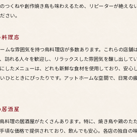
東通りの居酒屋で発見！常連が愛する鳥料理
のつくねや創作焼き鳥も味わえるため、リピーターが絶えな
現地の雰囲気を満喫！夜の梅田で過ごす特別な時間
ください。
梅田東通りで友達と心弾む呑み時間を楽しむ鳥料理の店
友達との会話が盛り上がる！居酒屋の選び方
鳥料理店
東通りの鳥料理店で友達と過ごす楽しいひととき
ームな雰囲気を持つ鳥料理店が多数あります。これらの店舗
梅田の夜を満喫！美味しい鳥料理と共に笑顔の時間
、訪れる人々を歓迎し、リラックスした雰囲気を醸し出して
居酒屋での呑み会で試したい！ユニークな鳥料理
にしたメニューは、どれも新鮮な食材を使用しており、安心
いひとときにぴったりです。アットホームな空間で、日常の
友達と過ごす特別な夜！記念日にもおすすめの居酒屋
東通りで友達と充実したひとときを過ごす方法
家族団らんにぴったり！梅田の東通りで味わう新鮮な鳥料理
の居酒屋
家族との思い出を彩る！東通りの絶品料理
鳥料理の居酒屋がたくさんあります。特に、焼き鳥や鶏のた
新鮮な鶏肉を使ったおすすめの一皿
手頃な価格で提供されており、飲んでも安心。各店の独自の
家族で楽しむ居酒屋ならではのアットホームな雰囲気