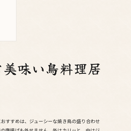
方
む美味い鳥料理居
におすすめは、ジューシーな焼き鳥の盛り合わせ
鶏の唐揚げも外せません。外はカリッと、中はジ