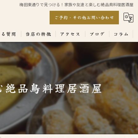
梅田東通りで見つける！家族や友達と楽しむ絶品鳥料理居酒屋
ご予約・その他お問い合わせ
ある質問
当店の特徴
アクセス
ブログ
コラム
居酒屋
専門店
む絶品鳥料理居酒屋
ランチ
テイクアウト
コース