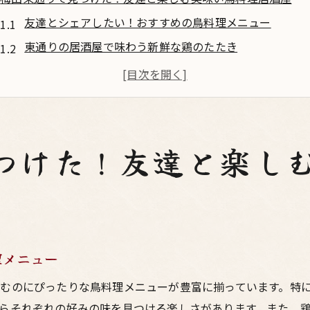
友達とシェアしたい！おすすめの鳥料理メニュー
東通りの居酒屋で味わう新鮮な鶏のたたき
ビールが進む！絶品焼き鳥の魅力
居心地抜群！アットホームな雰囲気の鳥料理店
東通りで発見！リーズナブルな価格帯の居酒屋
友達の誕生日にぴったり！スペシャルメニューの楽しみ
つけた！友達と楽し
家族で訪れたい！梅田の隠れ家的鳥料理呑みスポット
家族みんなが笑顔になる！おすすめの鳥料理
梅田の隠れ家！静かで落ち着いた居酒屋の魅力
家族で楽しむ創作料理のバリエーション
理メニュー
お子様も大満足！キッズメニューが充実
むのにぴったりな鳥料理メニューが豊富に揃っています。特
家族団らんにぴったりの居酒屋選びのポイント
らそれぞれの好みの味を見つける楽しさがあります。また、