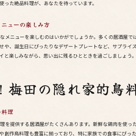
使った絶品料理が、あなたを待っています。
東通りの居酒屋で見つける！家族みんなが満足するメニ
家族揃って楽しむことができる呑みスポット
メニューの楽しみ方
梅田で過ごす家族との特別な夜を演出
別なメニューを楽しむのはいかがでしょうか。多くの居酒屋で
創作料理も楽しめる！梅田の鳥料理居酒屋で特別なひととき
せや、誕生日にぴったりなデザートプレートなど、サプライ
創作料理が自慢の居酒屋で驚きの体験を
イと楽しみながら、思い出に残るひとときを過ごしましょう
東通りで見つける！ハイセンスな鳥料理
ユニークなメニューで楽しむ居酒屋の夜
創作料理と定番メニューのバランスが絶妙な居酒屋
！梅田の隠れ家的鳥
梅田で味わう創作鳥料理の世界
特別なひとときを演出する居酒屋の選び方
鳥料理
焼き鳥とお酒の絶妙なペアリングを楽しむ梅田東通りの夜
焼き鳥と日本酒のペアリングを楽しむ方法
理を提供する居酒屋がたくさんあります。新鮮な鶏肉を使っ
ビールと焼き鳥の相性は抜群！東通りの居酒屋巡り
や創作鳥料理も豊富に揃っており、特に家族での食事にぴっ