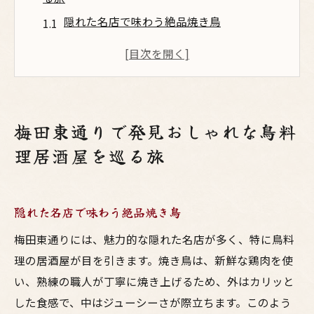
隠れた名店で味わう絶品焼き鳥
創作料理の魅力を体感する居酒屋
東通りのおすすめ居酒屋を巡るコツ
季節限定メニューで楽しむ梅田の晩餐
地元食材を使った鳥料理の秘密
梅田東通りで発見おしゃれな鳥料
おしゃれな雰囲気で楽しむ一杯
理居酒屋を巡る旅
友達と楽しむ梅田の絶品鳥料理美味しい呑み
友達とシェアしたいおすすめメニュー
隠れた名店で味わう絶品焼き鳥
飲み放題プランで賢く楽しむ方法
夜景を楽しめる居酒屋でのひととき
梅田東通りには、魅力的な隠れた名店が多く、特に鳥料
カジュアルに楽しむ梅田の呑み歩き
理の居酒屋が目を引きます。焼き鳥は、新鮮な鶏肉を使
い、熟練の職人が丁寧に焼き上げるため、外はカリッと
友達との会話が弾む居心地の良い空間
した食感で、中はジューシーさが際立ちます。このよう
梅田で見つける新しい味の発見