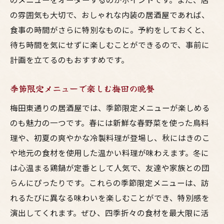
食材にこだわったメニューの秘密
の雰囲気も大切で、おしゃれな内装の居酒屋であれば、
グルメスポットでの新しい発見
食事の時間がさらに特別なものに。予約をしておくと、
厳選されたお酒と楽しむ梅田の特別な時間
待ち時間を気にせずに楽しむことができるので、事前に
居酒屋で楽しむ地酒の魅力
計画を立てるのもおすすめです。
お酒と料理の絶妙なペアリング
季節限定メニューで楽しむ梅田の晩餐
梅田でしか味わえない限定ドリンク
梅田東通りの居酒屋では、季節限定メニューが楽しめる
おしゃれなバーでの特別なひととき
のも魅力の一つです。春には新鮮な春野菜を使った鳥料
季節に合わせたおすすめカクテル
理や、初夏の爽やかな冷製料理が登場し、秋にはきのこ
梅田で体験するお酒の新しい楽しみ方
や地元の食材を使用した温かい料理が味わえます。冬に
梅田東通りで体験するおしゃれと美味さの融合
は心温まる鶏鍋が定番として人気で、友達や家族との団
デザインにこだわった居酒屋の魅力
らんにぴったりです。これらの季節限定メニューは、訪
おしゃれな雰囲気で楽しむ贅沢な時間
れるたびに異なる味わいを楽しむことができ、特別感を
インスタ映えする梅田の居酒屋巡り
演出してくれます。ぜひ、四季折々の食材を最大限に活