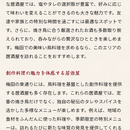
な居酒屋では、塩やタレの選択肢が豊富で、好みに応じ
家族で過ごす梅田東通りの贅沢な居酒屋体験
て味わいを変えることができるのも大きな魅力です。友
家族連れに優しい居酒屋の選び方
達や家族との特別な時間を過ごすには最適なスポットで
お子様も楽しめるメニュー特集
す。さらに、焼き鳥に合う厳選されたお酒も多数取り揃
家族でシェアするおすすめの鳥料理
えられており、呑みながらの贅沢なひとときを楽しめま
個室完備の居酒屋でゆったりと
す。梅田での美味い鳥料理を求めるなら、このエリアの
居酒屋を訪れることをおすすめします。
梅田で家族と過ごす特別な時間
記念日に訪れたい居酒屋の魅力
創作料理の魅力を体感する居酒屋
外はカリッと中はジューシー焼き鳥の魅力
梅田の東通りには、鳥料理を基盤とした創作料理を提供
焼き鳥の美味しさを引き出す焼き方
する居酒屋も多く存在します。これらの居酒屋では、定
梅田の人気焼き鳥メニューを楽しむ
番の焼き鳥だけでなく、独自の秘伝のタレやスパイスを
焼き鳥の部位ごとの楽しみ方
活かした多様なメニューが楽しめます。例えば、地域の
タレと塩、どちらが好み？
食材をふんだんに使った料理や、季節限定の特別メニュ
焼き鳥と相性抜群のお酒セレクション
ーは、訪れるたびに新たな味覚の発見を提供してくれる