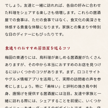
梅田で体験する焼き鳥の新しい味わい
でしょう。友達と一緒に訪れれば、各自の好みに合わせ
た料理をシェアする楽しさも倍増します。これらの居酒
秘伝のタレで味わう梅田東通りの唐揚げ
屋での食事は、ただの食事ではなく、食文化の奥深さを
唐揚げ好きが集う居酒屋の魅力
体感する貴重な体験になります。家族との集まりや特別
秘伝のタレが引き立てる味わい深さ
な日のディナーにもぴったりです。
サクサクジューシーな唐揚げの食べ方
梅田で人気の唐揚げスポットを巡る
東通りのおすすめ居酒屋を巡るコツ
タレ唐揚げとビールの相性を楽しむ
梅田の東通りには、鳥料理が楽しめる居酒屋がたくさん
唐揚げの新しい味付けに挑戦
ありますが、その中から本当におすすめのお店を見つけ
美食家も納得梅田東通りのグルメスポット
るにはいくつかのコツがあります。まず、口コミサイト
地元のグルメが集う梅田の魅力
やグルメ情報アプリを活用して、実際の訪問者の声を参
考にしましょう。特に「美味い」と評判の焼き鳥や刺
美食家おすすめの隠れた名店紹介
身、唐揚げを提供する居酒屋には注目。友達や家族と一
こだわりの一品料理を楽しむコツ
緒に訪れる際には、シェアすることを前提に、いくつか
梅田で味わう本格的な鳥料理
のメニューをオーダーするのがポイントです。また、店