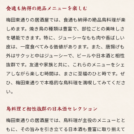
地元農家直送の新鮮素材を使用
食通も納得の絶品メニューを楽しむ
シェフおすすめ！地鶏を使った創作料理
梅田東通りの居酒屋では、食通も納得の絶品鳥料理が楽
食の安全にこだわった店舗運営
しめます。焼き鳥の種類は豊富で、部位ごとの美味しさ
地鶏の美味しさを引き出す調理法
を堪能できます。特に、ジューシーなもも肉や香ばしい
梅田で地鶏料理を食べるならここ！
皮は、一度食べてみる価値があります。また、唐揚げも
美食家たちが集う東通りで心に残る一杯を
外はサクッと中はジューシーで、ビールや日本酒と相性
一見の価値あり！名バーテンダーが作るお
抜群です。友達や家族と共に、これらのメニューをシェ
酒
アしながら楽しむ時間は、まさに至福のひと時です。ぜ
梅田東通りの人気カクテルランキング
ひ、梅田東通りで本格的な鳥料理を満喫してみてくださ
お酒に合うおつまみの選び方
い。
訪れるたびに新しい発見！月替わりのおす
鳥料理と相性抜群の日本酒セレクション
すめ
お酒好き必見！居酒屋限定の特別メニュー
梅田東通りの居酒屋では、鳥料理が主役のメニューとと
もに、その旨みを引き立てる日本酒も豊富に取り揃えて
心に残るサービスでリピーター続出のお店