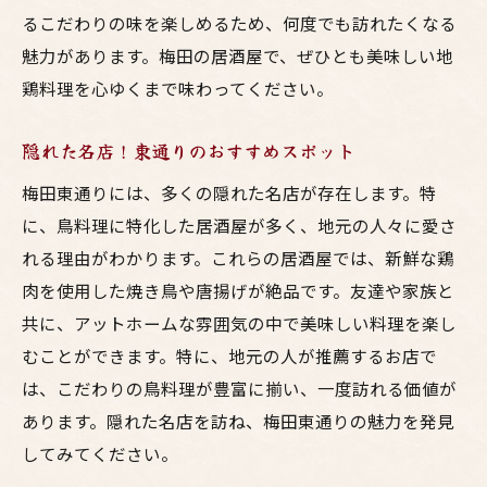
梅田東通りで家族全員が楽しめるイベント
るこだわりの味を楽しめるため、何度でも訪れたくなる
家族団らんにぴったりの個室居酒屋
魅力があります。梅田の居酒屋で、ぜひとも美味しい地
食事と一緒に楽しむ東通り観光スポット
鶏料理を心ゆくまで味わってください。
梅田東通りで見つける絶品焼き鳥と唐揚げの秘
隠れた名店！東通りのおすすめスポット
密
炭火焼きが引き出す地鶏の旨味
梅田東通りには、多くの隠れた名店が存在します。特
に、鳥料理に特化した居酒屋が多く、地元の人々に愛さ
職人技が光る！唐揚げの魅力解説
れる理由がわかります。これらの居酒屋では、新鮮な鶏
人気メニューランキングで見る注目の一品
肉を使用した焼き鳥や唐揚げが絶品です。友達や家族と
新鮮な素材にこだわる仕入れの秘密
共に、アットホームな雰囲気の中で美味しい料理を楽し
焼き鳥のタレと塩、どちらが人気？
むことができます。特に、地元の人が推薦するお店で
梅田東通りでしか味わえない特製ソース
は、こだわりの鳥料理が豊富に揃い、一度訪れる価値が
新鮮な地鶏を使った料理が魅力の梅田居酒屋
あります。隠れた名店を訪ね、梅田東通りの魅力を発見
朝引き鶏が楽しめる人気店
してみてください。