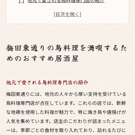
地元で愛される鳥料理専門店の紹介
居心地の良い雰囲気で味わう地鶏料理
隠れた名店！東通りのおすすめスポット
食通も納得の絶品メニューを楽しむ
鳥料理と相性抜群の日本酒セレクション
梅田東通りの鳥料理を満喫するた
リピーター続出の梅田東通りの名店
めのおすすめ居酒屋
美味い鳥料理とお酒のペアリングで呑みを極め
る
ジューシーな焼き鳥とビールの至福の組み
地元で愛される鳥料理専門店の紹介
合わせ
梅田東通りには、地元の人々から厚い支持を受けている
鳥料理を引き立てるワインの選び方
鳥料理専門店が点在しています。これらの店では、新鮮
梅田東通りのソムリエがすすめるお酒
な地鶏を使用した料理が魅力で、特に焼き鳥や唐揚げが
季節限定！旬の素材を使ったペアリング
人気を集めています。店主のこだわりが詰まったメニュ
ーは、季節ごとの食材を取り入れており、訪れるたびに
料理の味を引き立てるカクテルの提案