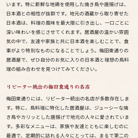
います。特に新鮮な地鶏を使用した焼き鳥や唐揚げは、
居酒屋選びで失敗しない！東通りの鳥料理ガイ
日本酒との相性が抜群です。地元の酒蔵から取り寄せた
ド
日本酒は、料理の風味を最大限に引き出し、一口ごとに
初めての梅田東通り！初心者向けガイド
深い味わいを感じさせてくれます。居酒屋の温かい雰囲
地元民が教える穴場居酒屋
気の中で、友達や家族と共に日本酒を楽しむことで、食
口コミで高評価の鳥料理店
事がより特別なものになることでしょう。梅田東通りの
予算別に選べるおすすめ居酒屋
居酒屋で、ぜひ自分のお気に入りの日本酒と理想の鳥料
特別な日を彩る高級居酒屋の選び方
理の組み合わせを見つけてみてください。
予約必須！人気店を確実に楽しむ方法
リピーター続出の梅田東通りの名店
梅田東通りには、リピーター続出の名店が多数存在しま
す。特に、鳥料理に特化した居酒屋は、ジューシーな焼
き鳥やカリッとした唐揚げで地元の人々に愛されていま
す。多彩なメニューは、家族や友達とともに楽しむのに
最適で、定期的に訪れる人々にとっては、まるで第二の