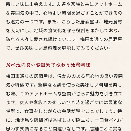
新しい味に出会えます。友達や家族と共にアットホーム
友達とシェアしたいお酒と料理のハーモニ
な雰囲気の中で、心地よい時間を過ごすことができるの
ー
も魅力の一つです。また、こうした居酒屋は、地元食材
友達と過ごす梅田東通りの鳥料理の夜
を大切にし、地域の食文化を守る役割も果たしており、
大人数で楽しむ居酒屋の選び方
訪れる人々に愛され続けています。梅田東通りの居酒屋
おすすめのシェアメニューで盛り上がる
で、ぜひ美味しい鳥料理を堪能してみてください。
深夜も営業！夜遅くまで楽しめるお店
居心地の良い雰囲気で味わう地鶏料理
居酒屋での楽しいひとときを演出する方法
友達との会話が弾む店内の雰囲気作り
梅田東通りの居酒屋は、温かみのある居心地の良い雰囲
お祝い事に最適なプライベートルーム完備
気が特徴です。新鮮な地鶏を使った美味しい料理を楽し
む際、このアットホームな空間がさらに魅力を引き立て
家族で楽しむ居酒屋体験と東通りの魅力
ます。友人や家族との楽しいひと時を過ごすには最適な
子連れでも安心の居酒屋選び
場所で、食事をしながらの会話が弾むことでしょう。特
家族におすすめのヘルシー鳥料理
に、焼き鳥や唐揚げは香ばしさが際立ち、一口食べれば
アットホームなサービスが魅力の店舗
思わず笑顔になること間違いなしです。店舗ごとに異な