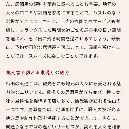
た、居酒屋の評判を事前に調べることも重要。地元の
作り
人々の口コミや評価を参考にすることで、ハズレのない
家族の記念日を彩る特別プラン
選択ができます。さらに、店内の雰囲気やサービスも考
友達と楽しむサプライズ演出
慮し、リラックスした時間を過ごせる居心地の良い空間
思い出に残る一皿を探す旅
を選ぶと、思い出に残る時間を過ごせるでしょう。最後
居酒屋での特別なサービス
に、予約が可能な居酒屋を選ぶことで、混雑を避けるこ
季節のイベントと居酒屋の楽しみ
とができ、スムーズに楽しむことができます。
忘れられない瞬間を共有する方法
観光客も訪れる東通りの魅力
梅田の東通りは、観光客にも地元の人々にも愛される魅
力的なエリアです。数多くの居酒屋が立ち並び、特に美
味い鳥料理を提供する店が多く、観光客が訪れる理由の
一つです。居酒屋では、地酒を片手に、職人の技が光る
焼き鳥や創作料理を堪能することができます。さらに、
東通りならではの温かいサービスが、訪れる人々を和ま