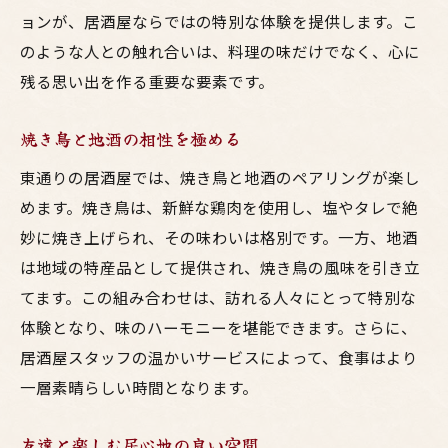
健康を考えた料理の工夫
ョンが、居酒屋ならではの特別な体験を提供します。こ
家族向けサービスが充実したお店
のような人との触れ合いは、料理の味だけでなく、心に
アットホームな雰囲気が人気の理由
残る思い出を作る重要な要素です。
休日におすすめの居酒屋
焼き鳥と地酒の相性を極める
鳥料理を満喫！東通りの居酒屋で新しい味覚発
見
東通りの居酒屋では、焼き鳥と地酒のペアリングが楽し
地域限定の特産品を使った一品
めます。焼き鳥は、新鮮な鶏肉を使用し、塩やタレで絶
妙に焼き上げられ、その味わいは格別です。一方、地酒
焼き鳥以外のおすすめ鳥料理
は地域の特産品として提供され、焼き鳥の風味を引き立
季節限定メニューを楽しむ
てます。この組み合わせは、訪れる人々にとって特別な
居酒屋で味わう創作鳥料理
体験となり、味のハーモニーを堪能できます。さらに、
食材の産地にこだわる理由
居酒屋スタッフの温かいサービスによって、食事はより
鳥料理に合う地酒の選び方
一層素晴らしい時間となります。
地酒と鳥料理が魅力の東通り居酒屋ガイド
友達と楽しむ居心地の良い空間
初心者でも安心の地酒入門