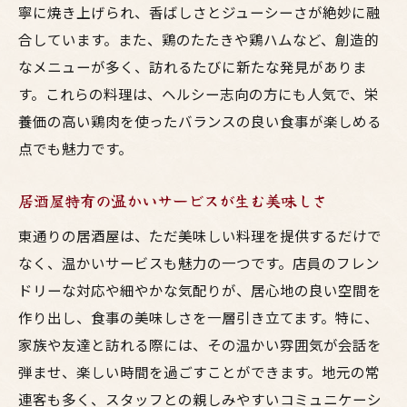
寧に焼き上げられ、香ばしさとジューシーさが絶妙に融
東通りの隠れ家的スポットを探る
合しています。また、鶏のたたきや鶏ハムなど、創造的
リピーターが選ぶ人気の理由
なメニューが多く、訪れるたびに新たな発見がありま
友達と過ごす東通りでの美味しい呑み時間
す。これらの料理は、ヘルシー志向の方にも人気で、栄
カジュアルに楽しむ大人の時間
養価の高い鶏肉を使ったバランスの良い食事が楽しめる
鳥料理でワイワイ盛り上がる
点でも魅力です。
初めて訪れる人へのおすすめコース
居酒屋特有の温かいサービスが生む美味しさ
二次会に最適な居酒屋
東通りの夜を満喫するために
東通りの居酒屋は、ただ美味しい料理を提供するだけで
お酒と料理の絶妙なハーモニー
なく、温かいサービスも魅力の一つです。店員のフレン
ドリーな対応や細やかな気配りが、居心地の良い空間を
家族で楽しむ東通りの居酒屋で心温まるひとと
作り出し、食事の美味しさを一層引き立てます。特に、
き
家族や友達と訪れる際には、その温かい雰囲気が会話を
子供も大満足のメニュー選び
弾ませ、楽しい時間を過ごすことができます。地元の常
居酒屋で過ごす家族団欒の時間
連客も多く、スタッフとの親しみやすいコミュニケーシ