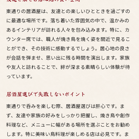
プロがおすすめする地酒の楽しみ方
東通りの居酒屋は、友達との楽しいひとときを過ごすの
鳥料理と地酒のベストコンビネーション
に最適な場所です。落ち着いた雰囲気の中で、温かみの
あるインテリアが訪れる人々を包み込みます。特に、カ
地酒の奥深さを知る旅
ウンター席では、職人が焼き鳥を焼く姿を間近で見るこ
東通りならではの地酒ラインナップ
とができ、その技術に感動するでしょう。居心地の良さ
飲み比べで楽しむ新しい発見
が会話を弾ませ、思い出に残る時間を演出します。家族
観光客にも人気！東通りの美味しい居酒屋体験
や友人と訪れることで、絆が深まる素晴らしい体験が待
観光客に支持される居酒屋の特徴
っています。
多国籍な料理を提供する居酒屋
居酒屋選びで失敗しないポイント
初めての人向けの楽しみ方ガイド
東通りでの美味しい思い出作り
東通りで呑みを楽しむ際、居酒屋選びは肝心です。ま
観光ガイドには載っていない穴場
ず、友達や家族の好みをしっかり把握し、焼き鳥や創作
料理など、メニューに幅がある場所を選ぶことをお勧め
訪れる価値のある居酒屋ベスト
します。特に美味い鳥料理が楽しめる店は必見です。ま
東通りで叶える家族と友達との美味しい思い出