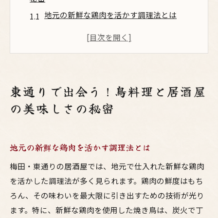
地元の新鮮な鶏肉を活かす調理法とは
居酒屋特有の温かいサービスが生む美味し
さ
焼き鳥と地酒の相性を極める
友達と楽しむ居心地の良い空間
東通りで出会う！鳥料理と居酒屋
居酒屋選びで失敗しないポイント
の美味しさの秘密
観光客も訪れる東通りの魅力
梅田の東通りで味わう鳥料理と居酒屋の極上体
験
地元の新鮮な鶏肉を活かす調理法とは
創作料理が生む新しい味覚
梅田・東通りの居酒屋では、地元で仕入れた新鮮な鶏肉
地酒とペアリングする楽しみ
を活かした調理法が多く見られます。鶏肉の鮮度はもち
特選メニューを楽しむ夕べ
ろん、その味わいを最大限に引き出すための技術が光り
家族で訪れる安心の居酒屋
ます。特に、新鮮な鶏肉を使用した焼き鳥は、炭火で丁