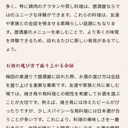
多く、特に鶏肉のグラタンや蒸し料理は、居酒屋ならで
新鮮な鶏肉とビールの相性を楽しむ東通りの夜
はのユニークな体験ができます。これらの料理は、友達
新鮮な素材を使った鳥料理
や家族との会話を弾ませる素晴らしい話題にもなりま
ビールが進むおすすめメニュー
す。居酒屋のメニューを楽しむことで、より多くの味覚
夜を楽しむ居酒屋の選び方
を体験できるため、訪れるたびに新しい発見があるでし
ビールとの相性抜群の鳥料理
ょう。
夜に楽しむ居酒屋の魅力
東通りで過ごす素敵な夜
お酒の選び方で盛り上がる会話
笑顔が溢れる居酒屋での友達との特別な時間
梅田の東通りで居酒屋に訪れた際、お酒の選び方は会話
友達と一緒に楽しむための秘訣
を盛り上げる重要な要素です。友達や家族と共に楽しむ
場では、焼き鳥や鳥料理との相性を考慮してお酒を選ぶ
笑顔が生まれる居酒屋の魅力
ことが大切です。例えば、焼き鳥には冷えたビールがぴ
特別な時間を演出する料理
ったりですが、少しスパイシーな鳥料理には日本酒が合
居酒屋での楽しいエピソード
うことが多いです。これにより、料理の美味しさを一層
友達との時間を彩る料理とお酒
引き立て、会話が弾むこと間違いなしです。お酒の種類