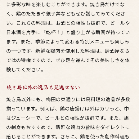
に多彩な味を楽しむことができます。焼き鳥だけでな
ビールと相性抜群の鳥料理
く、鶏のたたきや親子丼などもぜひ試してみてくださ
日本酒が引き立てる絶品料理
い。これらの料理は、お酒との相性も抜群で、ビールや
鳥料理に合うお酒の選び方
日本酒を片手に「乾杯！」と盛り上がる瞬間が待ってい
ペアリングで楽しむ居酒屋の夜
ます。また、季節によって変わる特別メニューも楽しみ
の一つです。新鮮な鶏肉を使用した料理は、居酒屋なら
季節ごとのおすすめ料理とお酒
ではの特権ですので、ぜひ足を運んでその美味しさを体
料理とお酒で楽しむひととき
験してください。
梅田の居酒屋で味わう心温まるひととき
居酒屋での思い出作り
焼き鳥以外の逸品も見逃せない
笑顔がこぼれるおいしい時間
焼き鳥以外にも、梅田の東通りには鳥料理の逸品が多数
居酒屋の雰囲気を楽しむために
揃っています。例えば、鶏の唐揚げは外はカリっと、中
心に残る居酒屋の一品
はジューシーで、ビールとの相性が抜群です。また、鶏
おいしい料理で心を満たす
の刺身もおすすめで、新鮮な鶏肉の旨味をダイレクトに
居酒屋での特別な体験
感じることができます。さらに、鶏を使った創作料理も