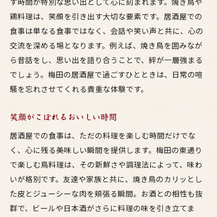
す時間が特別な思い出として心に刻まれます。焼き鳥や
鶏料理は、笑顔を引き出す大切な要素です。居酒屋での
食事は単なる食事ではなく、会話や笑い声と共に、心の
交流を深める場となります。例えば、焼き鳥を囲みなが
ら昔話をし、思い出を語り合うことで、絆が一層強まる
でしょう。梅田の居酒屋で過ごすひとときは、日常の喧
騒を忘れさせてくれる貴重な体験です。
笑顔がこぼれるおいしい時間
居酒屋での食事は、ただの料理を楽しむ時間だけでな
く、心に残る美味しい瞬間を提供します。梅田の東通り
で楽しむ鳥料理は、その新鮮さや調理法によって、味わ
いが格別です。友達や家族と共に、焼き鳥のカリッとし
た皮とジューシーな肉を頬張る瞬間。お酒との相性も抜
群で、ビールや日本酒がさらに料理の味を引き立てま