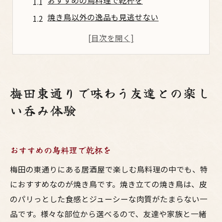
おすすめの鳥料理で乾杯を
焼き鳥以外の逸品も見逃せない
お酒の選び方で盛り上がる会話
居酒屋の賑やかさを楽しむコツ
初めての人でも安心な居酒屋選び
居酒屋でのマナーを押さえよう
梅田東通りで味わう友達との楽し
家族で楽しむ東通りの美味い鳥料理居酒屋
い呑み体験
家族みんなで楽しむおすすめメニュー
子供も安心して楽しめる居酒屋
おすすめの鳥料理で乾杯を
家族連れに優しいお店の選び方
美味しい鳥料理で家族の絆を深める
梅田の東通りにある居酒屋で楽しむ鳥料理の中でも、特
におすすめなのが焼き鳥です。焼き立ての焼き鳥は、皮
家族と過ごす特別な時間の演出
のパリっとした食感とジューシーな肉質がたまらない一
家族で訪れたい居酒屋の特徴
品です。様々な部位から選べるので、友達や家族と一緒
鳥料理とお酒の絶妙なマッチングを楽しむ