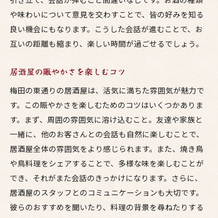
笑顔で過ごす居酒屋の一夜
や味わいについて意見を交わすことで、皆の好みを知る
東通りでの呑み体験で見つける美味しい鳥料理
良い機会にもなります。こうした会話が進むことで、お
東通りで訪れたい居酒屋
互いの距離も縮まり、楽しい時間が過ごせるでしょう。
初心者でも安心な居酒屋選び
居酒屋の賑やかさを楽しむコツ
発見の喜びと美味しさを味わう
梅田の東通りの居酒屋は、活気に満ちた雰囲気が魅力で
鳥料理の新たな楽しみ方
す。この賑やかさを楽しむためのコツはいくつかありま
東通りで見つける隠れた名店
す。まず、周囲の雰囲気に溶け込むこと。友達や家族と
呑みながら楽しむ居酒屋の魅力
一緒に、他のお客さんとの会話も自然に楽しむことで、
家族と過ごす梅田の居酒屋での特別な瞬間
居酒屋全体の雰囲気をより感じられます。また、焼き鳥
家族でシェアする絶品料理
や鳥料理をシェアすることで、多様な味を楽しむことが
居酒屋での家族の思い出作り
でき、それがまた会話のきっかけになります。さらに、
特別な瞬間を彩る料理と雰囲気
居酒屋のスタッフとのコミュニケーションも大切です。
家族と共に楽しむ居酒屋の選び方
彼らのおすすめを聞いたり、料理の背景を尋ねたりする