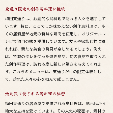
楽しい時間を過ごすための事前準備
東通り限定の創作鳥料理に挑戦
宴会で活躍する鳥料理の盛り合わせ
梅田東通りは、独創的な鳥料理で訪れる人々を魅了して
居酒屋の特典やクーポン情報
います。特に、ここでしか味わえない創作鳥料理は、多
新たな味覚との出会い梅田東通りで楽しむ鳥料
くの居酒屋が地元の新鮮な鶏肉を使用し、オリジナルレ
理
シピで独自の味を提供しています。友人や家族と共に訪
新たな鳥料理のトレンドに触れる
れれば、新たな美食の発見が楽しめるでしょう。例え
個性豊かな料理で新発見を楽しむ
ば、特製のタレを使った焼き鳥や、旬の食材を取り入れ
異なる調理法で味わう鳥料理の魅力
た創作料理は、訪れる度に新しい驚きを与えてくれま
新しいお酒とのペアリングを試す
す。これらのメニューは、東通りだけの限定体験とし
季節ごとのメニューで感じる旬の味
て、訪れた人々の心を掴んで離しません。
口コミで話題の隠れた名店を探索
地元民に愛される鳥料理の秘密
梅田東通りの居酒屋で提供される鳥料理は、地元民から
絶大な支持を受けています。その人気の秘密は、素材の