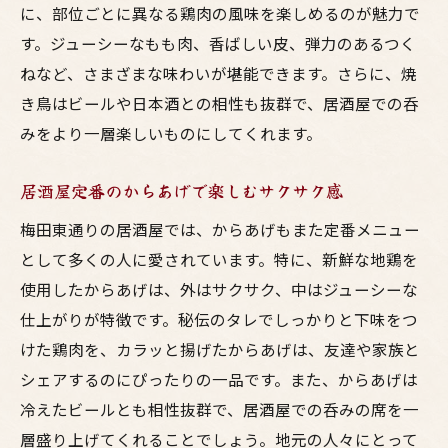
に、部位ごとに異なる鶏肉の風味を楽しめるのが魅力で
東通りで新たな味覚を発見する方法
す。ジューシーなもも肉、香ばしい皮、弾力のあるつく
居酒屋での特別なイベント情報
ねなど、さまざまな味わいが堪能できます。さらに、焼
梅田東通りで家族と味わう絶品鳥料理と楽しい
き鳥はビールや日本酒との相性も抜群で、居酒屋での呑
時間
みをより一層楽しいものにしてくれます。
家族で楽しめる広々とした居酒屋の空間
子供も楽しめる鳥料理メニュー
居酒屋定番のからあげで楽しむサクサク感
家族向けの健康志向な鳥料理提案
梅田東通りの居酒屋では、からあげもまた定番メニュー
家族団らんにぴったりのドリンクペアリン
として多くの人に愛されています。特に、新鮮な地鶏を
グ
使用したからあげは、外はサクサク、中はジューシーな
大人数でも安心！予約可能な居酒屋
仕上がりが特徴です。秘伝のタレでしっかりと下味をつ
家族での特別な夜を演出する計画
けた鶏肉を、カラッと揚げたからあげは、友達や家族と
シェアするのにぴったりの一品です。また、からあげは
居酒屋巡りで発見東通りの絶品鳥料理スポット
冷えたビールとも相性抜群で、居酒屋での呑みの席を一
地元の人が通う隠れ家的居酒屋
層盛り上げてくれることでしょう。地元の人々にとって