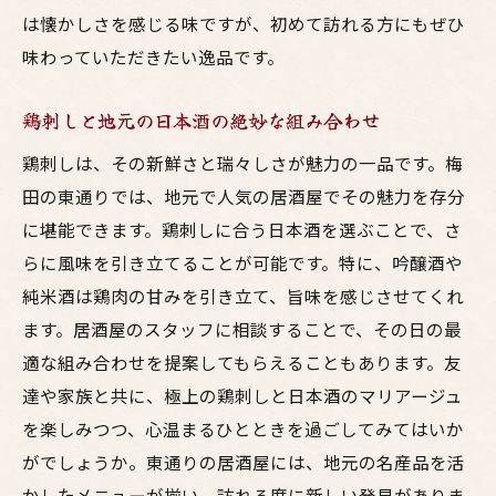
鳥料理の名店とされる老舗の魅力
は懐かしさを感じる味ですが、初めて訪れる方にもぜひ
新進気鋭の居酒屋で体験する創作鳥料理
味わっていただきたい逸品です。
居酒屋巡りの効率的なルート提案
特定の場所でしか味わえない限定メニュー
鶏刺しと地元の日本酒の絶妙な組み合わせ
初めての人でも安心の居酒屋選び
鶏刺しは、その新鮮さと瑞々しさが魅力の一品です。梅
東通りで楽しむ鳥料理地元の新鮮な味わいを体
田の東通りでは、地元で人気の居酒屋でその魅力を存分
験
に堪能できます。鶏刺しに合う日本酒を選ぶことで、さ
新鮮さを求めるならこの居酒屋へ
らに風味を引き立てることが可能です。特に、吟醸酒や
純米酒は鶏肉の甘みを引き立て、旨味を感じさせてくれ
地元食材の魅力を最大限に引き出した料理
ます。居酒屋のスタッフに相談することで、その日の最
訪れるたびに変わる季節限定メニュー
適な組み合わせを提案してもらえることもあります。友
地元農家との協力で実現する新鮮さ
達や家族と共に、極上の鶏刺しと日本酒のマリアージュ
新鮮さを活かした鶏刺しの楽しみ方
を楽しみつつ、心温まるひとときを過ごしてみてはいか
料理に合う地元産のドリンクを選ぶ
がでしょうか。東通りの居酒屋には、地元の名産品を活
友人や家族と行きたい梅田東通りのおすすめ居
かしたメニューが揃い、訪れる度に新しい発見がありま