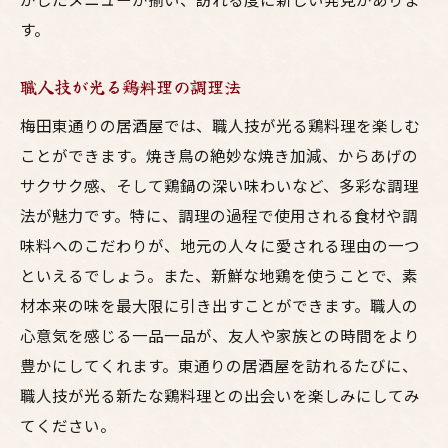
酒屋
す。
居心地の良い空間で鳥料理を楽しむ
職人技が光る鶏料理の調理法
皆でシェアできるボリューム満点のメニュ
ー
梅田東通りの居酒屋では、職人技が光る鶏料理を楽しむ
特別な日を彩る居酒屋のシーン別選び方
ことができます。焼き鳥の絶妙な焼き加減、からあげの
サクサク感、そして鶏鍋の深い味わいなど、多彩な調理
リピートしたくなる居酒屋の特徴
法が魅力です。特に、調理の過程で使用される食材や調
年代問わず楽しめる多彩なメニュー
味料へのこだわりが、地元の人々に愛される理由の一つ
友人や家族での利用に最適なプラン
といえるでしょう。また、新鮮な地鶏を使うことで、素
美味い鳥料理で乾杯梅田の居酒屋で特別なひと
材本来の味を最大限に引き出すことができます。職人の
ときを
心意気を感じる一品一品が、友人や家族との時間をより
乾杯にぴったりな飲み放題プラン
豊かにしてくれます。東通りの居酒屋を訪れるたびに、
鳥料理を堪能しながらの特別な夜
職人技が光る新たな鶏料理との出会いを楽しみにしてみ
お祝い事に最適な居酒屋の選び方
てください。