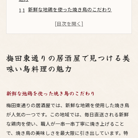
新鮮な地鶏を使った焼き鳥のこだわり
居酒屋定番のからあげで楽しむサクサク感
鶏刺しと地元の日本酒の絶妙な組み合わせ
職人技が光る鶏料理の調理法
東通り限定の創作鳥料理に挑戦
梅田東通りの居酒屋で見つける美
地元民に愛される鳥料理の秘密
味い鳥料理の魅力
友達と過ごす梅田の夜美味しい鳥料理を堪能す
る
友達とシェアしたいおすすめの居酒屋メニ
新鮮な地鶏を使った焼き鳥のこだわり
ュー
梅田東通りの居酒屋では、新鮮な地鶏を使用した焼き鳥
気軽に楽しめるお得なセットメニュー
が人気の一つです。この地域では、毎日直送される新鮮
鳥料理を引き立てるドリンクの選び方
な鶏肉を使い、職人が一串一串丁寧に焼き上げること
居酒屋の雰囲気を満喫できる場所の選び方
で、焼き鳥の美味しさを最大限に引き出しています。特