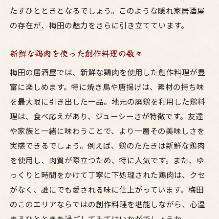
実際に試してほしいおすすめペアリング
たすひとときとなるでしょう。このような隠れ家居酒屋
居酒屋スタッフが教えるペアリングのコツ
の存在が、梅田の魅力をさらに引き立てています。
梅田東通りのおすすめ居酒屋で心に残る呑みの
新鮮な鶏肉を使った創作料理の数々
夜
居酒屋での夜が特別になる理由
梅田の居酒屋では、新鮮な鶏肉を使用した創作料理が豊
富に楽しめます。特に焼き鳥や唐揚げは、素材の持ち味
思い出に残る呑みの時間の過ごし方
を最大限に引き出した一品。地元の廃鶏を利用した鶏料
東通りで訪れるべき居酒屋の魅力
理は、食べ応えがあり、ジューシーさが特徴です。友達
居酒屋での楽しい夜の演出法
や家族と一緒に味わうことで、より一層その美味しさを
梅田の夜を彩る居酒屋の選び方
実感できるでしょう。例えば、鶏のたたきは新鮮な鶏肉
心に残る居酒屋でのエピソード
を使用し、肉質が際立つため、特に人気です。また、ゆ
東通りで発見する新鮮な鶏料理とクラフトビー
っくりと時間をかけて丁寧に下処理された鶏肉は、クセ
ルの至福
がなく、誰にでも愛される味に仕上がっています。梅田
鶏料理の新たな魅力を発見する方法
のこのエリアならではの創作料理を堪能しながら、心温
まるひとときを過ごしてみてはいかがでしょうか。