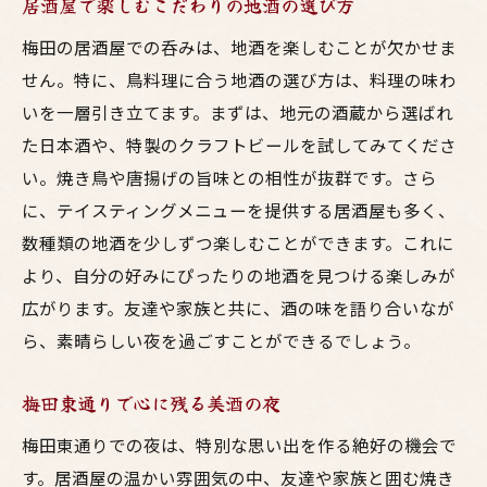
居酒屋で楽しむこだわりの地酒の選び方
東通りで過ごす特別な夜の魅力
梅田の居酒屋での呑みは、地酒を楽しむことが欠かせま
鳥料理が引き立てる居酒屋での時間
せん。特に、鳥料理に合う地酒の選び方は、料理の味わ
居酒屋での心温まるストーリー
いを一層引き立てます。まずは、地元の酒蔵から選ばれ
鳥料理と共に楽しむ夜の過ごし方
た日本酒や、特製のクラフトビールを試してみてくださ
梅田の夜を特別にする居酒屋の選択
い。焼き鳥や唐揚げの旨味との相性が抜群です。さら
に、テイスティングメニューを提供する居酒屋も多く、
居酒屋での夜を彩る美味しい料理
数種類の地酒を少しずつ楽しむことができます。これに
より、自分の好みにぴったりの地酒を見つける楽しみが
広がります。友達や家族と共に、酒の味を語り合いなが
ら、素晴らしい夜を過ごすことができるでしょう。
梅田東通りで心に残る美酒の夜
梅田東通りでの夜は、特別な思い出を作る絶好の機会で
す。居酒屋の温かい雰囲気の中、友達や家族と囲む焼き