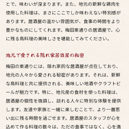
とで、味わいが深まります。また、地元の新鮮な鶏肉を
家族との大切な時間を彩る梅田東通りの居酒屋
使用した料理は、まさにここでしか味わえない特別感が
家族で楽しむ居酒屋の温かい雰囲気
あります。居酒屋の温かい雰囲気が、食事の時間をより
子供も喜ぶ居酒屋のメニュー選び
豊かなものにしてくれます。梅田東通りの居酒屋で、心
家族の絆を深める鳥料理の魅力
に残る鳥料理の美味しさを堪能してみてください。
居酒屋での家族団らんの秘訣
地元で愛される隠れ家居酒屋の秘密
梅田東通りでの家族との思い出作り
居酒屋での家族写真を素敵に残す方法
梅田の東通りには、隠れ家的な居酒屋が点在しており、
地元の人々から愛される秘密があります。それは、新鮮
隠れ家的居酒屋で味わう美味い鳥料理と地酒の
な鳥料理と共に提供される、美味しい地酒やクラフトビ
ペアリング
ールが魅力です。特に、地元産の食材を使った料理は、
鳥料理と地酒の絶妙なハーモニー
居酒屋の個性を強調し、訪れる人々に特別な体験を提供
居酒屋でのペアリング体験のすすめ
します。友達や家族と一緒に楽しむことで、より一層思
地酒が引き立てる鳥料理の旨味
い出に残る時間を過ごせます。居酒屋のスタッフが心を
梅田東通り居酒屋でのペアリングの魅力
込めて作る料理の数々は、ただの食事ではなく、心を満