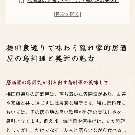
居酒屋の雰囲気が引き出す鳥料理の美味し
さ
地元で愛される隠れ家居酒屋の秘密
新鮮な鶏肉を使った創作料理の数々
職人技が光る焼き鳥とその魅力
梅田東通りで味わう隠れ家的居酒
居酒屋で楽しむこだわりの地酒の選び方
屋の鳥料理と美酒の魅力
梅田東通りで心に残る美酒の夜
友達と楽しむ梅田東通りの絶品鳥料理居酒屋
友人と共有する特別な鳥料理の瞬間
居酒屋の雰囲気が引き出す鳥料理の美味しさ
居酒屋での団らんが生む素敵な思い出
梅田東通りの居酒屋は、落ち着いた雰囲気があり、友達
鳥料理と共に味わう地酒の楽しみ方
や家族と共に過ごすには最適な場所です。特に鳥料理に
隠れ家居酒屋でのサプライズメニュー
おいては、その居心地の良い環境が料理の美味しさを一
層引き立てます。例えば、焼き鳥や唐揚げは、ただ料理
梅田東通りで友人と過ごす夜の魅力
として楽しむだけでなく、友人と語らいながら食べるこ
居酒屋での会話を盛り上げる料理の秘密