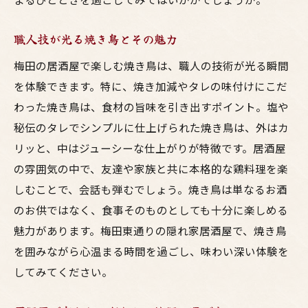
クラフトビールが引き立てる鶏料理の味わ
い
職人技が光る焼き鳥とその魅力
東通り居酒屋での新しい味の冒険
梅田の居酒屋で楽しむ焼き鳥は、職人の技術が光る瞬間
新鮮な鶏肉が生む特別な料理体験
を体験できます。特に、焼き加減やタレの味付けにこだ
クラフトビールと鳥料理の最強コンビ
わった焼き鳥は、食材の旨味を引き出すポイント。塩や
居酒屋での新たな食の発見
秘伝のタレでシンプルに仕上げられた焼き鳥は、外はカ
友達と語り合う梅田の居酒屋で特別な瞬間を
リッと、中はジューシーな仕上がりが特徴です。居酒屋
居酒屋での語らいが生む特別な時間
の雰囲気の中で、友達や家族と共に本格的な鶏料理を楽
友人との会話を盛り上げる料理のチョイス
しむことで、会話も弾むでしょう。焼き鳥は単なるお酒
梅田の居酒屋での笑顔溢れる夜
のお供ではなく、食事そのものとしても十分に楽しめる
魅力があります。梅田東通りの隠れ家居酒屋で、焼き鳥
思い出に残る居酒屋でのエピソード
を囲みながら心温まる時間を過ごし、味わい深い体験を
居酒屋でのコミュニケーションのコツ
してみてください。
友達との絆を深める居酒屋体験
美味しい鳥料理と共に過ごす梅田の東通りの夜