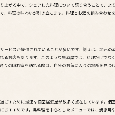
宴会に最適な大人数対応の居酒屋
り上がる中で、シェアした料理について語り合うことで、よ
夜の梅田を満喫するおすすめルート
で、料理の味わいが引き立ちます。料理とお酒の組み合わせ
東通りの居酒屋で味わう地元の新鮮な鳥料理と豊富な酒類
特別な夜にふさわしい居酒屋の選び方
記念日に訪れたい梅田の鳥料理店
地元の人に愛される人気店一覧
サービスが提供されていることが多いです。例えば、地元の
居酒屋でのサプライズ演出法
れるお店もあります。このような居酒屋では、料理だけでな
通りの隠れ家を訪れる際は、自分のお気に入りの場所を見つ
料理とお酒のペアリングの楽しみ方
東通りでの夜景を楽しむテラス席
友達との特別な時間梅田の居酒屋で美味い鳥料理と会話を
デートにおすすめのロマンチックな居酒屋
過ごすために最適な個室居酒屋が数多く点在しています。個
夜デートを盛り上げる居酒屋の演出
におすすめです。鳥料理を中心としたメニューでは、焼き鳥
梅田東通りでのカップルに人気の居酒屋