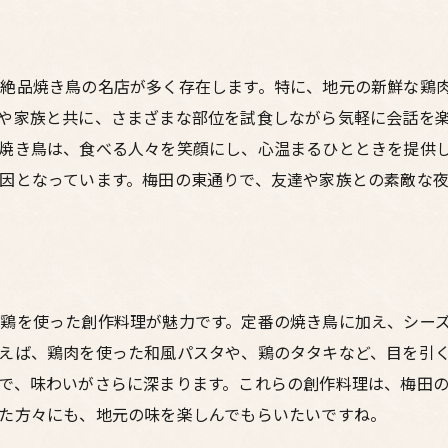
梅田の夜を盛り上げる居酒屋の魅力
深夜まで楽しめる居酒屋のおすすめ
絶品焼き鳥の名店が多く存在します。特に、地元の新鮮な鶏
友達との集まりにぴったりの宴会プラン
や家族と共に、さまざまな部位を試食しながら気軽に会話を
鳥料理と共に楽しむ居酒屋での思い出
焼き鳥は、食べる人々を笑顔にし、心温まるひとときを提供
因となっています。梅田の東通りで、友達や家族との素敵な
鶏を使った創作料理が魅力です。定番の焼き鳥に加え、シー
えば、鶏肉を使った和風パスタや、鶏のタタキなど、目を引
で、味わいがさらに深まります。これらの創作料理は、梅田
た方々にも、地元の味を楽しんでもらいたいですね。