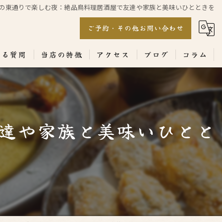
の東通りで楽しむ夜：絶品鳥料理居酒屋で友達や家族と美味いひとときを
ご予約・その他お問い合わせ
ある質問
当店の特徴
アクセス
ブログ
コラム
居酒屋
専門店
達や家族と美味いひとと
ランチ
テイクアウト
コース