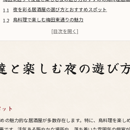
夜を彩る居酒屋の選び方とおすすめスポット
鳥料理で楽しむ梅田東通りの魅力
友達とシェアすることで増す楽しさ
東通りの隠れ家居酒屋を発見しよう
会話が弾む個室居酒屋の活用法
梅田の夜を締めくくる甘いデザート
達と楽しむ夜の遊び
家族で過ごす梅田の夜絶品鳥料理と賑やかな居酒屋体験
絶品焼き鳥の名店を巡る旅
新鮮な地元鶏を使った創作料理
居酒屋で体験する地酒と鶏料理のマリアージュ
ポット
人気の居酒屋メニューランキング
めの魅力的な居酒屋が多数存在します。特に、鳥料理を楽し
予約が必要な梅田東通りの名店
要です。活気ある賑やかな場所や、落ち着いた雰囲気の個室