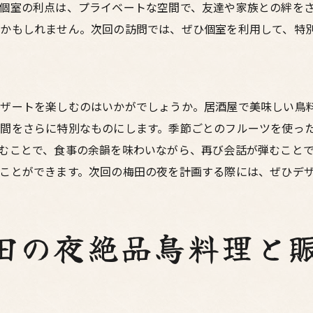
個室の利点は、プライベートな空間で、友達や家族との絆を
二人だけの特別なひとときを過ごせる個室
るかもしれません。次回の訪問では、ぜひ個室を利用して、特
ペアで楽しむ鳥料理コースメニュー
居酒屋での素敵なサプライズデートプラン
梅田東通りで家族と過ごす夜鳥料理と居酒屋の魅力
デザートを楽しむのはいかがでしょうか。居酒屋で美味しい鳥
地元ならではの新鮮食材の魅力
間をさらに特別なものにします。季節ごとのフルーツを使っ
全国各地の地酒が楽しめる居酒屋
むことで、食事の余韻を味わいながら、再び会話が弾むこと
東通りで見つける隠れた名酒屋
ことができます。次回の梅田の夜を計画する際には、ぜひデ
居酒屋で体験する季節限定メニュー
酒好き必見の梅田東通りの居酒屋
田の夜絶品鳥料理と
居酒屋のソムリエが教える日本酒の選び方
心に残る美味しい鳥料理を梅田の居酒屋で味わう特別な夜
友達と行くべき居酒屋の条件とは
会話が弾む居心地の良い居酒屋