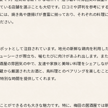
リーズナブルに楽しむ美味い鳥料理
ている店舗を選ぶことも大切です。口コミや評判を参考にす
美味い鳥料理が楽しめる梅田東通りの居酒屋で特別な夜を
には、焼き鳥や唐揚げが豊富に揃っており、それぞれの料理
子供も楽しめる居酒屋選びのポイント
ください。
家族向け個室完備の居酒屋紹介
家族団らんに最適なシェアメニュー
子供が大喜びするソフトドリンクとデザート
ポットとして注目されています。地元の新鮮な鶏肉を利用し
家族旅行の思い出に残る居酒屋体験
ューシーさが際立ち、噛むたびに肉汁があふれ出します。ま
地元の新鮮食材を楽しむ家族ディナー
酒屋の雰囲気の中で、友達や家族と美味い料理をシェアしな
梅田での夜デートにぴったり東通りの居酒屋で呑みを満喫
蔵から厳選されたお酒と、鳥料理とのペアリングを楽しむこ
梅田で味わう絶品焼き鳥の秘密
特別な時間を提供してくれます。
賑やかな雰囲気が魅力の居酒屋特集
地元で愛される居酒屋の歴史と背景
居酒屋で食べるべきおすすめ鳥料理
ことができるのも大きな魅力です。特に、梅田の居酒屋では