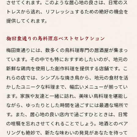
させてくれます。このような居心地の良さは、日常のス
特別な夜に飲みたいおすすめ地酒
トレスから逃れ、リフレッシュするための絶好の機会を
料理との相性抜群な地酒の選び方
提供してくれます。
地酒と共に堪能する贅沢な食事体験
梅田東通りでの新たな発見！鳥料理と呑みの魅
梅田東通りの鳥料理店ベストセレクション
力
梅田東通りには、数多くの鳥料理専門の居酒屋が集まっ
新しいお店で体験する驚きの鳥料理
ています。その中でも特におすすめしたいのが、地元の
呑みと食事を同時に楽しめる秘密
新鮮な鶏肉を使用した創作料理を提供する店舗です。こ
地元ならではの隠れ家的スポットを探す
れらの店では、シンプルな焼き鳥から、地元の食材を活
観光客におすすめ！梅田東通りの楽しみ方
かしたユニークな料理まで、幅広いメニューが揃ってい
東通りの歴史と呑み文化を再発見
ます。家族や友達と一緒に訪れ、美味い鳥料理を堪能し
ながら、ゆったりとした時間を過ごすには最適な場所で
新たな魅力を発見するためのヒント
す。また、居心地の良い店内で過ごすひとときは、日常
の喧騒を忘れさせてくれることでしょう。地酒とのペア
リングも絶妙で、新たな味わいの発見があなたを待って