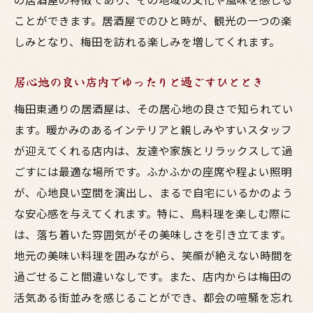
地酒と一緒に楽しむ美味しい料理
ことができます。居酒屋でのひと時が、観光の一つの楽
リーズナブルに楽しむ！梅田東通りの鳥料理巡
しみとなり、梅田を訪れる楽しみを増してくれます。
り
居心地の良い店内でゆったりと過ごすひととき
コスパ抜群の居酒屋特集
お財布に優しい人気メニューの紹介
梅田東通りの居酒屋は、その居心地の良さで知られてい
お得なセットメニューで楽しむ鳥料理
ます。暖かみのあるインテリアと親しみやすいスタッフ
が迎えてくれる店内は、友達や家族とリラックスして過
梅田で味わう絶品鳥料理をお手頃価格で
ごすには最適な場所です。ふかふかの座席や程よい照明
予算を気にせず楽しめる美味しい夜
が、心地良い空間を演出し、まるで自宅にいるかのよう
地元の味を満喫するためのお得情報
な安心感を与えてくれます。特に、鳥料理を楽しむ際に
地酒と共に極上の味を堪能する梅田東通りの夜
は、落ち着いた雰囲気がその美味しさを引き立てます。
地酒の魅力を引き出す鳥料理の組み合わせ
地元の美味い料理を囲みながら、笑顔が絶えない時間を
酒蔵直送の新鮮な地酒を楽しむ
過ごせること間違いなしです。また、店内からは梅田の
梅田東通りでしか味わえない地酒の数々
活気ある街並みを感じることができ、都会の喧騒を忘れ