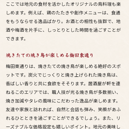
焼き鳥とビールの黄金コンビを堪能
ここでは地元の食材を活かしたオリジナルの鳥料理も楽
しめます。例えば、鶏のたたきや創作メニューは、食通
東通りで発見！味わい深い鳥料理の数々
をもうならせる逸品ばかり。お酒との相性も抜群で、地
梅田の夜を彩る特別な鳥料理メニュー
酒や梅酒を片手に、しっとりとした時間を過ごすことが
家族と楽しむ！梅田東通りで味わう絶品鳥料理
できます。
子供から大人まで楽しめる多彩な料理
家族団らんにぴったりな居心地の良い店
焼きたての焼き鳥が楽しめる梅田東通り
健康志向に嬉しい鶏料理の提案
梅田東通りは、焼きたての焼き鳥が楽しめる絶好のスポ
家族でシェアして楽しむ豪華な鳥料理
ットです。炭火でじっくりと焼き上げられた焼き鳥は、
特別な日を祝うためのおすすめコース
香ばしい香りと共に食欲をそそります。居酒屋が軒を連
親子で一緒に楽しむ梅田東通りの絶品メニ
ねるこのエリアでは、職人技が光る焼き鳥が多数揃い、
ュー
焼き加減やタレの風味にこだわった逸品が楽しめます。
友達や家族と訪れれば、自然と会話も弾み、笑顔があふ
友達と共有する梅田東通りの居酒屋での素敵な
れるひとときを過ごすことができるでしょう。また、リ
夜
ーズナブルな価格設定も嬉しいポイント。地元の美味し
楽しい会話が弾む居酒屋選びのポイント