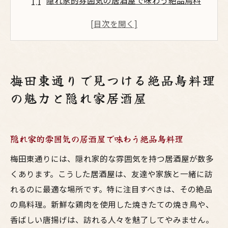
隠れ家的雰囲気の居酒屋で味わう絶品鳥料
理
焼きたての焼き鳥が楽しめる梅田東通り
地元食材を活かした創作鳥料理の魅力
居心地の良い店内でゆったりと過ごすひと
梅田東通りで見つける絶品鳥料理
とき
の魅力と隠れ家居酒屋
梅田東通りの鳥料理店ベストセレクション
季節限定メニューと共に楽しむ鳥料理の美
味しさ
隠れ家的雰囲気の居酒屋で味わう絶品鳥料理
呑みの魔法を引き出す梅田東通りの美味しい鳥
梅田東通りには、隠れ家的な雰囲気を持つ居酒屋が数多
料理
くあります。こうした居酒屋は、友達や家族と一緒に訪
地酒とのペアリングで極上のひとときを
れるのに最適な場所です。特に注目すべきは、その絶品
友達とシェアして楽しむ絶品鳥料理
の鳥料理。新鮮な鶏肉を使用した焼きたての焼き鳥や、
新鮮な鶏のたたきが魅力の居酒屋
香ばしい唐揚げは、訪れる人々を魅了してやみません。