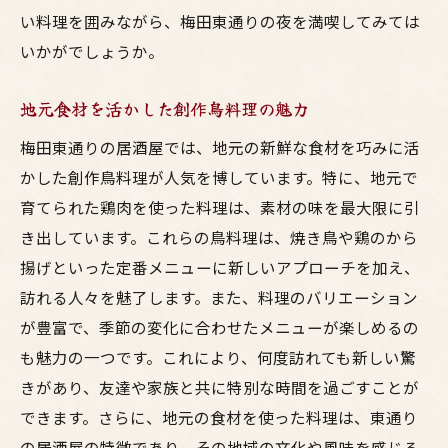
い料理を囲みながら、梅田東通りの夜を満喫してみては
大人数でも楽しめる大皿料理の魅力
いかがでしょうか。
友達と乾杯！おすすめドリンクメニュー
シェアスタイルで楽しむ梅田東通りの夜
地元食材を活かした創作鳥料理の魅力
夜遅くまで楽しめる居酒屋の紹介
梅田東通りの居酒屋では、地元の新鮮な食材を巧みに活
思い出に残る素敵なひとときを過ごすため
かした創作鳥料理が人気を博しています。特に、地元で
に
育てられた鶏肉を使った料理は、素材の味を最大限に引
東通りの居酒屋で体験する梅田の美味しい呑み
き出しています。これらの鳥料理は、焼き鳥や鶏のから
スタイル
揚げといった定番メニューに新しいアプローチを加え、
地元民に愛される居酒屋の秘密
訪れる人々を魅了します。また、料理のバリエーション
が豊富で、季節の変化に合わせたメニューが楽しめるの
異なるジャンルの料理を一度に楽しむ
も魅力の一つです。これにより、何度訪れても新しい驚
リーズナブルな価格で味わう多彩な料理
きがあり、友達や家族と共に特別な時間を過ごすことが
梅田の夜を楽しむためのおすすめ呑み方
できます。さらに、地元の食材を使った料理は、東通り
呑みの合間に楽しむ軽食メニュー
の居酒屋の特徴であり、その地域の文化や風味を感じる