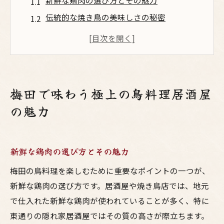
新鮮な鶏肉の選び方とその魅力
伝統的な焼き鳥の美味しさの秘密
創作鳥料理のユニークな楽しみ方
地酒と鳥料理の相性を楽しむ
職人技が光る一品料理の数々
居心地の良い空間で味わう至福の時間
梅田で味わう極上の鳥料理居酒屋
東通りの隠れ家で楽しむ美味しい鳥料理体験
の魅力
隠れ家居酒屋の選び方と楽しみ方
東通りならではのユニークな鳥料理メニュ
新鮮な鶏肉の選び方とその魅力
ー
友達と楽しむアットホームな空間
梅田の鳥料理を楽しむために重要なポイントの一つが、
地域限定の地酒と焼酎を味わう
新鮮な鶏肉の選び方です。居酒屋や焼き鳥店では、地元
で仕入れた新鮮な鶏肉が使われていることが多く、特に
東通りの四季折々の食材を活かした料理
東通りの隠れ家居酒屋ではその質の高さが際立ちます。
隠れ家ならではのプライベートなひととき