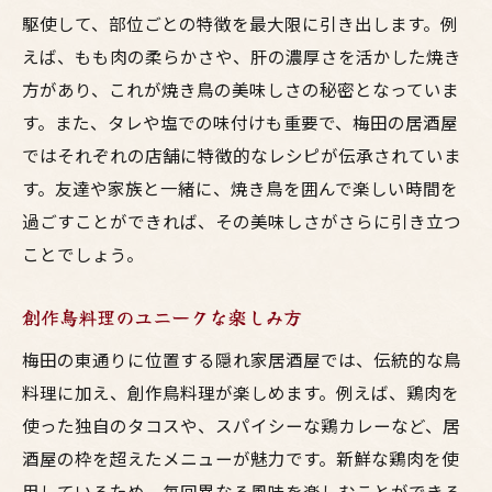
心温まるサービスで迎える特別な日
駆使して、部位ごとの特徴を最大限に引き出します。例
えば、もも肉の柔らかさや、肝の濃厚さを活かした焼き
呑みに最適！梅田東通りの美味い居酒屋ガイド
方があり、これが焼き鳥の美味しさの秘密となっていま
呑み歩きにぴったりな居酒屋の選び方
す。また、タレや塩での味付けも重要で、梅田の居酒屋
梅田東通りの話題の居酒屋を巡る
ではそれぞれの店舗に特徴的なレシピが伝承されていま
こだわりの地酒が楽しめるスポット
す。友達や家族と一緒に、焼き鳥を囲んで楽しい時間を
居酒屋で味わう新鮮な鳥料理の魅力
過ごすことができれば、その美味しさがさらに引き立つ
梅田ならではの隠れ家のお酒の楽しみ方
ことでしょう。
夜の街を彩る居酒屋の魅力的な雰囲気
創作鳥料理のユニークな楽しみ方
新鮮な鶏肉が魅力！梅田の隠れ家居酒屋特集
産地直送の新鮮な鶏肉を味わう
梅田の東通りに位置する隠れ家居酒屋では、伝統的な鳥
料理に加え、創作鳥料理が楽しめます。例えば、鶏肉を
プロの技が光る絶品鳥料理の紹介
使った独自のタコスや、スパイシーな鶏カレーなど、居
隠れ家居酒屋の魅力を堪能する方法
酒屋の枠を超えたメニューが魅力です。新鮮な鶏肉を使
居酒屋で味わう多彩な鶏肉の部位料理
用しているため、毎回異なる風味を楽しむことができる