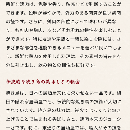
新鮮な鶏肉は、色艶や香り、触感などで判断することが
梅田の居酒屋で友達と過ごす美味いひととき
できます。色味が鮮やかで、弾力のある肉質が良い鶏肉
友達と行きたい梅田のおすすめ居酒屋
の証です。さらに、鶏肉の部位によって味わいが異な
シェアして楽しむ鳥料理のバラエティ
り、もも肉や胸肉、皮などそれぞれの特性を楽しむこと
梅田の居酒屋で楽しむカジュアルな夜
ができます。特に友達や家族と一緒に楽しむ際には、さ
お酒とのペアリングで盛り上がる食事
まざまな部位を堪能できるメニューを選ぶと良いでしょ
う。新鮮な鶏肉を使用した料理は、その素材の旨みを存
仕事終わりに立ち寄りたい居心地の良さ
分に引き出し、飲み物との相性も抜群です。
思い出に残る美味いひとときの演出
家族で訪れたい梅田の絶品鳥料理スポット
伝統的な焼き鳥の美味しさの秘密
家族で楽しむ梅田の居酒屋選び
焼き鳥は、日本の居酒屋文化に欠かせない一品です。梅
子供も喜ぶ優しい味わいの鳥料理
田の隠れ家居酒屋でも、伝統的な焼き鳥の技術が大切に
家族団らんにぴったりなメニュー
されています。焼き鳥の魅力は、炭火でじっくりと焼き
梅田の居酒屋で味わう季節の美味しさ
上げることで生まれる香ばしさと、鶏肉本来のジューシ
家族で楽しむお酒のない居酒屋体験
ーさです。特に、東通りの居酒屋では、職人がその技を