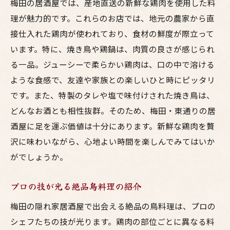
梅田の居酒屋では、産地直送の新鮮な鶏肉を使用した料
理が魅力的です。これらのお店では、地元の農家から直
接仕入れた鶏肉が使われており、食材の鮮度が際立って
います。特に、焼き鳥や鶏鍋は、肉質の良さが感じられ
る一品。ジューシーで柔らかい鶏肉は、口の中で溶ける
ような食感で、友達や家族との楽しいひと時にピッタリ
です。また、特製のタレや塩で味付けされた焼き鳥は、
どんなお酒とも相性抜群。そのため、梅田・東通りの居
酒屋に足を運ぶ価値は十分にあります。新鮮な鶏肉を贅
沢に味わいながら、心地よい時間を楽しんでみてはいか
がでしょうか。
プロの技が光る絶品鳥料理の紹介
梅田の隠れ家居酒屋で出会える絶品の鳥料理は、プロの
シェフたちの技が光ります。鶏肉の部位ごとに異なる料