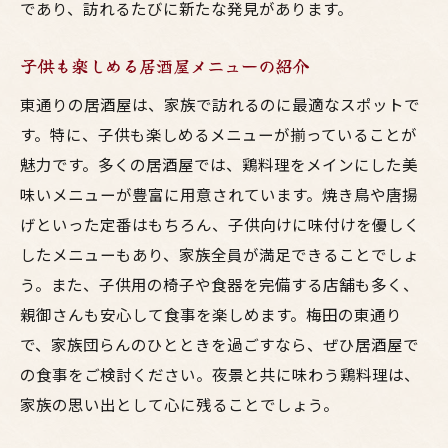
東通りでの味覚の旅
であり、訪れるたびに新たな発見があります。
リラックスできる居酒屋の選び方
子供も楽しめる居酒屋メニューの紹介
梅田の夜景が引き立てる料理の魅力
東通りの居酒屋は、家族で訪れるのに最適なスポットで
東通りでのんびり過ごす夜の時間
す。特に、子供も楽しめるメニューが揃っていることが
居酒屋での心地よいひととき
魅力です。多くの居酒屋では、鶏料理をメインにした美
東通りで過ごす梅田の夜景と居酒屋料理の美味
味いメニューが豊富に用意されています。焼き鳥や唐揚
しい夜
げといった定番はもちろん、子供向けに味付けを優しく
夜景を眺めながら味わう居酒屋料理
したメニューもあり、家族全員が満足できることでしょ
東通りでの美味しい夜の楽しみ方
う。また、子供用の椅子や食器を完備する店舗も多く、
居酒屋で味わう梅田の夜の魅力
親御さんも安心して食事を楽しめます。梅田の東通り
夜景と料理の相乗効果
で、家族団らんのひとときを過ごすなら、ぜひ居酒屋で
の食事をご検討ください。夜景と共に味わう鶏料理は、
東通りでの素晴らしい夜のひととき
家族の思い出として心に残ることでしょう。
居酒屋の料理が引き立てる夜景
友達と楽しむ東通りの居酒屋体験と夜景に囲ま