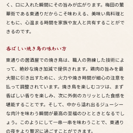
く、口に入れた瞬間にその旨みが広がります。梅田の繁
華街である東通りだからこそ味わえる、美味い鳥料理と
ともに、心温まる時間を家族や友人と共有することがで
きるのです。
香ばしい焼き鳥の味わい方
東通りの居酒屋での焼き鳥は、職人の熟練した技術によ
って、絶妙な焼き加減で提供されます。鶏肉の旨みを最
大限に引き出すために、火力や焼き時間が細心の注意を
払って調整されています。焼き鳥を楽しむコツは、まず
香ばしい香りを楽しみ、次に外側のカリッとした食感を
堪能することです。そして、中から溢れ出るジューシー
な肉汁を味わう瞬間が最高の至福のひとときとなるでし
ょう。このようにして一串一串を味わうことで、東通り
の夜をより贅沢に過ごすことができます。