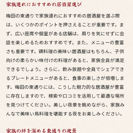
家族連れにおすすめの居酒屋選び
れた呑み
梅田の東通りで家族連れにおすすめの居酒屋を選ぶ際
友達と楽しむ東通りの居酒屋
は、いくつかのポイントを押さえることが重要です。ま
夜景に囲まれた楽しい呑みの時間
ず、広い座席や個室がある店舗は、周りを気にせずに会
仲間とシェアする鳥料理の魅力
話を楽しめるためおすすめです。また、メニューの豊富
東通りでの友達との特別な夜
さも重要です。鶏料理の美味い居酒屋はもちろん、子供
夜景が引き立てる居酒屋でのひととき
向けの柔らかい味付けの料理があると、家族全員が満足
呑みの場を盛り上げる居酒屋選び
できるでしょう。さらに、飲み放題や全員でシェアでき
るプレートメニューがあると、食事の楽しさが倍増しま
す。梅田の東通りには、こうした魅力的な居酒屋が豊富
に存在しますので、検索や口コミを活用して最適な場所
を見つけてください。美しい夜景を眺めながら、家族み
んなで美味い鳥料理を堪能する夜をお楽しみください。
家族の絆を深める東通りの夜景