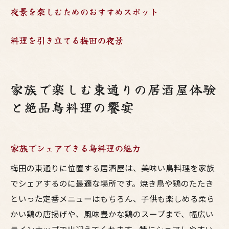
夜景を楽しむためのおすすめスポット
特別な時間
友達と語り合う夜にぴったりの居酒屋
料理を引き立てる梅田の夜景
東通りの夜景が生む心温まるひととき
美味い鳥料理で盛り上がる呑みの場
友人と楽しむ東通りの夜の魅力
家族で楽しむ東通りの居酒屋体験
夜景を眺めながら楽しむ呑みの時間
と絶品鳥料理の饗宴
会話が弾む居酒屋の選び方
香ばしい焼き鳥と東通りの夜景が創り出す至福
家族でシェアできる鳥料理の魅力
のひととき
梅田の東通りに位置する居酒屋は、美味い鳥料理を家族
焼き鳥の香りに包まれる居酒屋
でシェアするのに最適な場所です。焼き鳥や鶏のたたき
夜景とともに楽しむ絶品鳥料理
といった定番メニューはもちろん、子供も楽しめる柔ら
至福の時間を提供する東通りの居酒屋
かい鶏の唐揚げや、風味豊かな鶏のスープまで、幅広い
香ばしい焼き鳥の味わい方