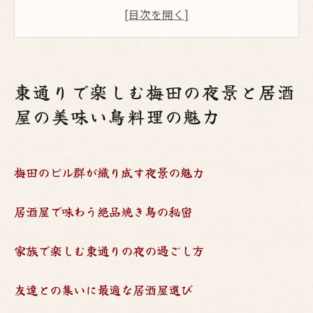
居酒屋で味わう絶品焼き鳥の秘密
家族で楽しむ東通りの夜の過ごし方
友達との集いに最適な居酒屋選び
夜景を楽しむためのおすすめスポット
東通りで楽しむ梅田の夜景と居酒
料理を引き立てる梅田の夜景
屋の美味い鳥料理の魅力
家族で楽しむ東通りの居酒屋体験と絶品鳥料理
の饗宴
家族でシェアできる鳥料理の魅力
梅田のビル群が織り成す夜景の魅力
東通りの居酒屋で過ごす特別な夜
居酒屋で味わう絶品焼き鳥の秘密
子供も楽しめる居酒屋メニューの紹介
家族連れにおすすめの居酒屋選び
家族で楽しむ東通りの夜の過ごし方
家族の絆を深める東通りの夜景
居心地の良い家族向けの居酒屋
友達との集いに最適な居酒屋選び
梅田の東通りで心温まる友達との呑みと夜景の