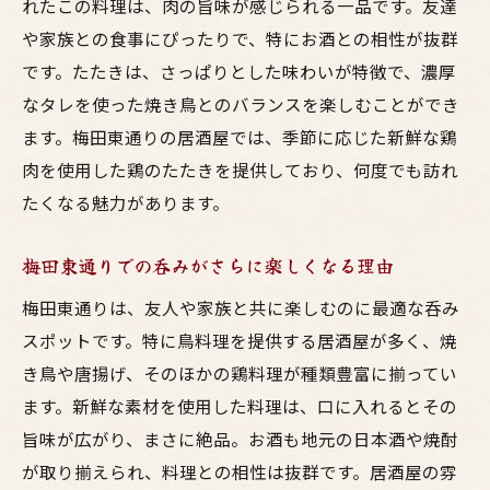
東通りで味わう最高の地鶏体験
れたこの料理は、肉の旨味が感じられる一品です。友達
新鮮さが命！地鶏料理の人気メニュー
や家族との食事にぴったりで、特にお酒との相性が抜群
です。たたきは、さっぱりとした味わいが特徴で、濃厚
梅田で見つける特別な地鶏料理の店
なタレを使った焼き鳥とのバランスを楽しむことができ
地鶏の風味を最大限に引き出す調理法
ます。梅田東通りの居酒屋では、季節に応じた新鮮な鶏
食通が通う東通りの地鶏専門居酒屋
肉を使用した鶏のたたきを提供しており、何度でも訪れ
居酒屋で味わう梅田東通りの多彩な鳥料理
たくなる魅力があります。
多様な調理法で楽しむ絶品鳥料理
焼き鳥から唐揚げまで堪能できる居酒屋
梅田東通りでの呑みがさらに楽しくなる理由
東通りの居酒屋で見つける驚きの鳥料理
梅田東通りは、友人や家族と共に楽しむのに最適な呑み
地元の食材を活かした独自メニュー
スポットです。特に鳥料理を提供する居酒屋が多く、焼
梅田東通りで探す新しい鳥料理の魅力
き鳥や唐揚げ、そのほかの鶏料理が種類豊富に揃ってい
ます。新鮮な素材を使用した料理は、口に入れるとその
訪れるたびに新鮮な鳥料理との出会い
旨味が広がり、まさに絶品。お酒も地元の日本酒や焼酎
友達や家族と梅田東通りで過ごす贅沢なひとと
が取り揃えられ、料理との相性は抜群です。居酒屋の雰
き