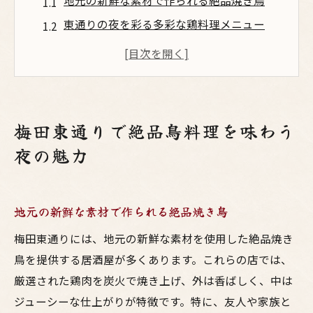
地元の新鮮な素材で作られる絶品焼き鳥
東通りの夜を彩る多彩な鶏料理メニュー
美味しい鳥料理とともに夜を楽しむ秘密
東通りの居酒屋で味わう鶏のたたきの魅力
梅田東通りでの呑みがさらに楽しくなる理
由
梅田東通りで絶品鳥料理を味わう
特別な夜を演出する絶妙な鶏料理とお酒
夜の魅力
友達と楽しむ東通りでの美味い居酒屋体験
居酒屋での歓談を盛り上げる鳥料理
地元の新鮮な素材で作られる絶品焼き鳥
友人とシェアしたい絶品焼き鳥リスト
東通りの隠れた名店で味わう贅沢なひとと
梅田東通りには、地元の新鮮な素材を使用した絶品焼き
き
鳥を提供する居酒屋が多くあります。これらの店では、
友達と楽しむ新鮮な地鶏料理の魅力
厳選された鶏肉を炭火で焼き上げ、外は香ばしく、中は
ジューシーな仕上がりが特徴です。特に、友人や家族と
みんなで訪れたい東通りの居酒屋特集