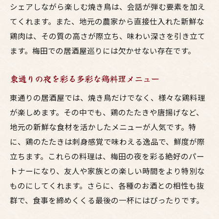
シェアしながら楽しむ焼き鳥は、会話が弾む要素を加え
話題の居酒屋で思い出に残る夜を
てくれます。また、地元の農家から直接仕入れた新鮮な
家族で行く梅田東通りの鳥料理居酒屋探訪
鶏肉は、その質の高さが際立ち、味わい深さを引き立て
家族みんなで楽しめる居心地の良い居酒屋
ます。梅田での居酒屋巡りには欠かせない存在です。
子供連れでも安心して楽しめる鳥料理
家族でシェアしたい東通りの美味い一品
東通りの夜を彩る多彩な鶏料理メニュー
親子で楽しむ居酒屋での特別な時間
東通りの居酒屋では、焼き鳥だけでなく、様々な鶏料理
家族向けメニューが充実した東通りの店
が楽しめます。その中でも、鶏のたたきや唐揚げなど、
梅田東通りで家族と過ごす温かいひと時
地元の新鮮な食材を活かしたメニューが人気です。特
に、鶏のたたきは刺身感覚で味わえる逸品で、鮮度が際
呑みを満喫するなら梅田東通りの居酒屋が一押
立ちます。これらの料理は、梅田の夜を彩る絶好のパー
し
トナーになり、友人や家族との楽しい時間をより特別な
呑みの締めにぴったりの鳥料理
ものにしてくれます。さらに、各種のお酒との相性も抜
種類豊富なお酒と相性抜群の一品
群で、食事を締めくくる最後の一杯にはぴったりです。
東通りで見つける隠れた名酒