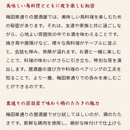
夜を彩る梅田の東通りの居酒屋体験
美味しい鳥料理とともに夜を楽しむ秘密
一杯のお酒に合う絶品の鶏料理
梅田東通りの居酒屋では、美味しい鳥料理を楽しむため
呑みのプロが選ぶ東通りのおすすめ
の秘密があります。それは、友達や家族と共に過ごしな
美味い鳥料理と相性抜群の酒を楽しむ梅田の夜
がら、心地よい雰囲気の中でお酒を味わえることです。
焼き鳥と楽しむ地酒の魅力
焼き鳥や唐揚げなど、様々な鳥料理がテーブルに並ぶ
と、会話も弾み、笑顔が溢れます。お酒と一緒に楽しむ
唐揚げにぴったりのアルコールセレクショ
ことで、料理の味わいがさらに引き立ち、特別な夜を演
ン
出します。居酒屋の選び方や料理のペアリングの工夫を
鶏のたたきとワインの意外な組み合わせ
知ることで、より一層、梅田東通りでの呑みを楽しむこ
東通りで見つけた最高のペアリング
とができるのです。
夜を楽しむための梅田東通りの居酒屋案内
料理とお酒の絶妙なハーモニーを探求
東通りの居酒屋で味わう鶏のたたきの魅力
東通りで発見する新鮮な地鶏料理の魅力
梅田東通りの居酒屋でぜひ試してほしいのが、鶏のたた
旬の食材を活かした地鶏料理の秘密
きです。新鮮な鶏肉を使用し、絶妙な味付けで仕上げら