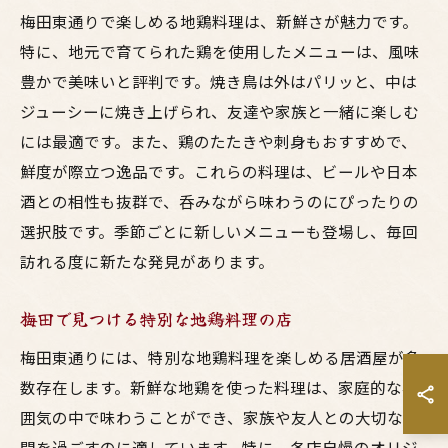
梅田東通りで楽しめる地鶏料理は、新鮮さが魅力です。
特に、地元で育てられた鶏を使用したメニューは、風味
豊かで美味いと評判です。焼き鳥は外はパリッと、中は
ジューシーに焼き上げられ、友達や家族と一緒に楽しむ
には最適です。また、鶏のたたきや刺身もおすすめで、
鮮度が際立つ逸品です。これらの料理は、ビールや日本
酒との相性も抜群で、呑みながら味わうのにぴったりの
選択肢です。季節ごとに新しいメニューも登場し、毎回
訪れる度に新たな発見があります。
梅田で見つける特別な地鶏料理の店
梅田東通りには、特別な地鶏料理を楽しめる居酒屋が多
数存在します。新鮮な地鶏を使った料理は、家庭的な雰
囲気の中で味わうことができ、家族や友人との大切な時
間を過ごすのに適しています。特に、各店自慢のオリジ