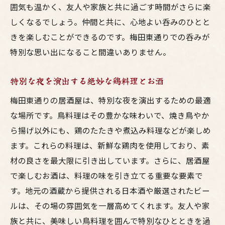
囲気も温かく、友人や家族と共に過ごす時間がさらに楽
大切な人と楽しむ居心地の良い空間
しくなるでしょう。仲間と共に、心地よい呑みのひとと
東通りでのグルメ体験を彩る鳥料理
きを楽しむことができるのです。梅田東通りでの呑みが
特別な夜に訪れたい東通りの居酒屋
特別な思い出になること間違いありません。
友達との絆を深める居酒屋選びのポイント
特別な夜を演出する絶妙な鶏料理とお酒
家族と楽しむ東通りでの食事のひと時
思い出に残る梅田の夜を過ごすために
梅田東通りの居酒屋は、特別な夜を演出するための最適
な場所です。鳥料理はその豊かな味わいで、焼き鳥やか
ら揚げ以外にも、鶏のたたきや煮込み料理などが楽しめ
ます。これらの料理は、新鮮な鶏肉を使用しており、素
材の良さを最大限に引き出しています。さらに、居酒屋
で楽しむお酒は、料理の味を引き立てる重要な要素で
す。地元の酒蔵から提供される日本酒や厳選されたビー
ルは、その場の雰囲気を一層高めてくれます。友人や家
族と共に、美味しい鳥料理を囲んで特別なひとときを過