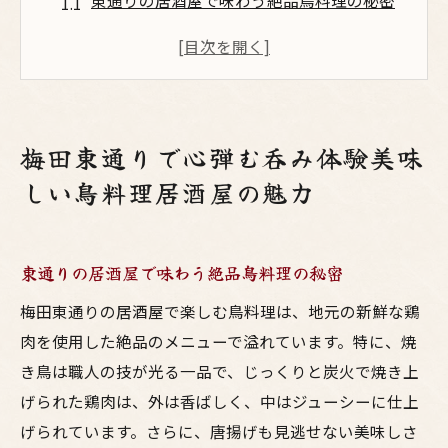
東通りの居酒屋で味わう絶品鳥料理の秘密
梅田の人気スポットで楽しむ新鮮な鳥料理
焼き鳥と唐揚げで心弾むひと時を梅田で
梅田東通りの隠れた名店で鳥料理を堪能
鳥料理好き必見！梅田東通りのおすすめ居
梅田東通りで心弾む呑み体験美味
酒屋
しい鳥料理居酒屋の魅力
居酒屋文化が息づく梅田東通りでの至福の
時間
友達と楽しむ梅田の居酒屋新鮮な鳥料理で乾杯
東通りの居酒屋で味わう絶品鳥料理の秘密
を
梅田東通りの居酒屋で楽しむ鳥料理は、地元の新鮮な鶏
友達と行きたい梅田東通りの居酒屋ガイド
肉を使用した絶品のメニューで溢れています。特に、焼
東通りで見つける新鮮な鳥料理とお酒
き鳥は職人の技が光る一品で、じっくりと炭火で焼き上
梅田での呑み会はここで決まり！
げられた鶏肉は、外は香ばしく、中はジューシーに仕上
鳥料理と共に過ごす楽しい梅田の夜
げられています。さらに、唐揚げも見逃せない美味しさ