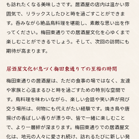
も訪れたくなる美味しさです。居酒屋の店内は温かい雰
笑顔が絶えない梅田東通りの居酒屋体験
囲気で、リラックスしたひと時を過ごすことができま
鳥料理と共に過ごす幸せな時間を梅田で
す。呑みながら絶品鳥料理を堪能し、素敵な思い出を作
東通りの居酒屋で笑顔になる瞬間とは
ってください。梅田東通りでの居酒屋文化を心ゆくまで
梅田での大切なひと時にぴったりの居酒屋
楽しむことができるでしょう。そして、次回の訪問にも
美味しい料理で笑顔になれる梅田東通り
期待が高まります。
心に残る梅田での居酒屋体験を
居酒屋文化が息づく梅田東通りでの至福の時間
美味い料理と共に友達と過ごす梅田の居酒屋体
梅田東通りの居酒屋は、ただの食事の場ではなく、友達
験
や家族と心温まるひと時を過ごすための特別な空間で
梅田での友達との楽しい居酒屋巡り
す。鳥料理を味わいながら、楽しい会話や笑い声が飛び
美味い料理で友達と乾杯！梅田東通り
交う場所は、何物にも代えがたい経験です。焼き鳥や唐
東通りで見つける居酒屋体験の魅力
揚げの香ばしい香りが漂う中、皆で一緒に楽しむこと
梅田の居酒屋で友達と過ごす特別な夜
で、より一層絆が深まります。梅田東通りでの居酒屋文
心弾む梅田での居酒屋体験を友達と
化は、地元の人々に愛され続け、訪れるたびに新しい発