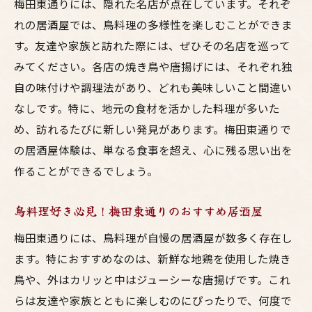
梅田東通りには、隠れた名店が点在しています。それぞ
ン
れの居酒屋では、鳥料理の多様性を楽しむことができま
東通りで友達と楽しむ鳥料理の魅力
す。友達や家族と訪れた際には、ぜひその名店を巡って
梅田東通りの新たな居酒屋スポットを探そ
みてください。各店の焼き鳥や唐揚げには、それぞれ独
う
自の味付けや調理法があり、どれも美味しいこと間違い
梅田居酒屋ガイド心躍る鳥料理と共に過ごす楽
なしです。特に、地元の食材を活かした料理が多いた
しい夜
め、訪れるたびに新しい発見があります。梅田東通りで
梅田の夜を満喫する居酒屋選びのコツ
の居酒屋体験は、単なる食事を超え、心に残る思い出を
心躍る鳥料理で梅田の夜を楽しもう
作ることができるでしょう。
東通りの居酒屋で過ごす素敵な時間
鳥料理好き必見！梅田東通りのおすすめ居酒屋
梅田での呑み会に最適な居酒屋とは
梅田東通りには、鳥料理が自慢の居酒屋が数多く存在し
美味しい料理と共に梅田の夜を満喫
ます。特におすすめなのは、新鮮な地鶏を使用した焼き
鳥料理好きのための梅田居酒屋ガイド
鳥や、外はカリッと中はジューシーな唐揚げです。これ
笑顔溢れるひと時を梅田東通りの鳥料理居酒屋
らは友達や家族とともに楽しむのにぴったりで、何度で
で