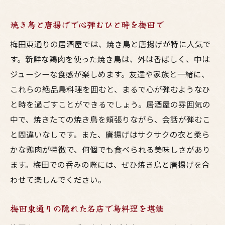
呑み好き必見！梅田東通りの居酒屋巡り
焼き鳥と唐揚げで心弾むひと時を梅田で
梅田の居酒屋で味わう鳥料理と地酒
梅田東通りの居酒屋では、焼き鳥と唐揚げが特に人気で
東通りで見つける美味い酒と料理のペアリ
す。新鮮な鶏肉を使った焼き鳥は、外は香ばしく、中は
ング
ジューシーな食感が楽しめます。友達や家族と一緒に、
梅田の夜を彩る居酒屋の魅力とは
これらの絶品鳥料理を囲むと、まるで心が弾むようなひ
鳥料理とお酒で楽しむ梅田の居酒屋体験
と時を過ごすことができるでしょう。居酒屋の雰囲気の
梅田東通りの呑み歩きスポットガイド
中で、焼きたての焼き鳥を頬張りながら、会話が弾むこ
東通りで見つける鳥料理の新たな魅力友達と共
と間違いなしです。また、唐揚げはサクサクの衣と柔ら
に
かな鶏肉が特徴で、何個でも食べられる美味しさがあり
梅田東通りで発見する鳥料理の新トレンド
ます。梅田での呑みの際には、ぜひ焼き鳥と唐揚げを合
わせて楽しんでください。
友達と共有したい東通りの居酒屋体験
新しい味を探して梅田東通りへ
梅田東通りの隠れた名店で鳥料理を堪能
梅田の居酒屋で驚く鳥料理のバリエーショ