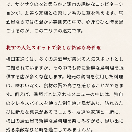
で、サクサクの衣と柔らかい鶏肉の絶妙なコンビネーシ
仲間と笑顔で楽しむ梅田の居酒屋体験
ョンが、友達や家族との楽しい呑みに華を添えます。居
美味しい料理で乾杯！梅田東通りの魅力
酒屋ならではの温かい雰囲気の中で、心弾むひと時を過
家族で味わう梅田東通りの絶品鳥料理と笑顔の
ごせるのが、このエリアの魅力です。
ひと時
家族で楽しむ梅田東通りの鳥料理の逸品
梅田の人気スポットで楽しむ新鮮な鳥料理
梅田の居酒屋で心温まる家族の時間を
梅田東通りは、多くの居酒屋が集まる人気スポットとし
子供も大満足！梅田の居酒屋おすすめメニ
て知られていますが、その中でも特に新鮮な鳥料理を提
ュー
供する店が多く存在します。地元の鶏肉を使用した料理
東通りの家族向け居酒屋での素敵なひと時
は、味わい深く、食材の質の高さを感じることができま
梅田でのファミリーランチはここで決ま
す。例えば、季節ごとに変わるメニューの中には、独自
り！
のタレやスパイスを使った創作焼き鳥があり、訪れるた
家族で楽しむ梅田東通りのグルメスポット
びに新たな発見があるでしょう。友達や家族と一緒に、
梅田の居酒屋で新鮮な鳥料理を楽しみながら、思い出に
梅田東通りの呑みスポット美味い鳥料理と豊富
残る素敵なひと時を過ごしてみませんか。
なお酒