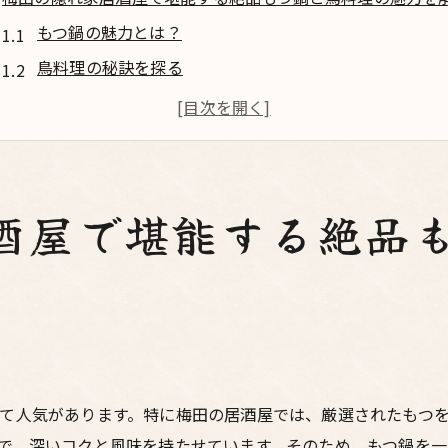
もつ鍋の魅力とは？
鳥料理の秘訣を探る
梅田の隠れ家居酒屋の魅力
調理法が光る絶品メニュー
新鮮食材で味わう至福
隠れ家的雰囲気の楽しみ方
酒屋で堪能する絶品
都会の喧騒を忘れる梅田の居酒屋で味わう鳥料理の極み
都会の喧騒から離れて
心を癒す鳥料理の秘密
梅田の特別な居酒屋の選び方
職人技が光る絶品鳥料理
て人気があります。特に梅田の居酒屋では、厳選されたもつ
友人と楽しむ特別な時間
で、深いコクと風味を持たせています。そのため、もつ鍋を