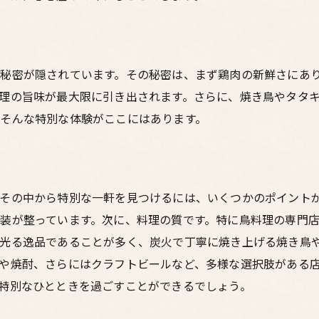
もつ鍋体験の魅力
梅田の居酒屋選びのコツ
居心地の良いひとときのために
秘密が隠されています。その秘密は、まず鶏肉の新鮮さにあ
絶品料理を楽しむ方法
理の旨味が最大限に引き出されます。さらに、焼き鳥やタタ
そんな特別な体験がここにはあります。
その中から特別な一軒を見つけるには、いくつかのポイント
装が整っています。次に、料理の質です。特に鳥料理の専門
光る逸品であることが多く、炭火で丁寧に焼き上げる焼き鳥
や焼酎、さらにはクラフトビールなど、多様な選択肢がある
特別なひとときを過ごすことができるでしょう。