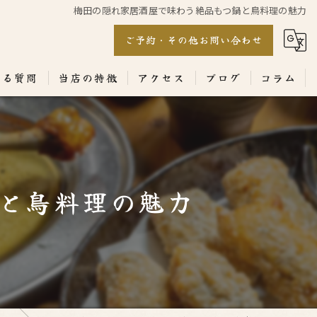
梅田の隠れ家居酒屋で味わう絶品もつ鍋と鳥料理の魅力
ご予約・その他お問い合わせ
ある質問
当店の特徴
アクセス
ブログ
コラム
居酒屋
専門店
と鳥料理の魅力
ランチ
テイクアウト
コース