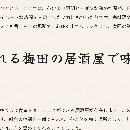
居心地の良い空間の重要性
ひととき。ここでは、心地よい照明とモダンな和の空間が、
梅田の夜を楽しむ方法
イベートな時間を大切にしたい方にもぴったりです。鳥料理
隠れ家居酒屋の選び方
スとも言えるこの場所で、心ゆくまでリラックスし、次回の
梅田の居酒屋で心と体を満たすもつ鍋と鳥料理の贅沢な一夜
心と体を満たす居酒屋の選び方
れる梅田の居酒屋で
贅沢なもつ鍋の魅力
鳥料理の奥深さを堪能する
一夜を盛り上げる居酒屋とは？
美味しさが伝わる居酒屋選び
梅田で味わう贅沢なひととき
居酒屋で味わう梅田の鳥料理とくつろぎのもつ鍋体験
ゆくまで食事を楽しむことができる居酒屋が存在します。こ
くつろぎの空間を提供する居酒屋
す。都会の喧騒を一瞬でも忘れ、心と体を癒す場所として、
鳥料理の美味しさを探る
いは、心を温めてくれることでしょう。