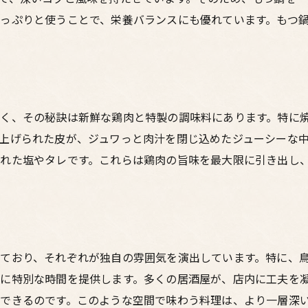
心温まるひとときを提供する居酒屋
っぷりと使うことで、栄養バランスにも優れています。もつ
梅田の隠れ家居酒屋で体験するもつ鍋と鶏料理のハーモニー
もつ鍋と鶏料理の絶妙な組み合わせ
食材の調和が生む味わい
梅田の隠れ家で味わう魅力
く、その秘訣は新鮮な鶏肉と特製の調味料にあります。特に
心地よい空間での食事体験
上げられた皮が、ジュワっと肉汁を閉じ込めたジューシーな
隠れ家居酒屋ならではの魅力
れた塩やタレです。これらは鶏肉の旨味を最大限に引き出し
一度訪れたら忘れられない味
梅田の夜を彩る居酒屋の鶏料理と心温まるもつ鍋の秘密
夜を彩る居酒屋の選び方
心温まるもつ鍋の魅力
ており、それぞれが独自の雰囲気を演出しています。特に、
鶏料理の奥深さを探る
に特別な時間を提供します。多くの居酒屋が、店内に工夫を
梅田の居酒屋の魅力とは？
できるのです。このような空間で味わう料理は、より一層深