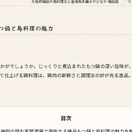
大阪府梅田の鳥料理なら釜焼鳥本舗おやひなや 梅田店
コ
つ鍋と鳥料理の魅力
いかがでしょうか。じっくりと煮込まれたもつ鍋の深い旨味が
て仕上げる鶏料理は、鶏肉の新鮮さと調理法の妙が光る逸品
目次
梅田の隠れ家居酒屋で堪能する絶品もつ鍋と鳥料理の魅力を