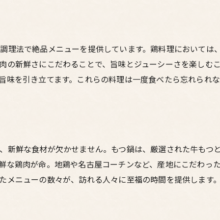
居心地の良い空間がもたらす効果
地元の人が選ぶ居酒屋の理由
梅田の居酒屋で発見する鳥料理の新鮮さともつ鍋の奥深さ
調理法で絶品メニューを提供しています。鶏料理においては
新鮮な食材の見極め方
肉の新鮮さにこだわることで、旨味とジューシーさを楽しむ
もつ鍋の奥深い魅力
旨味を引き立てます。これらの料理は一度食べたら忘れられ
梅田の居酒屋選びのポイント
隠れ家的な居酒屋の特徴
訪れる価値のある居酒屋とは？
お酒との相性も考慮したメニュー
、新鮮な食材が欠かせません。もつ鍋は、厳選された牛もつ
隠れ家居酒屋で過ごす梅田の夜至福のもつ鍋と鳥料理の世界
鮮な鶏肉が命。地鶏や名古屋コーチンなど、産地にこだわっ
至福の時間を過ごすために
たメニューの数々が、訪れる人々に至福の時間を提供します
隠れ家居酒屋の魅力を知る
もつ鍋と鳥料理の世界を探る