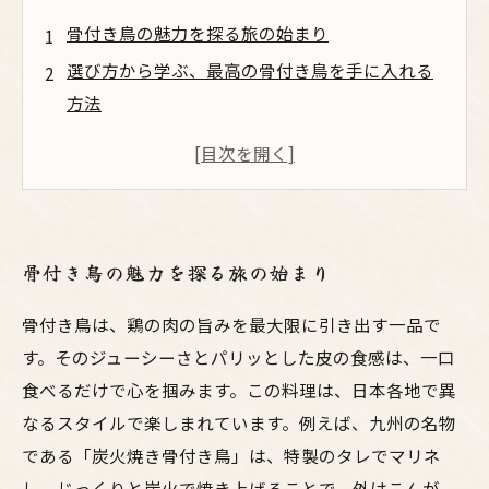
骨付き鳥の魅力を探る旅の始まり
選び方から学ぶ、最高の骨付き鳥を手に入れる
方法
家でも楽しむ！簡単骨付き鳥レシピのご紹介
プロの技を学び、さらに美味しさを引き出そう
全国の名店巡り！隠れた骨付き鳥スポットを発
見
骨付き鳥の魅力を探る旅の始まり
骨付き鳥を極めるための食べ方マニュアル
骨付き鳥の魅力を再確認しよう！次の食事にど
骨付き鳥は、鶏の肉の旨みを最大限に引き出す一品で
うぞ
す。そのジューシーさとパリッとした皮の食感は、一口
食べるだけで心を掴みます。この料理は、日本各地で異
なるスタイルで楽しまれています。例えば、九州の名物
である「炭火焼き骨付き鳥」は、特製のタレでマリネ
し、じっくりと炭火で焼き上げることで、外はこんが