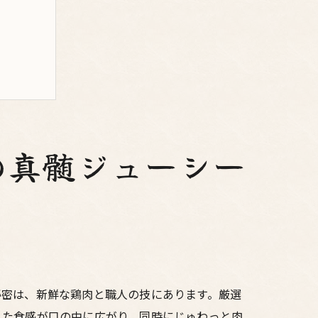
の真髄ジューシー
せ
秘密は、新鮮な鶏肉と職人の技にあります。厳選
した食感が口の中に広がり、同時にじゅわっと肉