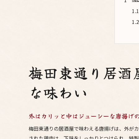
梅田東通り居酒
居
な味わい
外はカリッと中はジューシーな唐揚げ
梅田東通りの居酒屋で味わえる唐揚げは、外がカ
された鶏肉は、下味をしっかりとつけられ、特製