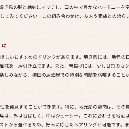
焼き鳥の脂と絶妙にマッチし、口の中で豊かなハーモニーを
居酒屋で過ごす特別な夜
目してみてください。この組み合わせは、友人や家族との語ら
梅田での贅沢なディナー体験
鳥料理と共に過ごす贅沢な一夜
梅田の夜を満喫する居酒屋の秘密
とは
ほしいおすすめのドリンクがあります。焼き鳥には、地元の
風味を一層引き立てます。また、唐揚げには、少し甘口のカ
楽しみながら、梅田の居酒屋での特別な時間を満喫すること
性を発見することができます。特に、地元産の鶏肉は、その
鳥は、外は香ばしく、中はジューシー。これに合わせる地酒
ストから選べるため、好みに応じたペアリングが可能です。