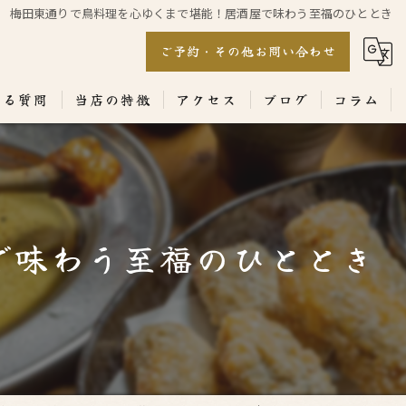
梅田東通りで鳥料理を心ゆくまで堪能！居酒屋で味わう至福のひととき
ご予約・その他お問い合わせ
ある質問
当店の特徴
アクセス
ブログ
コラム
居酒屋
専門店
で味わう至福のひととき
ランチ
テイクアウト
コース