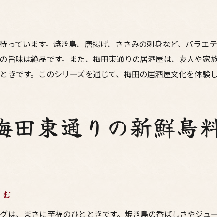
鳥料理とお酒が引き立て合う瞬間
梅田で見つける最高の味わい
居酒屋の鳥料理で知る梅田の魅力
待っています。焼き鳥、唐揚げ、ささみの刺身など、バラエテ
の旨味は絶品です。また、梅田東通りの居酒屋は、友人や家
通り散策後には居酒屋で鳥料理とお酒で心を癒す
ときです。このシリーズを通じて、梅田の居酒屋文化を体験
散策後の居酒屋で味わう贅沢な瞬間
東通りでの疲れを癒す鳥料理の力
居酒屋での癒しのひととき
梅田東通りの新鮮鳥
お酒と鳥料理で心を満たす夜
梅田の夜を彩る居酒屋の魅力
東通り散策の締めは居酒屋で
酒屋で楽しむ梅田東通りの鳥料理と共に過ごす贅沢な夜
しむ
夜を彩る居酒屋料理の魅力
お酒と料理で贅沢なひとときを
グは、まさに至福のひとときです。焼き鳥の香ばしさやジュ