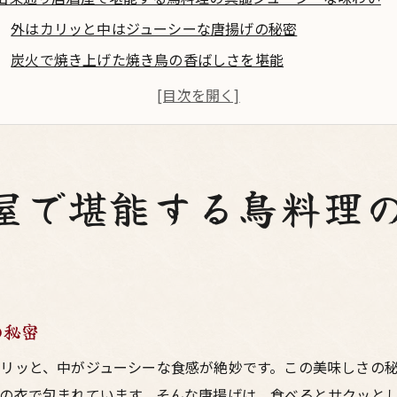
外はカリッと中はジューシーな唐揚げの秘密
炭火で焼き上げた焼き鳥の香ばしさを堪能
梅田東通りの居酒屋が誇る逸品・鳥料理の数々
新鮮な鶏肉が引き出すジューシーな旨味とは
特製タレが決め手！くせになる鳥料理の味わい
居酒屋の定番・鳥料理と梅田の魅力
屋で堪能する鳥料理
酒屋で味わう梅田東通りの新鮮鳥料理と絶妙なお酒の組み合わ
日本酒と焼き鳥の絶品ペアリングを楽しむ
鳥料理にぴったりなおすすめドリンクとは
新鮮な鶏肉と地酒の驚きの相性を発見
の秘密
居酒屋でしか味わえない特製カクテル
リッと、中がジューシーな食感が絶妙です。この美味しさの
お酒と鳥料理で心に残る体験を
の衣で包まれています。そんな唐揚げは、食べるとサクッと