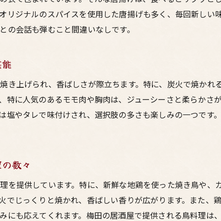
梅田で見つける絶妙な味の組み合わせ
オリジナルのスパイスを使用した唐揚げも多く、毎回新しい
通りで鳥料理とお酒が叶える心温まる団らんの時間
との会話も弾むこと間違いなしです。
友人と過ごす居酒屋での心温まるひととき
居酒屋で楽しむ家族との特別な時間
堪能
鳥料理を囲むときの笑顔の理由
焼き上げられ、香ばしさが際立ちます。特に、炭火で焼かれ
お酒と共に語り合う至福の時間
、特に人気のあるモモ肉や胸肉は、ジューシーさと柔らかさ
居酒屋で心を癒す団らんの魅力
は塩やタレで味付けされ、選択肢の多さも楽しみの一つです
梅田東通りで過ごす心豊かなひととき
田東通りの居酒屋が提供する鳥料理の美味しさと新しい発見
居酒屋で出会う新しい鳥料理の魅力
理の数々
新鮮な素材で味わうプロの技
理を提供しています。特に、新鮮な地鶏を使った焼き鳥や、
梅田の居酒屋で体験する鳥料理の進化
火でじっくりと焼かれ、香ばしい香りが広がります。また、
一度は試したい珍しい鳥料理の数々
みにも応えてくれます。梅田の居酒屋で提供される鳥料理は