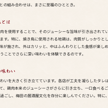
居酒屋で発見する新たな味わいの世界
との組み合わせは、まさに至福のひととき。
鳥料理から広がる食の冒険
酒屋で楽しむ梅田東通りの鳥料理と友人とのかけがえのないひ
味とは
お酒と料理が繋ぐ友情の絆
肉を使用することで、そのジューシーな旨味が引き出されて
居酒屋で語り合う大切な思い出
ます。特に、焼き鳥に使用される地鶏は、肉質がしっかりと
鳥料理を楽しむことで深まる友情
味が施され、外はカリッと、中はふんわりとした食感が楽し
居酒屋でのひとときがもたらす幸せ
うことでさらに深い味わいを体験できるのです。
友人との特別な時間を過ごす居酒屋
の味わい
梅田東通りでの思い出作りの場所
田で発見する居酒屋の鳥料理の魅力とお酒の相性の良さ
わいを大きく引き立てています。各店が工夫を凝らしたタレ
梅田の居酒屋で鳥料理を探す旅
て、鶏肉本来のジューシーさがさらに引き立ち、一口食べる
を過ごし、梅田の居酒屋文化を存分に楽しんでください。特に
お酒と鳥料理のペアリングに驚き
居酒屋の隠れた絶品・鳥料理の魅力