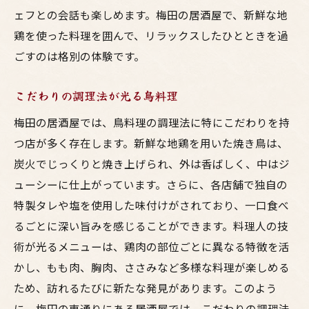
ワインと楽しむ鳥料理の新提案
ェフとの会話も楽しめます。梅田の居酒屋で、新鮮な地
お酒のプロが薦める絶妙なペアリング
鶏を使った料理を囲んで、リラックスしたひとときを過
季節限定のお酒と鳥料理
ごすのは格別の体験です。
多彩なドリンクメニューで選ぶ楽しみ
こだわりの調理法が光る鳥料理
東通り居酒屋の特選鳥料理で心もお腹も満たさ
れる
梅田の居酒屋では、鳥料理の調理法に特にこだわりを持
特選メニューで贅沢なひとときを
つ店が多く存在します。新鮮な地鶏を用いた焼き鳥は、
炭火でじっくりと焼き上げられ、外は香ばしく、中はジ
ボリューム満点の料理で大満足
ューシーに仕上がっています。さらに、各店舗で独自の
お腹も心も満たされる絶品料理
特製タレや塩を使用した味付けがされており、一口食べ
季節の素材を活かした特選料理
るごとに深い旨みを感じることができます。料理人の技
豊富な鳥料理で満たされる時間
術が光るメニューは、鶏肉の部位ごとに異なる特徴を活
特別な日を彩る鳥料理
かし、もも肉、胸肉、ささみなど多様な料理が楽しめる
梅田東通りの居酒屋で発見する新しい鳥料理の
ため、訪れるたびに新たな発見があります。このよう
楽しみ方
に、梅田の東通りにある居酒屋では、こだわりの調理法