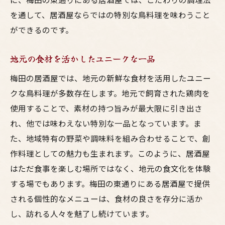
新しい鳥料理の楽しみ方を提案
を通して、居酒屋ならではの特別な鳥料理を味わうこと
ができるのです。
創作メニューで驚きの発見
味覚を刺激するエキサイティングな一品
地元の食材を活かしたユニークな一品
地元の食材を活かした新しいアプローチ
梅田の居酒屋では、地元の新鮮な食材を活用したユニー
居酒屋ならではの創意工夫
クな鳥料理が多数存在します。地元で飼育された鶏肉を
次の訪問が待ち遠しくなる体験
使用することで、素材の持つ旨みが最大限に引き出さ
旬の素材を活かした梅田の居酒屋で鳥料理を堪
れ、他では味わえない特別な一品となっています。ま
能
た、地域特有の野菜や調味料を組み合わせることで、創
旬の地鶏を使った季節限定メニュー
作料理としての魅力も生まれます。このように、居酒屋
素材の味を活かすシンプルな調理法
はただ食事を楽しむ場所ではなく、地元の食文化を体験
シーズンごとの特別メニューを楽しむ
する場でもあります。梅田の東通りにある居酒屋で提供
される個性的なメニューは、食材の良さを存分に活か
地元の新鮮素材をふんだんに使用
し、訪れる人々を魅了し続けています。
四季折々の美味しさを味わう