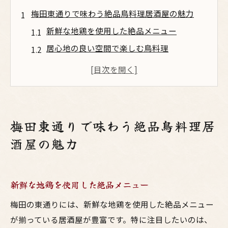
梅田東通りで味わう絶品鳥料理居酒屋の魅力
新鮮な地鶏を使用した絶品メニュー
居心地の良い空間で楽しむ鳥料理
こだわりの調理法が光る鳥料理
地元の食材を活かしたユニークな一品
絶品鳥料理と共に楽しむお酒
心もお腹も満たされる味わい
梅田東通りで味わう絶品鳥料理居
東通りの隠れ家居酒屋で楽しむ新鮮な鳥料理
酒屋の魅力
隠れ家居酒屋で味わう地鶏の風味
訪れるたびに発見がある新メニュー
新鮮な地鶏を使用した絶品メニュー
個室で楽しむプライベートな時間
お酒と鳥料理の魅惑的なペアリング
梅田の東通りには、新鮮な地鶏を使用した絶品メニュー
が揃っている居酒屋が豊富です。特に注目したいのは、
新鮮な素材だからこその美味しさ