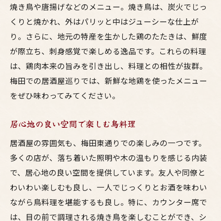
焼き鳥や唐揚げなどのメニュー。焼き鳥は、炭火でじっ
地元ならではの特別な一品
くりと焼かれ、外はパリッと中はジューシーな仕上が
焼き鳥から唐揚げまで東通りの居酒屋で鳥料理
り。さらに、地元の特産を生かした鶏のたたきは、鮮度
三昧
が際立ち、刺身感覚で楽しめる逸品です。これらの料理
焼き鳥の多彩なタレと塩の選択肢
は、鶏肉本来の旨みを引き出し、料理との相性が抜群。
サクサクの唐揚げが自慢の一品
梅田での居酒屋巡りでは、新鮮な地鶏を使ったメニュー
鶏たたきの新しい美味しさを発見
をぜひ味わってみてください。
多様なスタイルの鳥料理を堪能
居心地の良い空間で楽しむ鳥料理
絶品の鳥料理と地酒の組み合わせ
どんな時でも楽しめる鳥料理
居酒屋の雰囲気も、梅田東通りでの楽しみの一つです。
多くの店が、落ち着いた照明や木の温もりを感じる内装
梅田で見つける鳥料理とお酒の絶妙なペアリン
で、居心地の良い空間を提供しています。友人や同僚と
グ
わいわい楽しむも良し、一人でじっくりとお酒を味わい
料理に合う日本酒の選び方
ながら鳥料理を堪能するも良し。特に、カウンター席で
ビールにぴったりの鳥料理
は、目の前で調理される焼き鳥を楽しむことができ、シ