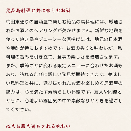
自然の恵みを感じる料理
絶品鳥料理と共に楽しむお酒
友人と訪れたい梅田東通りの鳥料理が自慢の居
梅田東通りの居酒屋で楽しむ絶品の鳥料理には、厳選さ
酒屋
れたお酒とのペアリングが欠かせません。新鮮な地鶏を
友人と語らうカジュアルな空間
使った焼き鳥やジューシーな唐揚げには、地元の日本酒
みんなで楽しむシェアメニュー
や焼酎が特におすすめです。お酒の香りと味わいが、鳥
鳥料理と共に楽しむ楽しいひととき
料理の旨みを引き立て、食事の楽しさを倍増させます。
リーズナブルに楽しめる居酒屋選び
また、季節ごとに変わる限定メニューに合わせたお酒も
仲間と過ごす特別な時間
あり、訪れるたびに新しい発見が期待できます。美味し
い鳥料理と共に、選び抜かれたお酒を楽しめる居酒屋の
友人を連れて訪れたいおすすめの一軒
魅力は、心を満たす素晴らしい体験です。友人や同僚と
ともに、心地よい雰囲気の中で素敵なひとときを過ごし
てください。
心もお腹も満たされる味わい