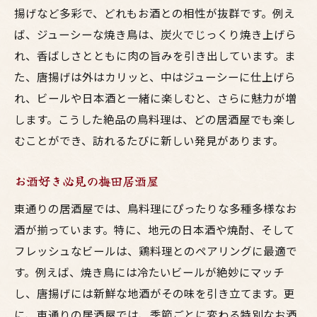
揚げなど多彩で、どれもお酒との相性が抜群です。例え
コスパに優れた居酒屋を厳選
ば、ジューシーな焼き鳥は、炭火でじっくり焼き上げら
梅田東通りの居酒屋で過ごす夜地酒と鳥料理の
れ、香ばしさとともに肉の旨みを引き出しています。ま
素晴らしい組み合わせ
た、唐揚げは外はカリッと、中はジューシーに仕上げら
地酒が引き立てる鳥料理の味わい
れ、ビールや日本酒と一緒に楽しむと、さらに魅力が増
夜景と共に楽しむ梅田の居酒屋
します。こうした絶品の鳥料理は、どの居酒屋でも楽し
東通りでの至福のひととき
むことができ、訪れるたびに新しい発見があります。
地酒と焼き鳥の黄金組み合わせ
お酒好き必見の梅田居酒屋
居心地抜群の居酒屋での夜
梅田で味わう鳥料理と地酒
東通りの居酒屋では、鳥料理にぴったりな多種多様なお
東通りの居酒屋体験リーズナブルに楽しむお酒
酒が揃っています。特に、地元の日本酒や焼酎、そして
と鳥料理の逸品
フレッシュなビールは、鶏料理とのペアリングに最適で
す。例えば、焼き鳥には冷たいビールが絶妙にマッチ
東通りで見つけるお得な居酒屋
し、唐揚げには新鮮な地酒がその味を引き立てます。更
予算を気にせず楽しめる居酒屋
に、東通りの居酒屋では、季節ごとに変わる特別なお酒