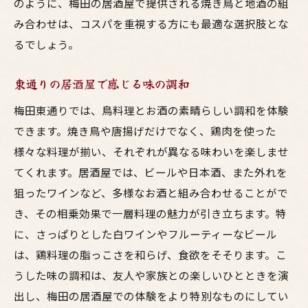
のように、梅田の居酒屋で提供される焼き鳥と地酒の組
東通りで味わう新鮮な地鶏
み合わせは、コスパを重視する方にも最適な選択肢とな
梅田居酒屋の魅力的なメニュー
るでしょう。
新しい味わいの発見
東通りの居酒屋で感じる味の調和
地鶏の魅力を感じる居酒屋
梅田東通りでは、鳥料理とお酒の素晴らしい調和を体験
特別な夜にぴったりの料理
できます。焼き鳥や唐揚げだけでなく、鶏肉を使った
居酒屋での予想外の美味しさ
様々な料理が揃い、それぞれが異なる味わいを楽しませ
居心地の良い梅田の居酒屋新鮮な鳥料理で楽し
てくれます。居酒屋では、ビールや日本酒、また外れを
む夜
狙ったワインなど、多様なお酒と組み合わせることがで
東通りで過ごす居心地の良い時間
き、その相乗効果で一層料理の魅力が引き立ちます。特
新鮮な鳥料理が楽しめる居酒屋
に、さっぱりとした白ワインやフルーティーなビール
梅田でのリラックスした夜
は、鶏料理の脂っこさを和らげ、食欲をそそります。こ
鳥料理と共に過ごす居酒屋の夜
うした味の調和は、友人や家族との楽しいひとときを演
出し、梅田の居酒屋での体験をより特別なものにしてい
居心地抜群の梅田居酒屋