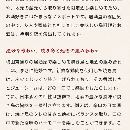
お酒と鳥料理の絶品ペアリング
や、地元の蔵元から取り寄せた限定酒も楽しめるため、
リーズナブルな価格で豪華な味
お酒好きにはたまらないスポットです。居酒屋の雰囲気
お酒好きにおすすめの居酒屋
の中で、友人や家族とともに楽しむ美味しい鳥料理とお
梅田東通りでの格別な体験
酒は、特別な夜を演出してくれます。
お酒好き必見梅田の居酒屋で鳥料理を堪能しよ
絶妙な味わい、焼き鳥と地酒の組み合わせ
う
梅田で味わう最高の焼き鳥
梅田東通りの居酒屋で楽しめる焼き鳥と地酒の組み合わ
お酒と相性抜群の鳥料理
せは、まさに絶妙です。新鮮な鶏肉を使用した焼き鳥
は、炭火でじっくり焼き上げられており、その香ばしさ
居酒屋での楽しいひととき
とジューシーさは、どの一口でも感動をもたらします。
鳥料理が主役の梅田夜
特に、日本酒との相性は抜群で、地酒の豊かな風味が焼
絶品鳥料理と共に飲む喜び
き鳥の旨味を一層引き立てます。例えば、辛口の日本酒
梅田での新たな居酒屋発見
は、焼き鳥のタレの甘さと絶妙にバランスを取り、口の
梅田で出会う新しい味地鶏を使った居酒屋メニ
中で新たな味のハーモニーを楽しむことができます。こ
ューを探る