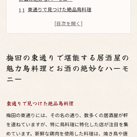
東通りで見つけた絶品鳥料理
お酒好き必見の梅田居酒屋
絶妙な味わい、焼き鳥と地酒の組み合わせ
東通りの居酒屋で感じる味の調和
鳥料理が主役の梅田東通り居酒屋
梅田の東通りで堪能する居酒屋の
新鮮な鶏肉が楽しめる人気店
魅力鳥料理とお酒の絶妙なハーモ
コスパ抜群の梅田居酒屋新鮮な地鶏で味わう絶
ニー
品鳥料理
リーズナブルな価格で楽しむ鳥料理
梅田の居酒屋でコスパ最高の食事を
東通りで見つけた絶品鳥料理
新鮮地鶏の焼き鳥で贅沢な時間を
梅田の東通りには、その名の通り、数多くの居酒屋が軒
東通りの魅力的な居酒屋探訪
を連ねていますが、特に鳥料理に特化した店が注目を集
鳥料理と共に楽しむお得な飲み物
めています。新鮮な鶏肉を使用した料理は、焼き鳥や唐