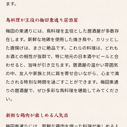
ます。
東通りで味わう新鮮な美味しさ
地元の居酒屋で発見梅田東通りの鳥料理とお酒
鳥料理が主役の梅田東通り居酒屋
の贅沢な時間
梅田の東通りには、鳥料理を主役とした居酒屋が多数存
地元ならではの居酒屋の魅力
在します。新鮮な地鶏を使用した焼き鳥や、カリッとし
贅沢な味わいの鳥料理
た唐揚げは、まさに絶品です。これらの料理は、どれも
東通りでの特別な夜
お酒との相性が抜群で、特に地元の日本酒やビールと合
地酒と楽しむ鳥料理の絶品
わせると、旨味が引き立ちます。居酒屋の温かい雰囲気
梅田の居酒屋での贅沢時間
の中、友人や家族と共に肩を寄せ合いながら、心まで満
地元人気店での体験
たされる特別な時間を過ごすことができます。梅田東通
りの居酒屋で、ぜひ多彩な鳥料理を堪能してみてくださ
い。
新鮮な鶏肉が楽しめる人気店
梅田東通りには、新鮮な鶏肉を使った料理が楽しめる人