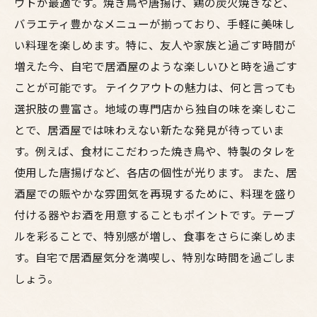
ウトが最適です。焼き鳥や唐揚げ、鶏の炭火焼きなど、
ニューはこれだ
バラエティ豊かなメニューが揃っており、手軽に美味し
心温まるひと時を！居酒屋テイクアウトで特別
い料理を楽しめます。特に、友人や家族と過ごす時間が
な夜を楽しもう
増えた今、自宅で居酒屋のような楽しいひと時を過ごす
ことが可能です。 テイクアウトの魅力は、何と言っても
選択肢の豊富さ。地域の専門店から独自の味を楽しむこ
とで、居酒屋では味わえない新たな発見が待っていま
す。例えば、食材にこだわった焼き鳥や、特製のタレを
使用した唐揚げなど、各店の個性が光ります。 また、居
酒屋での賑やかな雰囲気を再現するために、料理を盛り
付ける器やお酒を用意することもポイントです。テーブ
ルを彩ることで、特別感が増し、食事をさらに楽しめま
す。自宅で居酒屋気分を満喫し、特別な時間を過ごしま
しょう。