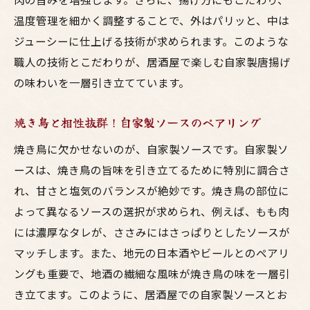
わせ
温度管理を細かく調整することで、外はパリッと、中は
特別なひとときを演出する居酒屋で鳥料理を堪
ジューシーに仕上げる技術が求められます。このような
能
職人の技術とこだわりが、居酒屋で楽しむ自家製唐揚げ
特別な日を彩る居酒屋の鳥料理
の味わいを一層引き立てています。
居酒屋で過ごす特別なひとときの楽しみ方
焼き鳥と相性抜群！自家製ソースのペアリング
特別な席で味わう自家製鳥料理の魅力
焼き鳥に欠かせないのが、自家製ソースです。自家製ソ
鳥料理で演出する居酒屋の特別な夜
ースは、焼き鳥の旨味を引き立てるために特別に調合さ
居酒屋での特別なひとときを演出するメニ
れ、甘さと塩気のバランスが絶妙です。焼き鳥の部位に
ュー
よって異なるソースの選択が求められ、例えば、もも肉
特別な日に味わいたい居酒屋の鳥料理
には濃厚なタレが、ささみにはさっぱりとしたソースが
居酒屋で楽しむ自家製鳥料理とビールのベスト
マッチします。また、地元の日本酒やビールとのペアリ
ペア
ングも重要で、地酒の繊細な風味が焼き鳥の味を一層引
ビールと楽しむ自家製鳥料理の魅力
き立てます。このように、居酒屋での自家製ソースとお