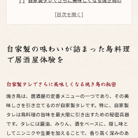
自家製タレでさらに美味しくなる焼き鳥の
秘密
地元食材を使った自家製鳥料理のこだわり
職人の技が光る自家製唐揚げの作り方
焼き鳥と相性抜群！自家製ソースのペアリ
自家製の味わいが詰まった鳥料理
ング
で居酒屋体験を
自家製鳥料理で楽しむ季節限定メニュー
居酒屋で味わう自家製鳥料理の魅力
居心地の良い居酒屋で味わう鳥料理と地元のお
自家製タレでさらに美味しくなる焼き鳥の秘密
酒
焼き鳥は、居酒屋の定番メニューの一つであり、その美
リラックスできる居酒屋の空間作り
味しさを引き立てるのが自家製タレです。特に、自家製
地元の素材を活かしたこだわりの鳥料理
タレは鳥料理の旨味を最大限に引き出すための秘密兵器
地元の日本酒と楽しむ鳥料理
です。タレには醤油、みりん、酒をベースに、隠し味と
居酒屋の雰囲気を盛り上げるインテリア
してニンニクや生姜を加えることで、香り高く深みのあ