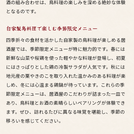
自家製鳥料理にぴったりのビールの選び方
酒の組み合わせは、鳥料理の楽しみを深める絶妙な体験
居酒屋で楽しむ鳥料理とビールの相性
となるのです。
ビールの美味しさを引き出す鳥料理の魅力
自家製鳥料理で楽しむ季節限定メニュー
自家製鳥料理と合わせるビールの秘訣
四季折々の食材を活かした自家製の鳥料理が楽しめる居
ビールをもっと楽しむ鳥料理のペアリング
酒屋では、季節限定メニューが特に魅力的です。春には
職人技が光る居酒屋の鳥料理とお酒の深い味わ
新鮮な山菜や桜鶏を使った軽やかな料理が登場し、初夏
い
にはさっぱりとした鶏の冷製サラダが人気です。秋には
職人が作る鳥料理とお酒の絶妙な組み合わ
地元産の栗やきのこを取り入れた温かみのある料理が楽
せ
しめ、冬には心温まる鶏鍋が待っています。これらの季
居酒屋で味わう職人技の鳥料理
節限定メニューは、居酒屋のこだわりが詰まった一皿で
お酒と楽しむ職人技が光る鳥料理
あり、鳥料理とお酒の素晴らしいペアリングが体験でき
職人が作る焼き鳥とお酒の楽しみ方
ます。ぜひ、訪れるたびに異なる味覚を堪能し、季節の
居酒屋での職人技とお酒の魅力
移ろいを感じてください。
職人技が光る鳥料理の味わい方