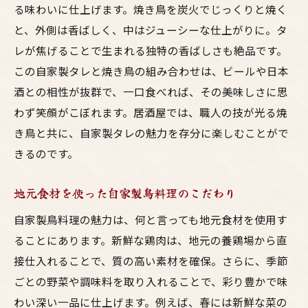
る味わいに仕上げます。焼き鳥を炭火でじっくりと焼く
地元特産の食材を使ったおすすめメニュー
と、外側は香ばしく、中はジューシーな仕上がりに。タ
地元のお酒とマッチする鳥料理の選び方
レが焦げることで生まれる独特の香ばしさも絶品です。
香ばしさが引き立つ焼き鳥とお酒の絶妙なマリ
この自家製タレと焼き鳥の組み合わせは、ビールや日本
アージュ
酒との相性が抜群で、一口食べれば、その美味しさに思
焼き鳥とお酒のマリアージュ術
わず笑顔がこぼれます。居酒屋では、職人の技が光る焼
香ばしさが引き立つ焼き鳥の焼き方
き鳥と共に、自家製タレの魅力を存分に楽しむことがで
日本酒と合わせる焼き鳥の楽しみ方
きるのです。
焼き鳥とビールの絶妙なペアリング
地元食材を使った自家製鳥料理のこだわり
焼き鳥を引き立てるお酒の種類と選び方
香ばしい焼き鳥をより美味しくするお酒の
自家製鳥料理の魅力は、何と言っても地元食材を使用す
選択
ることにあります。新鮮な鶏肉は、地元の養鶏場から直
接仕入れることで、質の高い素材を確保。さらに、季節
ジューシーな鳥料理が引き出すお酒の新たな魅
ごとの野菜や調味料を取り入れることで、彩り豊かで味
力
わい深い一品に仕上げます。例えば、春には新鮮な菜の
鳥料理が引き出す日本酒の深い味わい