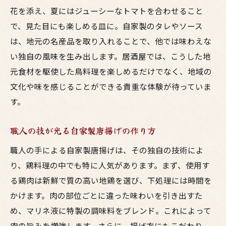
花を添え、夏にはジューシーなトマトを合わせること
ジューシーな唐揚げとお酒のペアリング
で、見た目にも楽しめる皿に。自家製のタレやソース
鳥料理とビールの爽やかな組み合わせ
は、地元の名産品を取り入れることで、他では味わえな
お酒を引き立てる鳥料理の選び方
い独自の風味を生み出します。居酒屋では、こうした地
ジューシーな鳥料理が持つお酒の魅力
元食材を駆使した鳥料理を楽しめるだけでなく、地域の
鳥料理と合わせるお酒の楽しみ方
文化や味を感じることができる貴重な体験が待っていま
す。
地元の日本酒と楽しむ居酒屋の自家製鳥料理
地元の日本酒と合う鳥料理の発見
職人の技が光る自家製唐揚げの作り方
自家製料理で味わう地元日本酒の魅力
職人の手による自家製唐揚げは、その独自の技術によ
地元の風味豊かな日本酒と鳥料理の相性
り、鶏料理の中でも特に人気があります。まず、使用す
居酒屋で楽しむ自家製鳥料理と日本酒
る鶏肉は新鮮で質の高い地鶏を選び、下処理には時間を
自家製の鳥料理が引き立てる日本酒の美味
かけます。肉の部位ごとに違った味わいを引き出すた
しさ
め、マリネ液に特製の調味料をブレンド。これによって
地元日本酒と自家製鳥料理の絶妙な組み合
肉の旨みを増強します。さらに、揚げ方にもこだわり、