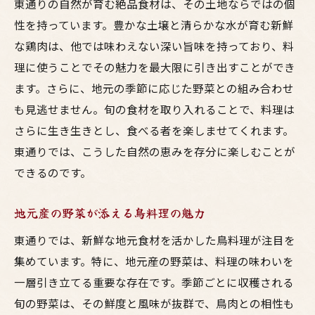
東通りの自然が育む絶品食材は、その土地ならではの個
季節感を味わう東通りの鳥料理
性を持っています。豊かな土壌と清らかな水が育む新鮮
東通りの焼き鳥と唐揚げで楽しむ地元の味
な鶏肉は、他では味わえない深い旨味を持っており、料
東通りで人気の焼き鳥と唐揚げ
理に使うことでその魅力を最大限に引き出すことができ
焼き鳥が引き立てる地元食材の魅力
ます。さらに、地元の季節に応じた野菜との組み合わせ
東通りの唐揚げの美味しさの秘密
も見逃せません。旬の食材を取り入れることで、料理は
さらに生き生きとし、食べる者を楽しませてくれます。
地元の味わいを堪能する焼き鳥と唐揚げ
東通りでは、こうした自然の恵みを存分に楽しむことが
焼き鳥と唐揚げで味わう東通りの魅力
できるのです。
地元の風味を楽しむ東通りの定番メニュー
東通りの鳥料理で新鮮さと美味しさを実感
地元産の野菜が添える鳥料理の魅力
新鮮な鶏肉が生み出す東通りの美味しさ
東通りでは、新鮮な地元食材を活かした鳥料理が注目を
東通りの鳥料理で楽しむ新鮮な味わい
集めています。特に、地元産の野菜は、料理の味わいを
新鮮さと美味しさが共演する東通りの一皿
一層引き立てる重要な存在です。季節ごとに収穫される
地元食材を活かした鳥料理の魅力
旬の野菜は、その鮮度と風味が抜群で、鳥肉との相性も