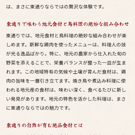
は、まさに東通りならではの贅沢な体験です。
東通りでしか味わえない鳥料理の特別な体験
東通りでしか味わえない特別な鳥料理
東通りで味わう地元食材と鳥料理の絶妙な組み合わせ
独自の調理法で楽しむ東通りの鳥料理
東通りでは、地元食材と鳥料理の絶妙な組み合わせが楽
東通りの鳥料理がもたらす特別な体験
しめます。新鮮な鶏肉を使ったメニューは、料理人の技
地元ならではの特別な鳥料理の魅力
が光る逸品ばかり。特に、地元の農家から仕入れた旬の
東通りで出会う感動的な鳥料理との出会い
野菜を添えることで、栄養バランスが整った一皿が生ま
地元文化と結びついた特別な食体験
れます。この地域特有の気候や土壌が育んだ食材は、鶏
季節の野菜と地元鶏肉が奏でる東通りの一皿
肉の旨味を一層引き立てます。焼き鳥や煮込み料理に使
地元の季節野菜が彩る鳥料理
われる地元産の食材は、味わい深く、食べるたびに新し
い発見があります。地元の特色を活かした料理は、まさ
東通りの四季を感じる鳥料理の魅力
に東通りならではの魅力です。
野菜と鶏肉の調和が生む絶品の味
東通りの旬食材を使った料理
東通りの自然が育む絶品食材とは
地元野菜が引き立てる鶏肉の魅力