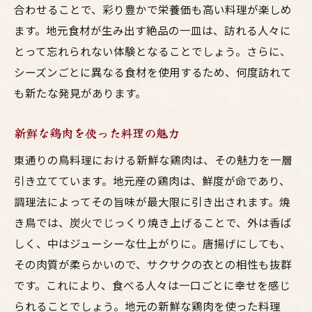
合わせることで、彩り豊かで栄養価も高い料理が楽しめ
東通りならではの鶏肉の特長
ます。地元食材が生み出す絶品の一皿は、訪れる人々に
絶品の味わいを生む地元産の鶏肉
とって忘れられない体験となることでしょう。さらに、
東通りの鳥料理が絶品たる理由
シーズンごとに異なる食材を使用するため、何度訪れて
新鮮な鶏肉が生み出す味の深み
も新たな発見があります。
東通りの鶏肉料理を彩る地元の味
新鮮な鶏肉を使った料理の魅力
地元の鶏肉を使った魅力的な一皿
東通りの鳥料理における新鮮な鶏肉は、その魅力を一層
東通りの鳥料理は鮮度が命！その秘密に迫る
引き立てています。地元産の鶏肉は、鮮度が命であり、
鮮度を保つための東通りの工夫
調理法によってその旨味が最大限に引き出されます。焼
東通りの料理人が語る鮮度の秘密
き鳥では、炭火でじっくり焼き上げることで、外は香ば
地元の鶏肉を新鮮に提供するテクニック
しく、中はジューシーな仕上がりに。唐揚げにしても、
鮮度が命の東通りの調理方法
その肉質が柔らかいので、サクサクの衣との相性も抜群
東通りの鳥料理の新鮮さの秘密とは
です。これにより、食べる人々は一口ごとに幸せを感じ
鮮度を維持するための地元の取り組み
られることでしょう。地元の新鮮な鶏肉を使った料理