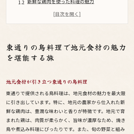
新鮮な鶏肉を使った料理の魅力
東通りで味わう地元食材と鳥料理の絶妙な
組み合わせ
東通りの自然が育む絶品食材とは
地元産の野菜が添える鳥料理の魅力
東通りの鳥料理で地元食材の魅力
地域の食材を活かした独特の調理法
を堪能する旅
鳥料理の新境地東通りで味わう地元の鮮度
鶏肉の鮮度が決め手！東通りの鳥料理
地元食材が引き立つ東通りの鳥料理
東通りの鳥料理が新鮮な理由
鮮度を活かした東通りの鳥料理の魅力
東通りで提供される鳥料理は、地元食材の魅力を最大限
地元で育てられた鶏肉の特長
に引き出しています。特に、地元の農家から仕入れた新
鮮な鶏肉は、豊潤な味わいと香りが特徴です。地元で育
東通りでしか味わえない唯一無二の鮮度
まれた鶏は、肉質が柔らかく、旨味が濃厚なため、焼き
新鮮さが際立つ地元食材の魅力
鳥や煮込み料理にぴったりです。また、旬の野菜と組み
地元産の鶏肉が織り成す東通りの絶品鳥料理