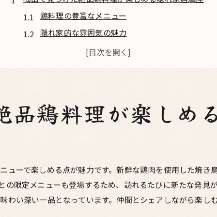
鶏料理の豊富なメニュー
隠れ家的な雰囲気の魅力
新鮮な鶏肉を使った料理
梅田の居酒屋での特別な体験
大人のためのリラックス空間
厳選された素材の味わい
絶品鶏料理が楽しめ
喧騒を離れて心落ち着く梅田のホルモン酒場
静かな場所でのリラックス
ホルモン料理の魅力
梅田の喧騒からの脱出
ニューで楽しめる点が魅力です。新鮮な鶏肉を使用した焼き
との限定メニューも登場するため、訪れるたびに新たな発見
温かみのあるインテリア
味わい深い一品となっています。仲間とシェアしながら楽し
落ち着いた照明の効果