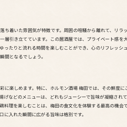
大人の隠れ家での特別な時間
大人の隠れ家梅田で味わう新鮮な鶏料理
新鮮な鶏肉の秘密
落ち着いた雰囲気が特徴です。周囲の喧騒から離れて、リラ
シンプルながらも手間をかけた調理法
一層引き立てています。この居酒屋では、プライベート感を
梅田の隠れ家居酒屋の特徴
ゆったりと流れる時間を楽しむことができ、心のリフレッシ
季節感を味わう鶏料理
瞬間となるでしょう。
心地よい照明と静かな音楽
友人や家族と楽しむ時間
梅田の隠れ家居酒屋で心温まるホルモン料理
彩に楽しめます。特に、ホルモン酒場 梅田では、その鮮度に
心温まるホルモン料理の魅力
揚げなどのメニューは、どれもジューシーで旨味が凝縮され
梅田の隠れ家居酒屋のおすすめメニュー
鶏料理を楽しむことは、梅田の食文化を体験する最高の機会
ホルモン料理と鶏料理の組み合わせ
口に入れた瞬間に広がる旨味は格別です。
隠れ家的な雰囲気で楽しむ