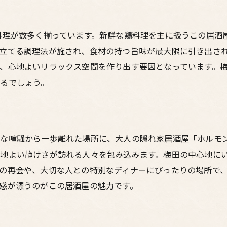
新鮮な鶏料理とホルモン料理
落ち着いた雰囲気の中で過ごす
料理が数多く揃っています。新鮮な鶏料理を主に扱うこの居酒
ホルモン酒場の楽しみ方
立てる調理法が施され、食材の持つ旨味が最大限に引き出さ
梅田の隠れ家的な雰囲気
、心地よいリラックス空間を作り出す要因となっています。
るでしょう。
な喧騒から一歩離れた場所に、大人の隠れ家居酒屋「ホルモン
地よい静けさが訪れる人々を包み込みます。梅田の中心地に
の再会や、大切な人との特別なディナーにぴったりの場所で
感が漂うのがこの居酒屋の魅力です。