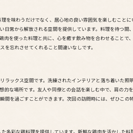
特別なひとときを過ごす
落ち着いた空間でのリラクゼーション
料理を味わうだけでなく、居心地の良い雰囲気を楽しむことに
落ち着いた雰囲気漂う梅田のホルモン酒場
い日常から解放される空間を提供しています。料理を待つ間
落ち着いた雰囲気のポイント
鶏肉を使った料理と共に、心を癒す飲み物を合わせることで
ホルモン酒場の魅力
スを忘れさせてくれること間違いなしです。
梅田で過ごす特別な時間
大人のためのリラックス空間
ホルモン料理の楽しみ方
リラックス空間です。洗練されたインテリアと落ち着いた照
温かみのあるインテリアの魅力
想的な場所です。友人や同僚との会話を楽しむ中で、肩の力
鶏料理が自慢の梅田の隠れ家居酒屋を訪れて
瞬間を過ごすことができます。次回の訪問時には、ぜひこの
自慢の鶏料理の秘密
梅田の隠れ家居酒屋の魅力
新鮮な鶏肉の味わい
した多彩な鶏料理を提供しています。新鮮な鶏肉を活かした料