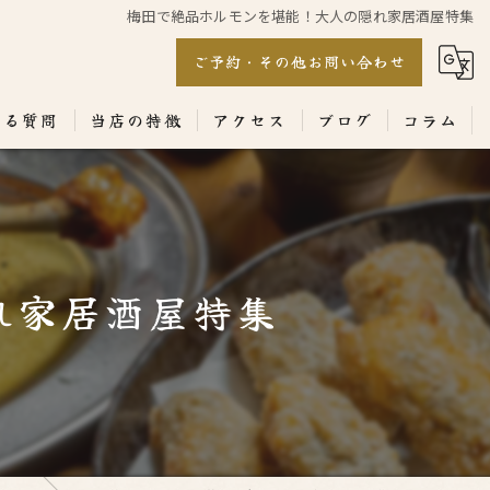
梅田で絶品ホルモンを堪能！大人の隠れ家居酒屋特集
ご予約・その他お問い合わせ
ある質問
当店の特徴
アクセス
ブログ
コラム
居酒屋
専門店
れ家居酒屋特集
ランチ
テイクアウト
コース