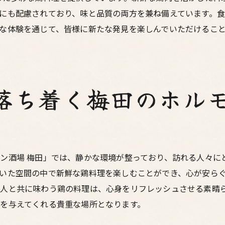
特別な空間でのひととき
にも配慮されており、味と品質の両方を兼ね備えています。
大人のためのリラックス時間
な体験を通じて、皆様に新たな発見を楽しんでいただけるこ
梅田の喧騒からの脱出
梅田のホルモン酒場で特別なひとときを過ごす
特別なひとときの過ごし方
落ち着く梅田のホル
ホルモン酒場の魅力とは
梅田の隠れ家居酒屋の特徴
心地よい空間でのひととき
大人のためのリラックス空間
ン酒場 梅田」では、静かな環境が整っており、訪れる人々に
ホルモン料理と鶏料理の楽しみ
いた空間の中で新鮮な鶏料理を楽しむことができ、心が安ら
大切な人と楽しむ梅田の隠れ家で味覚を満たす
な人と共に味わう鶏の料理は、心身をリフレッシュさせる素晴
大切な人との特別な時間
を与えてくれる貴重な場所となります。
梅田の隠れ家居酒屋の魅力