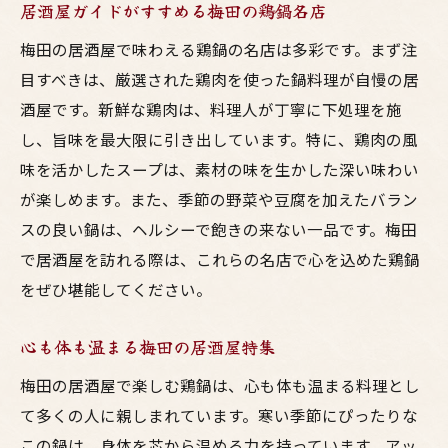
居酒屋ガイドがすすめる梅田の鶏鍋名店
梅田の居酒屋で味わえる鶏鍋の名店は多彩です。まず注
目すべきは、厳選された鶏肉を使った鍋料理が自慢の居
酒屋です。新鮮な鶏肉は、料理人が丁寧に下処理を施
し、旨味を最大限に引き出しています。特に、鶏肉の風
味を活かしたスープは、素材の味を生かした深い味わい
が楽しめます。また、季節の野菜や豆腐を加えたバラン
スの良い鍋は、ヘルシーで飽きの来ない一品です。梅田
で居酒屋を訪れる際は、これらの名店で心を込めた鶏鍋
をぜひ堪能してください。
心も体も温まる梅田の居酒屋特集
梅田の居酒屋で楽しむ鶏鍋は、心も体も温まる料理とし
て多くの人に親しまれています。寒い季節にぴったりな
この鍋は、身体を芯から温める力を持っています。アッ