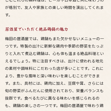
梅田の居酒屋で体感する絶品鶏料理
が格別で、友人や家族との楽しい時間を演出してくれま
梅田の居酒屋ガイド美味しい鶏鍋で心も体も温
す。
まる
居酒屋でいただく絶品鶏鍋の魅力
居酒屋ガイドで見つける梅田の絶品鶏鍋
梅田の居酒屋で味わう美味しい鶏鍋の秘密
梅田の居酒屋では、鶏鍋もまた欠かせないメニューの一
居酒屋ガイドがすすめる梅田の鶏鍋名店
つです。特製の出汁に新鮮な鶏肉や季節の野菜をたっぷ
りと入れて煮込む鶏鍋は、心も体も温まる絶品料理とい
心も体も温まる梅田の居酒屋特集
えるでしょう。特に注目すべきは、出汁に使われる地元
居酒屋ガイドのおすすめ鶏鍋居酒屋
の素材や調味料にこだわった店が多いことです。これに
梅田で見つけた美味しい鶏鍋の居酒屋
より、豊かな風味と深い味わいを楽しむことができま
居酒屋巡り梅田で見つけた絶品鶏鍋の名店紹介
す。また、具材には、鶏肉に加え、豆腐や茸、さらには
梅田の居酒屋巡りで発見した鶏鍋の名店
旬の野菜がふんだんに使用されており、栄養バランスも
絶品鶏鍋が楽しめる梅田の居酒屋巡り
抜群です。食べるたびに異なる味わいを感じられるの
居酒屋巡りで見つけた梅田の鶏鍋スポット
も、鶏鍋の楽しさの一つです。梅田の居酒屋で味わう鶏