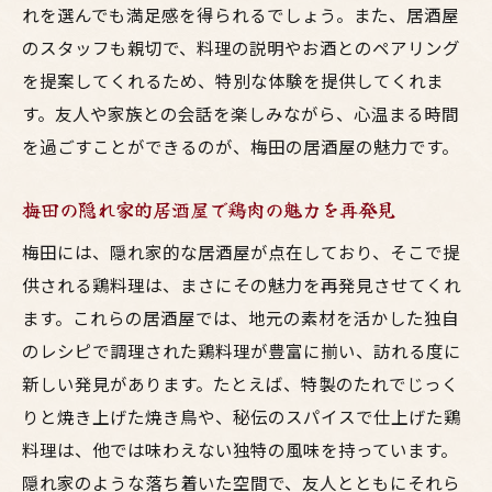
れを選んでも満足感を得られるでしょう。また、居酒屋
梅田の居酒屋で見つける鶏鍋の名店
のスタッフも親切で、料理の説明やお酒とのペアリング
鶏鍋ファン必見の梅田の隠れ家居酒屋
を提案してくれるため、特別な体験を提供してくれま
絶品鶏鍋を楽しむ梅田のおすすめ居酒屋スポッ
す。友人や家族との会話を楽しみながら、心温まる時間
ト
を過ごすことができるのが、梅田の居酒屋の魅力です。
梅田で見つけたおすすめの鶏鍋居酒屋
鶏鍋のバリエーションを楽しむ居酒屋ガイ
梅田の隠れ家的居酒屋で鶏肉の魅力を再発見
ド
梅田には、隠れ家的な居酒屋が点在しており、そこで提
絶品鶏鍋が楽しめる梅田の居酒屋特集
供される鶏料理は、まさにその魅力を再発見させてくれ
梅田で訪れるべき鶏鍋の名店
ます。これらの居酒屋では、地元の素材を活かした独自
居酒屋で楽しむ梅田の絶品鶏鍋
のレシピで調理された鶏料理が豊富に揃い、訪れる度に
鶏鍋好きも納得の梅田のおすすめ居酒屋
新しい発見があります。たとえば、特製のたれでじっく
りと焼き上げた焼き鳥や、秘伝のスパイスで仕上げた鶏
梅田の鶏料理専門居酒屋で味わう至福のひとと
料理は、他では味わえない独特の風味を持っています。
き
隠れ家のような落ち着いた空間で、友人とともにそれら
専門店ならではのこだわり鶏料理を堪能