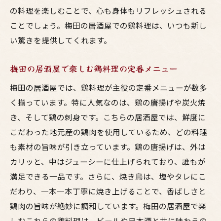
の料理を楽しむことで、心も身体もリフレッシュされる
梅田の鶏料理専門居酒屋で特別な時間を過
ことでしょう。梅田の居酒屋での鶏料理は、いつも新し
ごそう
い驚きを提供してくれます。
鶏料理専門の居酒屋で癒される至福の時間
梅田の鶏料理専門店で味わう絶品メニュー
梅田の居酒屋で楽しむ鶏料理の定番メニュー
専門店の技が光る梅田の鶏料理居酒屋
梅田の居酒屋では、鶏料理が主役の定番メニューが数多
心も体も温まる梅田の鶏料理専門居酒屋
く揃っています。特に人気なのは、鶏の唐揚げや炭火焼
鶏料理ファン必見梅田の居酒屋で体感する美味
き、そして鶏の刺身です。こちらの居酒屋では、鮮度に
しさ
こだわった地元産の鶏肉を使用しているため、どの料理
鶏料理ファンにおすすめの梅田の居酒屋
も素材の旨味が引き立っています。鶏の唐揚げは、外は
カリッと、中はジューシーに仕上げられており、誰もが
梅田で楽しむ鶏料理の美味しさ
満足できる一品です。さらに、焼き鳥は、塩やタレにこ
鶏料理ファンが集まる梅田の居酒屋
だわり、一本一本丁寧に焼き上げることで、香ばしさと
梅田の居酒屋で味わう鶏料理の極み
鶏肉の旨味が絶妙に調和しています。梅田の居酒屋で楽
鶏料理ファン必見の梅田の名店紹介
しむこれらの鶏料理は、ビールや日本酒と共に味わうの