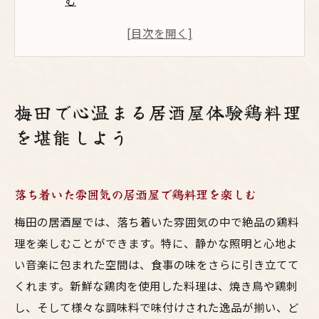
む
梅田の隠れ家的居酒屋で鶏肉の魅力を再発
見
梅田の居酒屋で楽しむ鶏料理の定番メニュ
ー
梅田で心温まる居酒屋体験鶏料理
居酒屋でいただく絶品鶏鍋の魅力
を堪能しよう
鶏料理と相性抜群の梅田の厳選居酒屋
梅田の居酒屋で心温まるひとときを過ごそ
う
落ち着いた雰囲気の居酒屋で鶏料理を楽しむ
鶏鍋の本場梅田で見つける隠れ家的居酒屋
梅田の居酒屋では、落ち着いた雰囲気の中で絶品の鶏料
梅田の隠れ家居酒屋で味わう絶品鶏鍋
理を楽しむことができます。特に、静かな照明と心地よ
落ち着いた大人の隠れ家居酒屋を探すコツ
い音楽に包まれた空間は、食事の味をさらに引き立てて
梅田の居酒屋で体験する特別な鶏鍋
くれます。新鮮な鶏肉を使用した料理は、焼き鳥や鶏刺
隠れ家的な居酒屋で楽しむ鶏鍋の魅力
し、そして様々な調味料で味付けされた逸品が揃い、ど