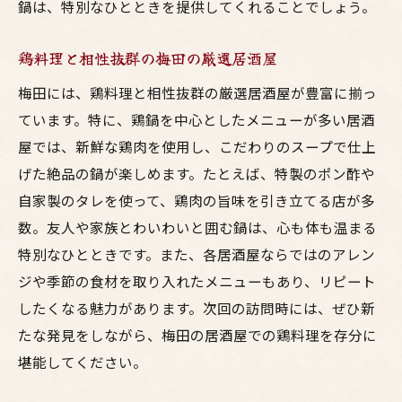
鍋は、特別なひとときを提供してくれることでしょう。
梅田の居酒屋巡りで味わう鶏鍋の魅力
梅田の居酒屋巡りで楽しむ絶品鶏鍋
鶏料理と相性抜群の梅田の厳選居酒屋
居酒屋巡りで探す梅田の鶏鍋名店
梅田には、鶏料理と相性抜群の厳選居酒屋が豊富に揃っ
鶏料理にこだわる梅田の居酒屋で特別な時間を
ています。特に、鶏鍋を中心としたメニューが多い居酒
過ごそう
屋では、新鮮な鶏肉を使用し、こだわりのスープで仕上
こだわり抜いた鶏料理を提供する梅田の居
げた絶品の鍋が楽しめます。たとえば、特製のポン酢や
酒屋
自家製のタレを使って、鶏肉の旨味を引き立てる店が多
特別な時間を過ごす梅田の鶏料理居酒屋
数。友人や家族とわいわいと囲む鍋は、心も体も温まる
梅田の居酒屋で体感する鶏料理の極意
特別なひとときです。また、各居酒屋ならではのアレン
こだわりの鶏料理で梅田の居酒屋を楽しむ
ジや季節の食材を取り入れたメニューもあり、リピート
梅田の居酒屋で過ごす特別な鶏料理の時間
したくなる魅力があります。次回の訪問時には、ぜひ新
たな発見をしながら、梅田の居酒屋での鶏料理を存分に
鶏料理好きが集まる梅田の居酒屋
堪能してください。