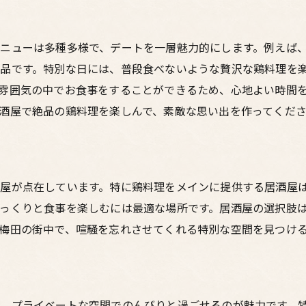
絶品鶏料理が彩るデートの夜
プライベート感溢れる空間で過ごす
ニューは多種多様で、デートを一層魅力的にします。例えば
特別な夜に最適な鶏料理メニュー
品です。特別な日には、普段食べないような贅沢な鶏料理を
隠れ家的居酒屋で楽しむデート
雰囲気の中でお食事をすることができるため、心地よい時間
酒屋で絶品の鶏料理を楽しんで、素敵な思い出を作ってくだ
屋が点在しています。特に鶏料理をメインに提供する居酒屋
っくりと食事を楽しむには最適な場所です。居酒屋の選択肢
梅田の街中で、喧騒を忘れさせてくれる特別な空間を見つけ
、プライベートな空間でのんびりと過ごせるのが魅力です。