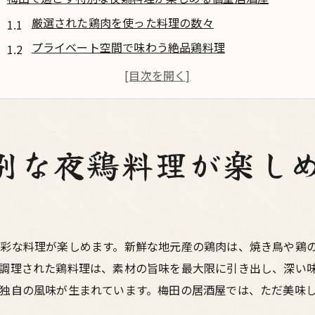
厳選された鶏肉を使った料理の数々
プライベート空間で味わう絶品鶏料理
デートに最適な梅田の個室居酒屋
豊富なメニューから選べる鶏料理
心に残る特別な夜を演出する個室
梅田の隠れ家的居酒屋で特別な時間を
別な夜鶏料理が楽し
梅田の個室居酒屋で鶏料理デート心に残るひととき
個室で楽しむリラックスしたデート
特別な日にぴったりな鶏料理メニュー
梅田で見つかる隠れ家的居酒屋
彩な料理が楽しめます。新鮮な地元産の鶏肉は、焼き鳥や鶏
調理された鶏料理は、素材の旨味を最大限に引き出し、深い
プライベート空間でのんびり過ごす
独自の風味が生まれています。梅田の居酒屋では、ただ美味
絶品鶏料理が彩るデートの夜