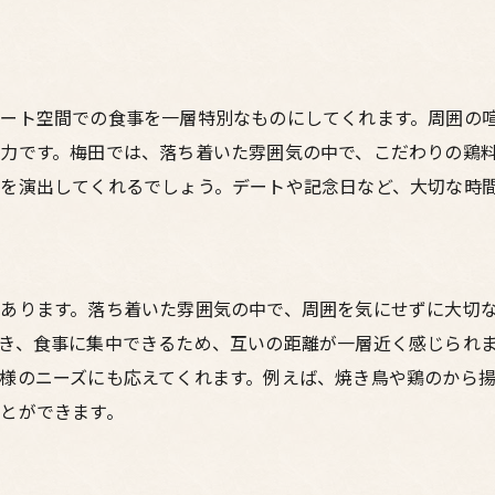
心に残る一夜を過ごすために
絶品鶏料理を堪能できる梅田の居酒屋で特別な夜を
新鮮な鶏肉を使った自慢の料理
ート空間での食事を一層特別なものにしてくれます。周囲の
梅田の居酒屋で過ごすプライベートな時間
力です。梅田では、落ち着いた雰囲気の中で、こだわりの鶏
デートに最適な個室居酒屋の選び方
を演出してくれるでしょう。デートや記念日など、大切な時
特別な夜にふさわしい鶏料理メニュー
鶏料理が楽しめる個室居酒屋の魅力
絶品鶏料理を堪能するならここ
あります。落ち着いた雰囲気の中で、周囲を気にせずに大切
梅田の隠れ家個室居酒屋で味わう最高の鶏料理デート
き、食事に集中できるため、互いの距離が一層近く感じられ
プライベート空間で楽しむ特別な夜
様のニーズにも応えてくれます。例えば、焼き鳥や鶏のから
隠れ家的居酒屋で過ごすリラックスタイム
とができます。
梅田で見つける絶品鶏料理
デートにぴったりの個室居酒屋の選び方