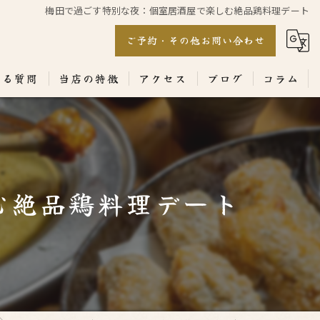
梅田で過ごす特別な夜：個室居酒屋で楽しむ絶品鶏料理デート
ご予約・その他お問い合わせ
ある質問
当店の特徴
アクセス
ブログ
コラム
居酒屋
専門店
む絶品鶏料理デート
ランチ
テイクアウト
コース