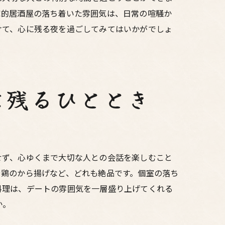
家的居酒屋の落ち着いた雰囲気は、日常の喧騒か
けて、心に残る夜を過ごしてみてはいかがでしょ
に残るひととき
せず、心ゆくまで大切な人との会話を楽しむこと
や鶏のから揚げなど、どれも絶品です。個室の落ち
を
料理は、デートの雰囲気を一層盛り上げてくれる
か。