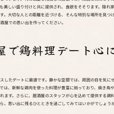
特別な夜にふさわしい鶏料理メニュー
も美しい盛り付けと共に提供され、食欲をそそります。隠れ
デートに最適な個室居酒屋の魅力
す。大切な人との距離を近づける、そんな特別な場所を見つ
酒屋での思い出を作ってください。
心に残る一夜を過ごすためのポイント
大切な人と梅田の個室居酒屋で楽しむ絶品鶏料理
プライベートな空間で鶏料理を楽しむ
屋で鶏料理デート心
デートにぴったりの個室居酒屋
新鮮な鶏肉で作る絶品料理
梅田で見つける隠れ家的居酒屋
特別な夜に最適な鶏料理メニュー
スしたデートに最適です。静かな空間では、周囲の目を気に
心に残るひとときを演出する居酒屋
では、新鮮な鶏肉を使った料理が豊富に揃っており、焼き鳥
梅田の居酒屋で鶏料理デートプライベートな空間で特別な夜
れます。さらに、居酒屋のスタッフが心を込めて提供する鶏
個室で楽しむリラックスしたデート
ら、思い出に残るひとときを過ごしてみてはいかがでしょう
梅田の居酒屋で過ごす特別なひととき