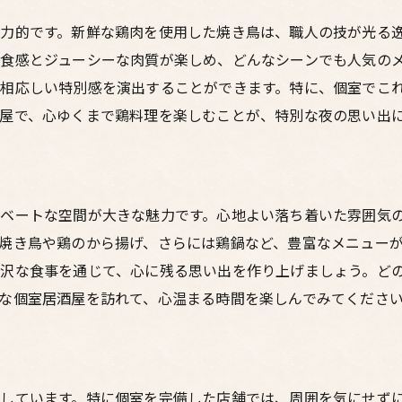
心に残るひとときを演出する鶏料理
力的です。新鮮な鶏肉を使用した焼き鳥は、職人の技が光る
特別なデートに最適な個室居酒屋
食感とジューシーな肉質が楽しめ、どんなシーンでも人気の
梅田の居酒屋でプライベートな空間と絶品鶏料理を楽しむ
相応しい特別感を演出することができます。特に、個室でこ
プライベート感溢れる個室で過ごす
屋で、心ゆくまで鶏料理を楽しむことが、特別な夜の思い出
絶品鶏料理が彩る特別な夜
梅田の居酒屋で見つかる隠れ家的空間
デートに最適な鶏料理メニュー
ベートな空間が大きな魅力です。心地よい落ち着いた雰囲気
個室で楽しむ心地よいひととき
焼き鳥や鶏のから揚げ、さらには鶏鍋など、豊富なメニュー
鶏料理が主役の特別なデート
沢な食事を通じて、心に残る思い出を作り上げましょう。ど
梅田の居酒屋で過ごす特別な夜個室で味わう鶏料理の魅力
な個室居酒屋を訪れて、心温まる時間を楽しんでみてくださ
新鮮な鶏肉を使った料理の数々
個室でリラックスして楽しむ鶏料理
梅田の居酒屋で見つかる隠れ家的空間
しています。特に個室を完備した店舗では、周囲を気にせず