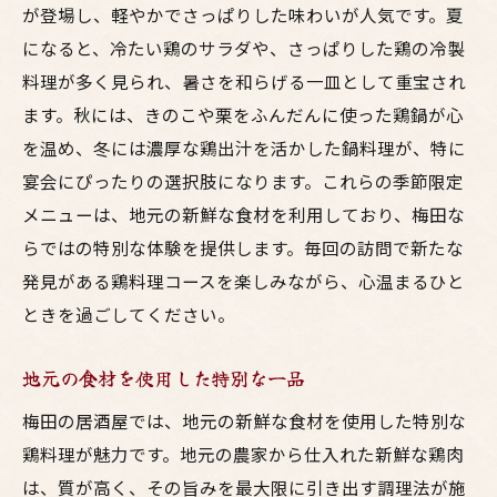
店主おすすめの一品
が登場し、軽やかでさっぱりした味わいが人気です。夏
初めての人にも安心のメニュー
になると、冷たい鶏のサラダや、さっぱりした鶏の冷製
料理が多く見られ、暑さを和らげる一皿として重宝され
リピーター続出の秘訣
ます。秋には、きのこや栗をふんだんに使った鶏鍋が心
を温め、冬には濃厚な鶏出汁を活かした鍋料理が、特に
宴会にぴったりの選択肢になります。これらの季節限定
メニューは、地元の新鮮な食材を利用しており、梅田な
らではの特別な体験を提供します。毎回の訪問で新たな
発見がある鶏料理コースを楽しみながら、心温まるひと
ときを過ごしてください。
地元の食材を使用した特別な一品
梅田の居酒屋では、地元の新鮮な食材を使用した特別な
鶏料理が魅力です。地元の農家から仕入れた新鮮な鶏肉
は、質が高く、その旨みを最大限に引き出す調理法が施