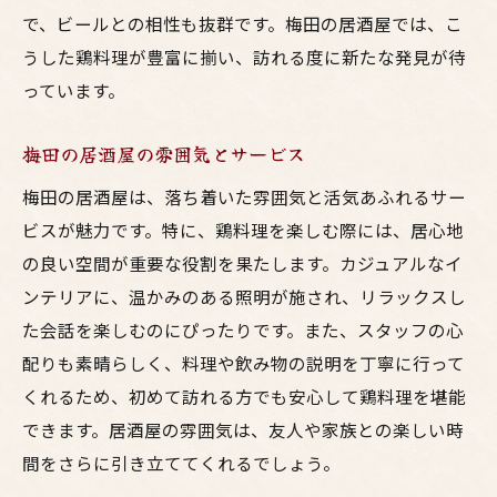
梅田の居酒屋での最適な過ごし方
で、ビールとの相性も抜群です。梅田の居酒屋では、こ
うした鶏料理が豊富に揃い、訪れる度に新たな発見が待
友人と楽しむ梅田の居酒屋での鶏料理コース
っています。
友人との絆を深める鶏料理コース
一緒に楽しむおすすめメニュー
梅田の居酒屋の雰囲気とサービス
シェアして楽しむ鶏料理の魅力
梅田の居酒屋は、落ち着いた雰囲気と活気あふれるサー
ワイワイ楽しめる居酒屋の雰囲気
ビスが魅力です。特に、鶏料理を楽しむ際には、居心地
一緒に行く友人へのおすすめ
の良い空間が重要な役割を果たします。カジュアルなイ
次回の訪問に向けた計画
ンテリアに、温かみのある照明が施され、リラックスし
梅田の居酒屋で多彩な鶏料理を満喫する方法
た会話を楽しむのにぴったりです。また、スタッフの心
初めての人におすすめのメニュー
配りも素晴らしく、料理や飲み物の説明を丁寧に行って
くれるため、初めて訪れる方でも安心して鶏料理を堪能
常連が教える通な注文方法
できます。居酒屋の雰囲気は、友人や家族との楽しい時
季節ごとのおすすめ料理
間をさらに引き立ててくれるでしょう。
特別な日のためのプランニング