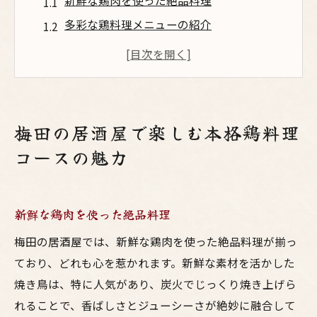
新鮮な鶏肉を使った絶品料理
多彩な鶏料理メニューの紹介
梅田の居酒屋の雰囲気とサービス
鶏料理コースのおすすめドリンクペアリン
グ
季節限定の鶏料理メニュー
梅田の居酒屋で楽しむ本格鶏料理
地元の食材を使用した特別な一品
コースの魅力
居酒屋で味わう梅田の絶品鶏料理コース体験
鶏料理コースのスタートはここから
新鮮な鶏肉を使った絶品料理
焼き鳥の魅力とその楽しみ方
唐揚げの絶妙な味わい
梅田の居酒屋では、新鮮な鶏肉を使った絶品料理が揃っ
煮物で味わう鶏料理の深み
ており、どれも心を惹かれます。新鮮な素材を活かした
焼き鳥は、特に人気があり、炭火でじっくり焼き上げら
鶏刺身の新鮮さと美味しさ
れることで、香ばしさとジューシーさが絶妙に融合して
コースの締めにぴったりの一品