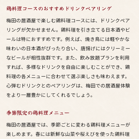
デザートまで楽しめるフルコース
鶏料理コースのおすすめドリンクペアリング
居酒屋の隠れメニューを楽しむ
梅田の居酒屋で楽しむ鶏料理コースには、ドリンクペア
鶏料理好き必見梅田の居酒屋のおすすめコース
リングが欠かせません。鶏料理を引き立てる日本酒やビ
必ず食べたい鶏料理ベスト3
ールは特におすすめです。例えば、焼き鳥には軽やかな
居酒屋での鶏料理コースの選び方
味わいの日本酒がぴったり合い、唐揚げにはクリーミー
特典付きのコース紹介
なビールが相性抜群です。また、飲み放題プランを利用
すれば、多様なドリンクを自由に楽しむことができ、鶏
隠れた名店とその魅力
料理の各メニューに合わせて選ぶ楽しさも味わえます。
鶏料理と相性の良いドリンク
心弾むドリンクとのペアリングは、梅田での居酒屋体験
お得に楽しめるコース情報
をより一層豊かにしてくれるでしょう。
梅田で鶏料理コースを楽しむならこの居酒屋へ
地元で人気の居酒屋紹介
季節限定の鶏料理メニュー
口コミで高評価の鶏料理店
梅田の居酒屋では、季節ごとに変わる鶏料理メニューが
予約必須の人気コース
楽しめます。春には新鮮な山菜や桜えびを使った鶏料理