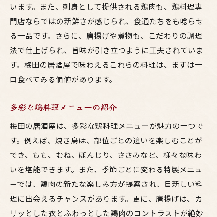
います。また、刺身として提供される鶏肉も、鶏料理専
至福のひととき梅田で堪能する鶏料理コース
門店ならではの新鮮さが感じられ、食通たちをも唸らせ
心温まる会話と美味しい鶏料理
る一品です。さらに、唐揚げや煮物も、こだわりの調理
友人や家族と楽しむ時間
法で仕上げられ、旨味が引き立つように工夫されていま
リラックスした雰囲気で味わう料理
す。梅田の居酒屋で味わえるこれらの料理は、まずは一
特別な日にぴったりの鶏料理コース
口食べてみる価値があります。
居酒屋での予約方法とおすすめの時間帯
多彩な鶏料理メニューの紹介
予算に合わせたコースの選び方
梅田の居酒屋は、多彩な鶏料理メニューが魅力の一つで
梅田の居酒屋で心温まる鶏料理コースを味わう
す。例えば、焼き鳥は、部位ごとの違いを楽しむことが
居酒屋の魅力とその楽しみ方
でき、もも、むね、ぼんじり、ささみなど、様々な味わ
鶏料理コースの選び方
いを堪能できます。また、季節ごとに変わる特製メニュ
居酒屋スタッフのおすすめメニュー
ーでは、鶏肉の新たな楽しみ方が提案され、目新しい料
心地よいサービスとおもてなし
理に出会えるチャンスがあります。更に、唐揚げは、カ
リピートしたくなる鶏料理の秘密
リッとした衣とふわっとした鶏肉のコントラストが絶妙