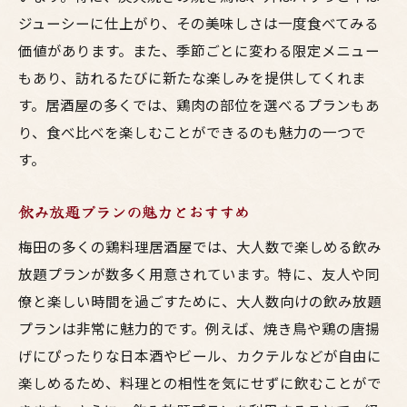
ジューシーに仕上がり、その美味しさは一度食べてみる
梅田の居酒屋で楽しむ鶏料理のおすすめスポッ
価値があります。また、季節ごとに変わる限定メニュー
ト
もあり、訪れるたびに新たな楽しみを提供してくれま
鶏料理が美味しい居酒屋の条件
す。居酒屋の多くでは、鶏肉の部位を選べるプランもあ
おすすめの居酒屋リスト
り、食べ比べを楽しむことができるのも魅力の一つで
大人数で楽しむための工夫
す。
飲み放題プランの魅力
新鮮な鶏料理を提供する店
飲み放題プランの魅力とおすすめ
居酒屋選びのコツ
梅田の多くの鶏料理居酒屋では、大人数で楽しめる飲み
大人数でワイワイ楽しむ梅田の鶏料理居酒屋ガ
放題プランが数多く用意されています。特に、友人や同
イド
僚と楽しい時間を過ごすために、大人数向けの飲み放題
大人数で盛り上がるためのポイント
プランは非常に魅力的です。例えば、焼き鳥や鶏の唐揚
げにぴったりな日本酒やビール、カクテルなどが自由に
おすすめの鶏料理メニュー
楽しめるため、料理との相性を気にせずに飲むことがで
飲み放題プランでお得に楽しむ