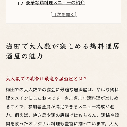
豪華な鶏料理メニューの紹介
飲み放題プランの魅力とおすすめ
広々とした店内でのびのび楽しむ
梅田ならではの新鮮な鶏肉を堪能
居心地の良い空間でリラックス
梅田で大人数が楽しめる鶏料理居
友人と訪れたい梅田の鶏料理居酒屋特集
酒屋の魅力
友人との楽しいひとときを過ごす
シェアしやすい鶏料理メニュー
大人数での宴会に最適な居酒屋とは？
アットホームな雰囲気の居酒屋
大人数で訪れる際のポイント
梅田での大人数での宴会に最適な居酒屋は、やはり鶏料
理をメインにしたお店です。さまざまな鶏料理が楽しめ
おすすめの飲み放題プラン
ることで、参加者全員が満足できるメニュー構成が魅
友人と楽しむための予約のコツ
力。例えば、焼き鳥や鶏の唐揚げはもちろん、鶏鍋や鶏
梅田で大人数にぴったりの鶏料理居酒屋を紹介
肉を使ったオリジナル料理も豊富に揃っています。大人