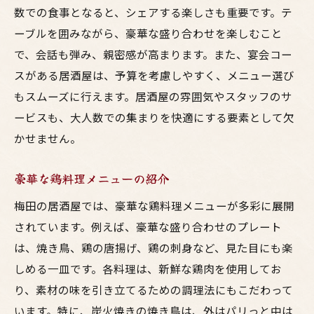
大人数でも安心の広々空間
数での食事となると、シェアする楽しさも重要です。テ
豪華な鶏料理メニューの魅力
ーブルを囲みながら、豪華な盛り合わせを楽しむこと
お得な飲み放題プラン詳細
で、会話も弾み、親密感が高まります。また、宴会コー
大人数の宴会に必要な設備
スがある居酒屋は、予算を考慮しやすく、メニュー選び
もスムーズに行えます。居酒屋の雰囲気やスタッフのサ
新鮮な鶏肉を使ったメニュー
ービスも、大人数での集まりを快適にする要素として欠
居酒屋選びのポイント
かせません。
鶏料理が美味しい梅田の居酒屋で大人数でも安
心
豪華な鶏料理メニューの紹介
評判の良い鶏料理居酒屋
梅田の居酒屋では、豪華な鶏料理メニューが多彩に展開
大人数で楽しむための事前準備
されています。例えば、豪華な盛り合わせのプレート
鶏料理のラインナップを紹介
は、焼き鳥、鶏の唐揚げ、鶏の刺身など、見た目にも楽
飲み放題プランの選び方
しめる一皿です。各料理は、新鮮な鶏肉を使用してお
予約時に確認すべきポイント
り、素材の味を引き立てるための調理法にもこだわって
大人数でも安心な理由
います。特に、炭火焼きの焼き鳥は、外はパリっと中は