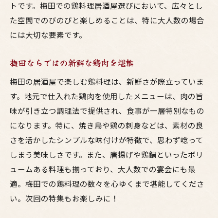
大人数で楽しむための居酒屋
トです。梅田での鶏料理居酒屋選びにおいて、広々とし
飲み放題プランの魅力
た空間でのびのびと楽しめることは、特に大人数の場合
には大切な要素です。
居心地の良い店の条件
予約時に確認すべきポイント
梅田ならではの新鮮な鶏肉を堪能
梅田の居酒屋で楽しむ鶏料理は、新鮮さが際立っていま
す。地元で仕入れた鶏肉を使用したメニューは、肉の旨
味が引き立つ調理法で提供され、食事が一層特別なもの
になります。特に、焼き鳥や鶏の刺身などは、素材の良
さを活かしたシンプルな味付けが特徴で、思わず唸って
しまう美味しさです。また、唐揚げや鶏鍋といったボリ
ュームある料理も揃っており、大人数での宴会にも最
適。梅田での鶏料理の数々を心ゆくまで堪能してくださ
い。次回の特集もお楽しみに！