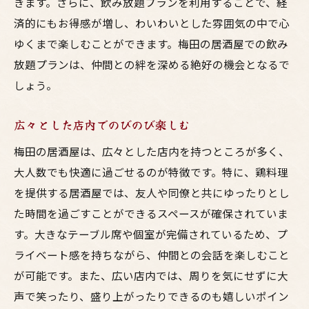
きます。さらに、飲み放題プランを利用することで、経
居心地の良い居酒屋の条件
済的にもお得感が増し、わいわいとした雰囲気の中で心
新鮮な鶏肉を使った絶品メニュー
ゆくまで楽しむことができます。梅田の居酒屋での飲み
大人数での宴会の準備
放題プランは、仲間との絆を深める絶好の機会となるで
予算を気にせず楽しむ梅田の鶏料理居酒屋
しょう。
コスパ抜群の居酒屋とは？
広々とした店内でのびのび楽しむ
お得な飲み放題プランの選び方
予算内で楽しむためのコツ
梅田の居酒屋は、広々とした店内を持つところが多く、
大人数でも快適に過ごせるのが特徴です。特に、鶏料理
大人数でシェアする鶏料理
を提供する居酒屋では、友人や同僚と共にゆったりとし
リーズナブルな居酒屋リスト
た時間を過ごすことができるスペースが確保されていま
予算を抑えるためのポイント
す。大きなテーブル席や個室が完備されているため、プ
梅田で新鮮な鶏料理を楽しめる居酒屋の選び方
ライベート感を持ちながら、仲間との会話を楽しむこと
新鮮な鶏肉を提供する店の特徴
が可能です。また、広い店内では、周りを気にせずに大
おすすめの鶏料理メニュー
声で笑ったり、盛り上がったりできるのも嬉しいポイン