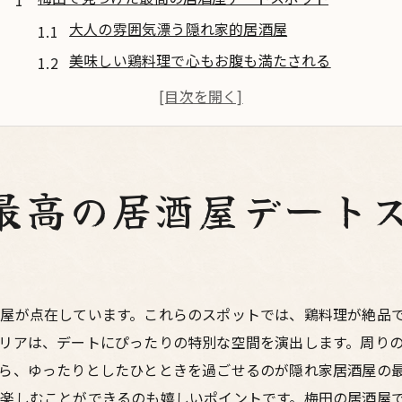
大人の雰囲気漂う隠れ家的居酒屋
美味しい鶏料理で心もお腹も満たされる
静かで落ち着いた空間で特別なひとときを
デートにぴったりのカウンター席
シェアしやすい鶏料理の数々
梅田の夜景を楽しみながらの居酒屋デート
最高の居酒屋デート
鶏料理が絶品！梅田の居酒屋でデートを楽しむ
焼き鳥の王道を楽しむ
カリッとした唐揚げの魅力
鶏鍋で心も体も温まる
屋が点在しています。これらのスポットでは、鶏料理が絶品
リアは、デートにぴったりの特別な空間を演出します。周り
特選鶏料理メニューの紹介
ら、ゆったりとしたひとときを過ごせるのが隠れ家居酒屋の
地酒と鶏料理の絶妙なペアリング
楽しむことができるのも嬉しいポイントです。梅田の居酒屋