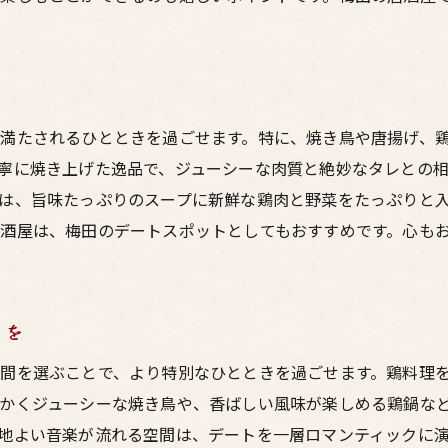
デートに華を添える絶品デザート
梅田の居酒屋で過ごす特別なデート夜
雰囲気抜群の居酒屋でロマンチックな夜を
る
二人で楽しむ鶏料理のフルコース
満たされるひとときを過ごせます。特に、焼き鳥や唐揚げ、
心に残るデートのためのサプライズ演出
寧に焼き上げた逸品で、ジューシーな肉質と絶妙なタレとの
食後のバータイムで大人の魅力を満喫
は、旨味たっぷりのスープに新鮮な鶏肉と野菜をたっぷりと
デートに最適な居酒屋の選び方
酒屋は、梅田のデートスポットとしてもおすすめです。心も
忘れられない夜を演出するためのポイント
居酒屋デートの魅力！梅田で味わう鶏料理の美味しさ
デートにぴったりの鶏料理ランキング
きを
居酒屋デートの楽しみ方ガイド
間を選ぶことで、より特別なひとときを過ごせます。鶏料理
二人でシェアする喜び
かくジューシーな焼き鳥や、香ばしい風味が楽しめる鶏鍋な
鶏料理の奥深さを知る
地よい音楽が流れる空間は、デートを一層ロマンティックに