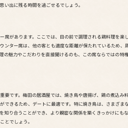
恋人との距離が縮まる居酒屋デート
思い出に残る時間を過ごせるでしょう。
デートを盛り上げるおすすめメニュー
梅田の居酒屋で鶏料理を楽しむデートプラン
予約のポイントとタイミング
ー席があります。ここでは、目の前で調理される鶏料理を楽
おすすめの居酒屋コースメニュー
カウンター席は、他の客とも適度な距離が保たれているため、
二人きりで過ごすための席選び
理の魅力やこだわりを直接聞けるのも、この席ならではの特
デートプランに組み込むべき居酒屋
デート当日の楽しみ方ガイド
デートの締めに最適なデザート
デートに最適！梅田で見つけた居酒屋と絶品鶏料理
重要です。梅田の居酒屋では、焼き鳥や唐揚げ、鶏の煮込み
地元で評判の居酒屋紹介
ができるため、デートに最適です。特に焼き鳥は、さまざま
を知り合うことができ、より親密な関係を築くきっかけにも
デートにおすすめの鶏料理店
ことでしょう。
特別な日に訪れたい居酒屋