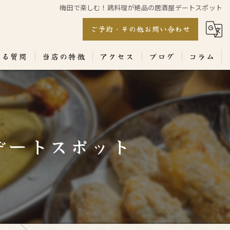
梅田で楽しむ！鶏料理が絶品の居酒屋デートスポット
ご予約・その他お問い合わせ
ある質問
当店の特徴
アクセス
ブログ
コラム
居酒屋
専門店
デートスポット
ランチ
テイクアウト
コース