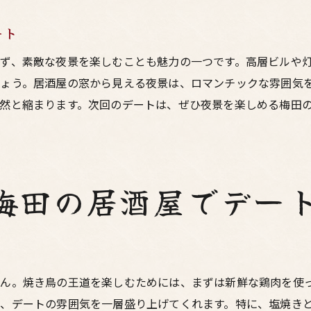
カップル向けに特化したサービス
ート
予約必須の人気居酒屋
ず、素敵な夜景を楽しむことも魅力の一つです。高層ビルや
デートのための特別メニュー
ょう。居酒屋の窓から見える夜景は、ロマンチックな雰囲気
鶏料理がデートを彩る！梅田の居酒屋探訪
然と縮まります。次回のデートは、ぜひ夜景を楽しめる梅田
新しい発見のある居酒屋
デートにおすすめの鶏料理店
隠れ家的な魅力の居酒屋
鶏料理マスターへの道
梅田の居酒屋でデー
デートが盛り上がる居酒屋イベント
特別な時間を過ごすための居酒屋選び
梅田の居酒屋で二人の特別な時間を過ごすデート
デートを成功させるためのポイント
ん。焼き鳥の王道を楽しむためには、まずは新鮮な鶏肉を使
、デートの雰囲気を一層盛り上げてくれます。特に、塩焼き
二人の距離が縮まるおすすめメニュー