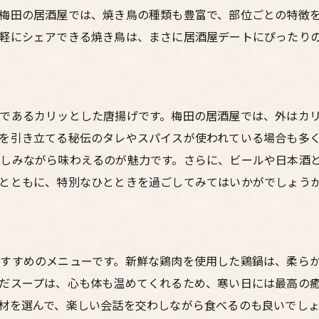
梅田の居酒屋では、焼き鳥の種類も豊富で、部位ごとの特徴
サプライズデートの演出法
軽にシェアできる焼き鳥は、まさに居酒屋デートにぴったり
心に残る鶏料理の味わい
デートを彩る居酒屋の選び方
特別な時間を演出するためのアイデア
であるカリッとした唐揚げです。梅田の居酒屋では、外はカ
を引き立てる秘伝のタレやスパイスが使われている場合も多
しみながら味わえるのが魅力です。さらに、ビールや日本酒
とともに、特別なひとときを過ごしてみてはいかがでしょう
すすめのメニューです。新鮮な鶏肉を使用した鶏鍋は、柔ら
だスープは、心も体も温めてくれるため、寒い日には最高の
材を選んで、楽しい会話を交わしながら食べるのも良いでし