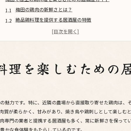
梅田の鶏肉の新鮮さとは？
絶品鶏料理を提供する居酒屋の特徴
居酒屋選びのポイント：鶏料理の種類とメニュー
梅田の居酒屋で楽しめる季節限定の鶏料理
鶏料理を堪能するためのおすすめ居酒屋コース
梅田で鶏料理を楽しむ際の予約のコツ
料理を楽しむための
新鮮な鶏料理が楽しめる梅田の居酒屋特集
鶏料理が美味しい梅田の居酒屋3選
居酒屋で鶏料理を楽しむベストタイム
鶏料理専門の居酒屋の魅力とは
の魅力です。特に、近隣の農場から直接取り寄せた鶏肉は、
肉質が柔らかく、甘みがあり、焼き鳥や鶏刺しとして楽しむ
新鮮な鶏肉を使ったおすすめメニュー
肉専門の業者と提携する居酒屋も多く、常に新鮮さを保って
口コミで人気の鶏料理居酒屋を紹介
豊かな食体験をもたらしているのです。