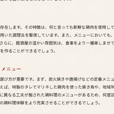
居酒屋で楽しむ新鮮な鶏料理の秘密
炭火焼きから鶏刺しまで梅田の居酒屋で味わう鶏料理の魅
炭火焼きの魅力とその楽しみ方
存在します。その特徴は、何と言っても新鮮な鶏肉を使用し
新鮮な鶏刺しの魅力を探る
用いた調理法を駆使しています。また、メニューにおいても
梅田の居酒屋で楽しめる鶏料理のバリエーション
さらに、居酒屋の温かい雰囲気は、食事をより一層楽しませ
鶏料理と日本酒やビールの相性
を作ることができるでしょう。
鶏料理に合う居酒屋のサイドメニュー紹介
梅田の居酒屋で楽しむ鶏料理のシーズン別おすすめ
とメニュー
梅田の居酒屋で鶏料理を満喫するためのポイント
選び方が重要です。まず、炭火焼きや唐揚げなどの定番メニ
居酒屋選びで失敗しないためのポイント
えば、特製のタレでマリネした鶏肉を使った焼き鳥や、地域
おすすめの鶏料理を楽しむための時間帯
に異なる工夫が施された鶏料理のメニューがあるため、何度
季節ごとのおすすめ鶏料理メニュー
の鶏料理体験をより充実させることができるでしょう。
鶏料理が豊富な居酒屋の特徴