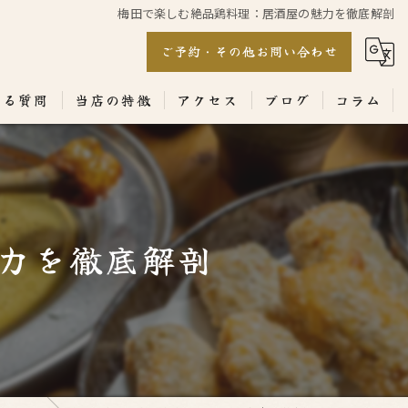
梅田で楽しむ絶品鶏料理：居酒屋の魅力を徹底解剖
ご予約・その他お問い合わせ
ある質問
当店の特徴
アクセス
ブログ
コラム
居酒屋
専門店
力を徹底解剖
ランチ
テイクアウト
コース