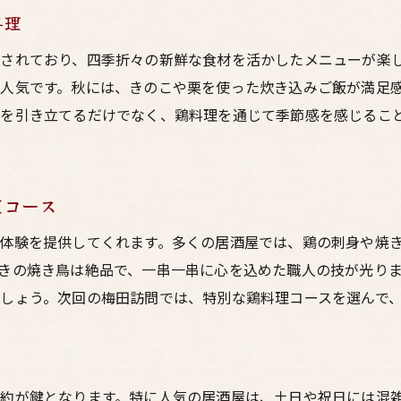
友人や家族と楽しむための居酒屋の選び方
料理
鶏料理を楽しむための予約の仕方と注意点
されており、四季折々の新鮮な食材を活かしたメニューが楽
居酒屋で味わう梅田の絶品鶏料理の秘密
人気です。秋には、きのこや栗を使った炊き込みご飯が満足
鶏料理の美味しさの秘訣とは？
を引き立てるだけでなく、鶏料理を通じて季節感を感じるこ
居酒屋が誇る特製タレと鶏料理
人気の鶏料理が生まれるまでのプロセス
シェフが語る鶏料理のこだわり
屋コース
居酒屋ならではの鶏料理の魅力
体験を提供してくれます。多くの居酒屋では、鶏の刺身や焼
鶏料理と合わせるお酒の楽しみ方
きの焼き鳥は絶品で、一串一串に心を込めた職人の技が光り
梅田の居酒屋で楽しむ絶品鶏料理とその魅力
しょう。次回の梅田訪問では、特別な鶏料理コースを選んで
鶏料理の魅力を引き出す調理法
梅田で人気の鶏料理メニュー紹介
居酒屋での鶏料理の楽しみ方
約が鍵となります。特に人気の居酒屋は、土日や祝日には混