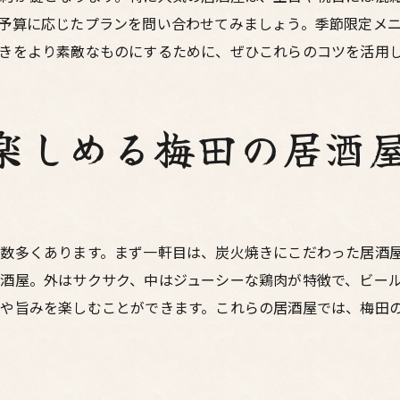
鶏料理と食材の相性を探る
予算に応じたプランを問い合わせてみましょう。季節限定メ
居酒屋の雰囲気が鶏料理を引き立てる理由
きをより素敵なものにするために、ぜひこれらのコツを活用
鶏料理を楽しむためのおすすめドリンク
鶏料理好き必見梅田のおすすめ居酒屋リスト
楽しめる梅田の居酒
鶏料理が自慢の居酒屋一覧
各居酒屋のおすすめ鶏料理メニュー
新鮮な鶏肉を使った絶品料理の数々
居酒屋ごとの鶏料理の特徴と魅力
数多くあります。まず一軒目は、炭火焼きにこだわった居酒
予約必須の人気鶏料理居酒屋
酒屋。外はサクサク、中はジューシーな鶏肉が特徴で、ビー
初めて訪れる方におすすめの居酒屋
や旨みを楽しむことができます。これらの居酒屋では、梅田
梅田の居酒屋で堪能する本格鶏料理の魅力とは
本格鶏料理の定義とその魅力
梅田で味わえる本格鶏料理の秘密