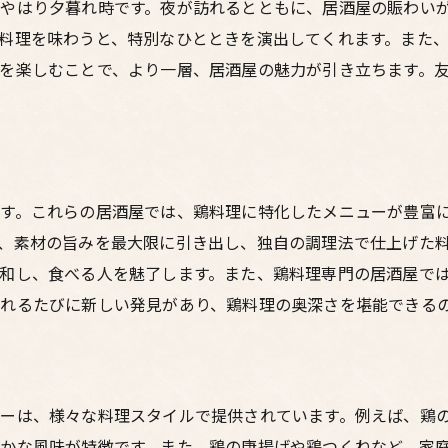
やはり夕暮れ時です。夜が訪れるとともに、居酒屋の賑わい
シェフが語る本格鶏料理のこだわり
料理を味わうと、特別なひとときを演出してくれます。また
居酒屋で楽しむ本格鶏料理の調理法
を楽しむことで、より一層、居酒屋の魅力が引き立ちます。
本格鶏料理に合うお酒の選び方
居酒屋で本格鶏料理を楽しむためのポイント
す。これらの居酒屋では、鶏料理に特化したメニューが豊富
、素材の旨みを最大限に引き出し、独自の調理法で仕上げた
和し、食べる人を魅了します。また、鶏料理専門の居酒屋で
れるたびに新しい発見があり、鶏料理の奥深さを堪能できる
ーは、様々な料理スタイルで提供されています。例えば、鶏
かな風味が特徴です。また、鶏の唐揚げや鶏つくねなど、家