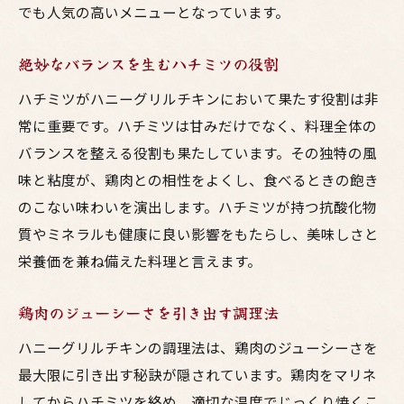
でも人気の高いメニューとなっています。
簡単レシピ公開！鶏のハニーグリルでプロの味
を自宅で再現
絶妙なバランスを生むハチミツの役割
初心者でも失敗しない簡単レシピ
ハチミツがハニーグリルチキンにおいて果たす役割は非
必要な材料と下ごしらえのポイント
常に重要です。ハチミツは甘みだけでなく、料理全体の
調理のステップバイステップガイド
バランスを整える役割も果たしています。その独特の風
プロのコツでさらに美味しく
味と粘度が、鶏肉との相性をよくし、食べるときの飽き
余った鶏肉のアレンジ方法
のこない味わいを演出します。ハチミツが持つ抗酸化物
保存方法と次の日も楽しむためのアイデア
質やミネラルも健康に良い影響をもたらし、美味しさと
栄養価を兼ね備えた料理と言えます。
ジューシーな鶏のハニーグリルが家庭料理を格
上げ
鶏肉のジューシーさを引き出す調理法
家庭で楽しむレストランの味
ハニーグリルチキンの調理法は、鶏肉のジューシーさを
お子様にも大人気の鳥料理
最大限に引き出す秘訣が隠されています。鶏肉をマリネ
特別な日のメインディッシュに最適
してからハチミツを絡め、適切な温度でじっくり焼くこ