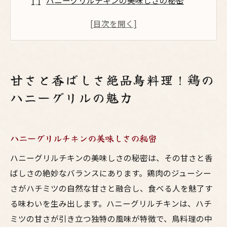
ハニーグリルチキンの美味しさの秘密
絶妙なバランスを生むハチミツの役割
鶏肉のジューシーさを引き出す調理法
香ばしさをプラスするグリルテクニック
家庭で簡単にできるプロの味
甘さと香ばしさ絶品鳥料理！鶏の
ハニーグリルチキンの栄養価と健康効果
ハニーグリルの魅力
鳥料理の新定番！ハニーグリルチキンで味わう
至福のひととき
ハニーグリルチキンが食卓にもたらす幸せ
ハニーグリルチキンの美味しさの秘密
特別な日にぴったりの鳥料理
ハニーグリルチキンの美味しさの秘密は、その甘さと香
家族みんなが喜ぶ味わい
ばしさの絶妙なバランスにあります。鶏肉のジューシー
おもてなし料理としての魅力
さがハチミツの自然な甘さと融合し、食べる人を魅了す
る味わいを生み出します。ハニーグリルチキンは、ハチ
ハニーグリルチキンのアレンジレシピ
ミツの甘さが引き立つ独特の風味が特徴で、鳥料理の中
定番の鳥料理を超える新しい一品