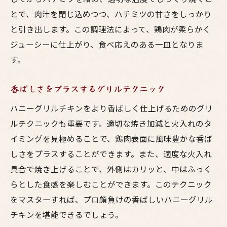
食卓を豊かにする一品
とで、肉汁を閉じ込めつつ、ハチミツの甘さをしっかり
ハニーグリルチキンのカロリーと栄養
と引き出します。この調理法によって、鶏肉が柔らかく
家族全員が満足するボリューム
ジューシーに仕上がり、食べ応えのある一皿となりま
鶏肉の魅力を引き出す！ハチミツの甘さが決め
す。
手の鳥料理
香ばしさをプラスするグリルテクニック
ハチミツの甘さが生む絶妙な味わい
鶏肉とハチミツの相性の良さ
ハニーグリルチキンをより香ばしく仕上げるためのグリ
ルテクニックも重要です。適切な焼き加減と火入れのタ
健康に良いハチミツの効能
イミングを見極めることで、鶏肉表面に風味豊かな香ば
鶏肉をジューシーに保つ秘訣
しさをプラスすることができます。また、適度な火入れ
ハチミツを使った他の鳥料理アレンジ
具合で焼き上げることで、外側はカリッと、中はふっく
ハニーグリルチキンの人気の理由
らとした食感を楽しむことができます。このテクニック
一度食べたら忘れられない鶏のハニーグリルの
をマスターすれば、プロ顔負けの香ばしいハニーグリル
秘密
チキンを堪能できるでしょう。
初めて食べた時の感動