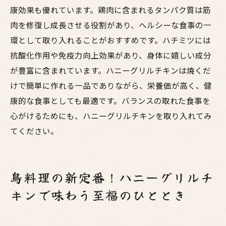
康効果も優れています。鶏肉に含まれるタンパク質は筋
簡単調理で絶品鳥料理！鶏のハニーグリルのポ
肉を修復し成長させる役割があり、ヘルシーな食事の一
イント
環として取り入れることがおすすめです。ハチミツには
シンプルな材料で作る絶品料理
抗酸化作用や免疫力向上効果があり、身体に嬉しい成分
短時間でできる調理法
が豊富に含まれています。ハニーグリルチキンは焼くだ
初心者でも安心のステップガイド
けで簡単に作れる一品でありながら、栄養価が高く、健
失敗しないための注意点
康的な食事としても最適です。バランスの取れた食事を
応用できる他の鳥料理レシピ
心がけるためにも、ハニーグリルチキンを取り入れてみ
家族みんなで楽しむハニーグリルチキン
てください。
鳥料理の新定番！ハニーグリルチ
キンで味わう至福のひととき