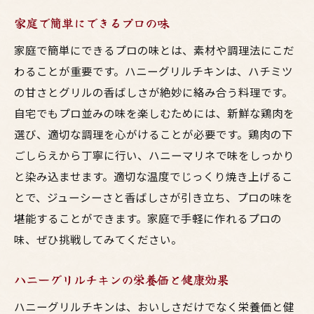
味の秘密を探る
家庭で簡単にできるプロの味
家庭で再現するためのポイント
家庭で簡単にできるプロの味とは、素材や調理法にこだ
特別な調味料の使い方
わることが重要です。ハニーグリルチキンは、ハチミツ
の甘さとグリルの香ばしさが絶妙に絡み合う料理です。
プロのシェフも認める味
自宅でもプロ並みの味を楽しむためには、新鮮な鶏肉を
試してほしい絶品レシピ
選び、適切な調理を心がけることが必要です。鶏肉の下
香ばしさと甘さが絶妙！鶏のハニーグリルの作
ごしらえから丁寧に行い、ハニーマリネで味をしっかり
り方
と染み込ませます。適切な温度でじっくり焼き上げるこ
基本のハニーグリルチキンレシピ
とで、ジューシーさと香ばしさが引き立ち、プロの味を
香ばしさを引き出す調理法
堪能することができます。家庭で手軽に作れるプロの
甘さをコントロールするコツ
味、ぜひ挑戦してみてください。
使用するハチミツの選び方
ハニーグリルチキンの栄養価と健康効果
グリルの温度と時間の設定
仕上げのポイントとコツ
ハニーグリルチキンは、おいしさだけでなく栄養価と健