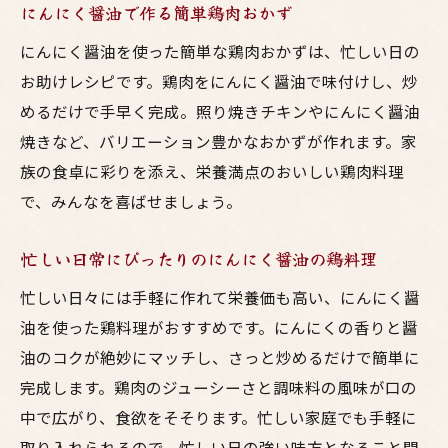
にんにく醤油で作る簡単鶏肉おかず
にんにく醤油を使った簡単な鶏肉おかずは、忙しい日の
お助けレシピです。鶏肉をにんにく醤油で味付けし、炒
めるだけで手早く完成。照り焼きチキンやにんにく醤油
焼きなど、バリエーション豊かなおかずが作れます。家
族の食卓に彩りを添え、栄養満点のおいしい鶏肉料理
で、みんなを喜ばせましょう。
忙しい日常にぴったりのにんにく醤油の鶏料理
忙しい日々には手軽に作れて栄養価も高い、にんにく醤
油を使った鶏料理がおすすめです。にんにくの香りと醤
油のコクが絶妙にマッチし、さっと炒めるだけで簡単に
完成します。鶏肉のジューシーさと調味料の風味が口の
中で広がり、食欲をそそります。忙しい家庭でも手軽に
取り入れられるので、忙しい日の強い味方となること間