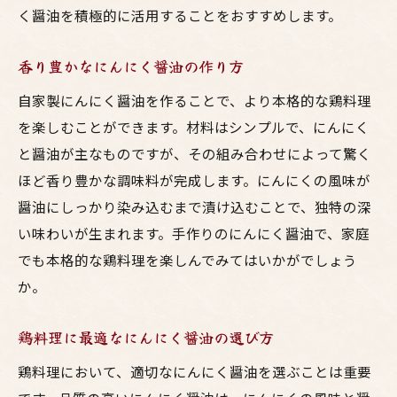
く醤油を積極的に活用することをおすすめします。
鶏料理の新しい可能性にんにく醤油の魔法
にんにく醤油の多彩な使い方
香り豊かなにんにく醤油の作り方
鶏料理の新たな境地にんにく醤油の力
自家製にんにく醤油を作ることで、より本格的な鶏料理
にんにく醤油で広がる鶏肉レシピの幅
を楽しむことができます。材料はシンプルで、にんにく
にんにく醤油で作る創作鶏料理
と醤油が主なものですが、その組み合わせによって驚く
にんにく醤油がもたらす鶏料理の進化
ほど香り豊かな調味料が完成します。にんにくの風味が
にんにく醤油の魔法で変わる鶏料理
醤油にしっかり染み込むまで漬け込むことで、独特の深
い味わいが生まれます。手作りのにんにく醤油で、家庭
簡単で美味しいにんにく醤油を使った鶏料理の
でも本格的な鶏料理を楽しんでみてはいかがでしょう
作り方
か。
初心者でも簡単に作れるにんにく醤油の鶏
料理
鶏料理に最適なにんにく醤油の選び方
手間をかけずに美味しいにんにく醤油の鶏
鶏料理において、適切なにんにく醤油を選ぶことは重要
もも肉焼き