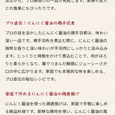
法ながら、プロ顔負けの一皿が完成します。家族や友人
プロの味に近づくにんにく醤油の使い方
との食事にもぴったりです。
家庭で実現！にんにく醤油を使った絶品鶏
料理
プロ直伝！にんにく醤油の鶏手羽煮
にんにく醤油で作る鶏料理のプロのテクニ
プロの技を活かしたにんにく醤油の鶏手羽煮は、味わい
ック
深い一品です。鶏手羽先を煮込む際に、にんにく醤油の
独特な香りと深い味わいが手羽肉にしっかりと染み込み
ます。じっくりと時間をかけて煮込むことで、肉がほろ
りと柔らかくなり、箸でつまんだ瞬間にジューシーさが
口の中に広がります。家庭でも本格的な味を楽しめる、
プロ直伝の秘伝レシピです。
家庭で作れるにんにく醤油の鶏唐揚げ
にんにく醤油を使った鶏唐揚げは、家庭で手軽に楽しめ
る絶品料理です。新鮮な鶏肉を使い、にんにく醤油の風