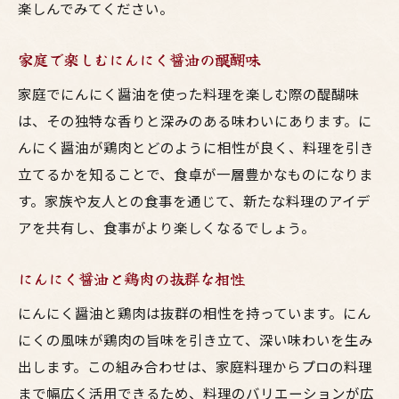
楽しんでみてください。
忙しい日常でもバランスの取れた鶏料理
にんにく醤油で変わる鶏料理の味わいと香りの
家庭で楽しむにんにく醤油の醍醐味
秘密
家庭でにんにく醤油を使った料理を楽しむ際の醍醐味
にんにく醤油が引き立てる鶏肉の風味
は、その独特な香りと深みのある味わいにあります。に
にんにく醤油で香ばしい鶏料理を作るコツ
んにく醤油が鶏肉とどのように相性が良く、料理を引き
にんにく醤油の香りを最大限に活かす方法
立てるかを知ることで、食卓が一層豊かなものになりま
にんにく醤油を使った鶏料理の風味の変化
す。家族や友人との食事を通じて、新たな料理のアイデ
アを共有し、食事がより楽しくなるでしょう。
にんにく醤油で作る香り豊かな鶏料理
にんにく醤油がもたらす鶏料理の深い味わ
にんにく醤油と鶏肉の抜群な相性
い
にんにく醤油と鶏肉は抜群の相性を持っています。にん
にんにく醤油が引き出す鶏肉の旨味とその使い
にくの風味が鶏肉の旨味を引き立て、深い味わいを生み
方
出します。この組み合わせは、家庭料理からプロの料理
にんにく醤油で鶏肉の旨味を最大限に引き
まで幅広く活用できるため、料理のバリエーションが広