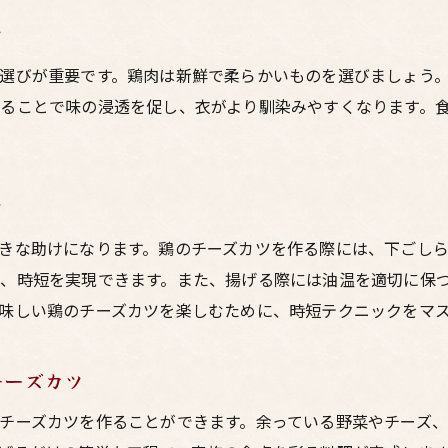
家族みんなが喜ぶ！鶏のチーズカツのアレンジレシピ
ツ
家族全員が喜ぶ外はサクサク中はふんわり鶏のチーズカツ
外はサクサク中はふんわりと仕上げるコツとは
選びが重要です。鶏肉は新鮮で柔らかいものを選びましょう
ることで味の浸透を促し、衣がより馴染みやすくなります。
サクサクな衣の作り方と揚げ方のポイント
家族全員が喜ぶ！鶏のチーズカツの味付けアイデア
子供も大好き！鶏のチーズカツの簡単レシピ
ク
お弁当にもぴったり！冷めても美味しい鶏のチーズカツ
きな助けになります。鶏のチーズカツを作る際には、下ごし
特別な日のご馳走に！鶏のチーズカツのアレンジ方法
、時短を実現できます。また、揚げる際には油温を適切に保
プロの味を再現する家庭で作れる絶品鶏のチーズカツ
味しい鶏のチーズカツを楽しむために、時短テクニックをマ
プロの味を再現！鶏のチーズカツの秘密のレシピ
家庭でできるプロの技！鶏のチーズカツの揚げ方
チーズカツ
絶品鶏のチーズカツを作るための道具と調理法
チーズカツを作ることができます。余っている野菜やチーズ
プロ直伝！鶏のチーズカツの美味しいソースの作り方