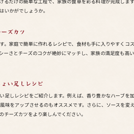
げるだけの簡単な工程で、家族の食卓を彩る料理が完成しま
レストラン並みの味に近づける！鶏のチーズカツのコツ
はいかがでしょうか。
家庭でも簡単に作れる！プロの味の鶏のチーズカツ
シンプルな味付けで素材を活かす鶏のチーズカツの作り方
チーズカツ
素材を活かすシンプルな味付けのコツ
す。家庭で簡単に作れるレシピで、食材も手に入りやすくコ
塩とこしょうだけで美味しい鶏のチーズカツ
シーさとチーズのコクが絶妙にマッチし、家族の満足度も高
素材本来の旨味を引き出す調理法
シンプルで美味しい鶏のチーズカツのレシピ紹介
調味料を極力使わずに作る鶏のチーズカツ
ちょい足しレシピ
家庭で再現！シンプルで絶品の鶏のチーズカツ
い足しレシピをご紹介します。例えば、香り豊かなハーブを
とろけるチーズがたまらないホームメイド鶏のチーズカツ
風味をアップさせるのもオススメです。さらに、ソースを変
とろけるチーズを使った鶏のチーズカツの作り方
のチーズカツをより楽しんでください。
チーズの選び方で変わる！鶏のチーズカツの美味しさ
たっぷりチーズで作る！贅沢な鶏のチーズカツ