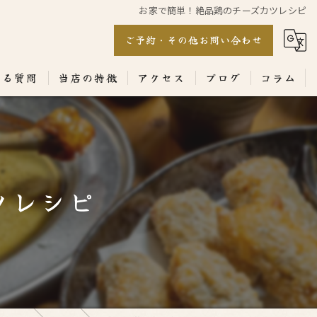
お家で簡単！絶品鶏のチーズカツレシピ
ご予約・その他お問い合わせ
ある質問
当店の特徴
アクセス
ブログ
コラム
居酒屋
専門店
ツレシピ
ランチ
テイクアウト
コース