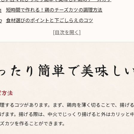
短時間で作れる！鶏のチーズカツの調理方法
食材選びのポイントと下ごしらえのコツ
忙しい主婦におすすめ！時短テクニック
冷蔵庫にあるもので簡単に作れる鶏のチーズカツ
お財布にも優しい！手軽に作れる鶏のチーズカツ
鶏のチーズカツをもっと美味しくするちょい足しレシピ
ったり簡単で美味し
ジューシーな鳥料理家庭で楽しむ鶏のチーズカツレシピ
ジューシーさを保つための肉の下ごしらえ方法
理方法
鶏のチーズカツに合うソースの作り方
家庭で簡単に作れる！ジューシー鶏のチーズカツの秘訣
理するコツがあります。まず、鶏肉を薄く切ることで、揚げ
げます。揚げる際は、中火でじっくり揚げると外はカリッと
鶏のチーズカツをもっと美味しくする揚げ方のコツ
ズカツを作ることができます。
副菜との相性抜群！鶏のチーズカツの献立提案