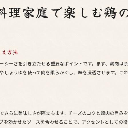
家庭で簡単に！とろけるチーズの鶏のチーズカツ
料理家庭で楽しむ鶏
チーズの種類別！おすすめの鶏のチーズカツレシピ
チーズ好きにはたまらない鶏のチーズカツの楽しみ方
普段の食卓を華やかにする鶏のチーズカツの秘密
鶏のチーズカツで食卓を華やかにするコツ
らえ方法
見た目も楽しめる！鶏のチーズカツの盛り付けアイデア
ーシーさを引き立たせる重要なポイントです。まず、鶏肉は
彩り豊かな副菜と合わせた鶏のチーズカツの献立
やしょうゆを使って肉を柔らかくし、味を浸透させます。こ
家庭でもお店の味！鶏のチーズカツの作り方
特別な日に作りたい！鶏のチーズカツのアレンジレシピ
普段の食卓をグレードアップ！鶏のチーズカツの楽しみ方
お家で簡単に作れる絶品鳥料理鶏のチーズカツ
でさらに美味しさが際立ちます。チーズのコクと鶏肉の旨み
お家で簡単に作れる鶏のチーズカツのレシピ紹介
ブを効かせたソースを合わせることで、アクセントとしての役
絶品鶏のチーズカツを作るための基本の材料と道具