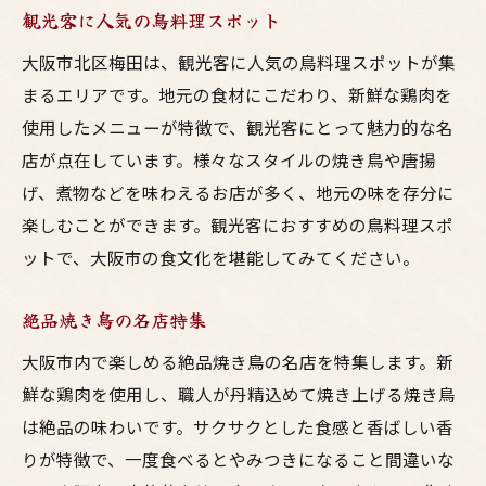
大阪ならではの鳥料理の魅力
観光客に人気の鳥料理スポット
地元民おすすめの本格鳥料理スポット
大阪市北区梅田は、観光客に人気の鳥料理スポットが集
大阪市で見つけた絶品鳥料理のお店
まるエリアです。地元の食材にこだわり、新鮮な鶏肉を
新しいお気に入り店の発見
使用したメニューが特徴で、観光客にとって魅力的な名
店が点在しています。様々なスタイルの焼き鳥や唐揚
地元民が推薦する新店
げ、煮物などを味わえるお店が多く、地元の味を存分に
話題の新店特集
楽しむことができます。観光客におすすめの鳥料理スポ
一度は訪れたい新しい鳥料理店
ットで、大阪市の食文化を堪能してみてください。
絶品メニューが自慢の新店
大阪市内の注目の新店舗
絶品焼き鳥の名店特集
鳥料理好き必見！大阪市の注目店ガイド
大阪市内で楽しめる絶品焼き鳥の名店を特集します。新
注目の新店紹介
鮮な鶏肉を使用し、職人が丹精込めて焼き上げる焼き鳥
鳥料理好きにおすすめの店
は絶品の味わいです。サクサクとした食感と香ばしい香
話題の店の魅力に迫る
りが特徴で、一度食べるとやみつきになること間違いな