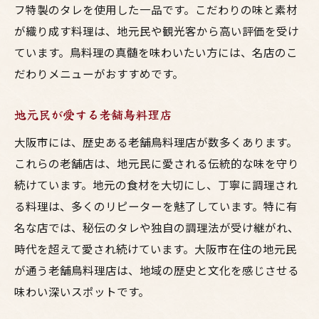
フ特製のタレを使用した一品です。こだわりの味と素材
ー
が織り成す料理は、地元民や観光客から高い評価を受け
大阪市で絶品の鳥料理を堪能しよう
ています。鳥料理の真髄を味わいたい方には、名店のこ
絶品鳥料理の魅力
だわりメニューがおすすめです。
地元食材を活かした鳥料理
食通に愛される鳥料理店
地元民が愛する老舗鳥料理店
新鮮な鶏肉を使用したメニュー
大阪市には、歴史ある老舗鳥料理店が数多くあります。
大阪市で味わえる本格鳥料理
これらの老舗店は、地元民に愛される伝統的な味を守り
絶品鳥料理のおすすめペアリング
続けています。地元の食材を大切にし、丁寧に調理され
る料理は、多くのリピーターを魅了しています。特に有
本場の味を楽しむ大阪市の鳥料理スポット
名な店では、秘伝のタレや独自の調理法が受け継がれ、
本場の味を提供する名店
時代を超えて愛され続けています。大阪市在住の地元民
大阪市の鳥料理特集
が通う老舗鳥料理店は、地域の歴史と文化を感じさせる
地元の味を楽しめる鳥料理店
味わい深いスポットです。
本場の焼き鳥を楽しむ