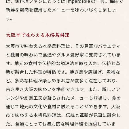
は、鶏料理ファンにとっては imperdible の一言。梅田で
新鮮な鶏肉を使用したメニューを味わい尽くしましょ
う。
大阪市で味わえる本格鳥料理
大阪市で味わえる本格鳥料理は、その豊富なバラエティ
と独自の味わいで食通やグルメ愛好家に支持されていま
す。地元の食材や伝統的な調理法を取り入れ、伝統と革
新が融合した料理が特徴です。焼き鳥や唐揚げ、煮物な
ど、多彩な料理が楽しめるお店が数多く点在しており、
古き良き大阪の味わいを堪能できます。また、新しいア
レンジや創意工夫が凝らされたメニューも登場し、食を
通じて地元の文化や食材に触れることができます。大阪
市で味わえる本格鳥料理は、伝統と革新が見事に融合し
た、食通にとっても魅力的な料理体験を提供していま