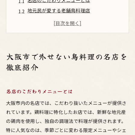
名店のこだわりメニューとは
地元民が愛する老舗鳥料理店
観光客に人気の鳥料理スポット
絶品焼き鳥の名店特集
大阪市内で味わえる名物唐揚げ
鳥料理を堪能できるおすすめランチスポッ
大阪市で外せない鳥料理の名店を
ト
徹底紹介
鳥料理が楽しめる大阪市の隠れた名店
知る人ぞ知る名店の魅力
名店のこだわりメニューとは
隠れ家的鳥料理店の紹介
予約必須の人気隠れ家
大阪市内の名店では、こだわり抜いたメニューが提供さ
地元が推薦する隠れた名店
れています。鶏料理に特化したお店では、新鮮な地元産
の鶏肉を使用し、独自の調理法で料理が提供されます。
静かな環境で楽しむ鳥料理
特に人気なのは、季節ごとに変わる限定メニューやシェ
一度は訪れたい隠れた名店の一押しメニュ