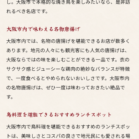
し。大阪市で本格的な焼き鳥を楽しみたいなら、是非訪
大阪市の注目鳥料理店特集
れるべき名店です。
鳥料理好きが集まる店
大阪市の最新鳥料理トレンド
大阪市内で味わえる名物唐揚げ
大阪市で味わう鳥料理の魅力とおすすめ店
大阪市内では、名物の唐揚げを堪能できるお店が数多く
鳥料理の魅力を再発見
あります。地元の人々にも観光客にも人気の唐揚げは、
地元民が愛する名店
大阪ならではの味を楽しむことができる一品です。衣の
観光客必見のおすすめ店
サクサク感とジューシーな鶏肉の絶妙なバランスが特徴
大阪市の名物鳥料理を楽しむ
で、一度食べるとやめられないおいしさです。大阪市内
様々なスタイルの鳥料理
の名物唐揚げは、ぜひ一度は味わっておきたい絶品で
す。
おすすめメニューとその魅力
食通も納得！大阪市の絶品鳥料理店紹介
鳥料理を堪能できるおすすめランチスポット
食通が推薦する鳥料理店
大阪市内で鳥料理を堪能できるおすすめのランチスポッ
美食家が通う名店
トは、美味しさとコスパの良さで地元民にも愛される場