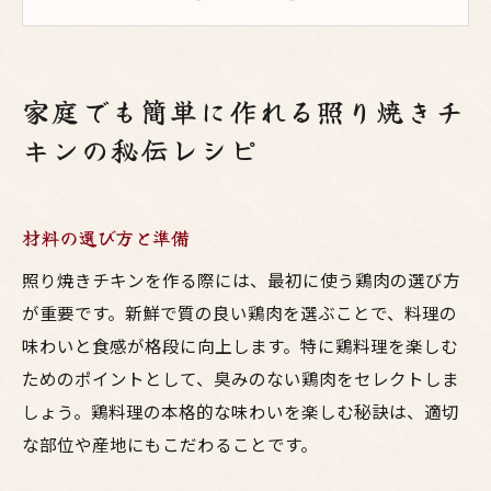
絶品のタレの作り方
焼き方のコツ
盛り付けの工夫
家庭でも簡単に作れる照り焼きチ
余った照り焼きチキンのアレンジレシピ
キンの秘伝レシピ
鳥料理の王道照り焼きチキンを美味しく仕上げ
るコツ
新鮮な鶏肉の選び方
材料の選び方と準備
下味の付け方
照り焼きチキンを作る際には、最初に使う鶏肉の選び方
焼く際の火加減
が重要です。新鮮で質の良い鶏肉を選ぶことで、料理の
タレの絡め方
味わいと食感が格段に向上します。特に鶏料理を楽しむ
ためのポイントとして、臭みのない鶏肉をセレクトしま
風味を引き立てる調味料
しょう。鶏料理の本格的な味わいを楽しむ秘訣は、適切
美味しく仕上げるための保存方法
な部位や産地にもこだわることです。
甘辛いタレが絶品！照り焼きチキンの作り方を
解説