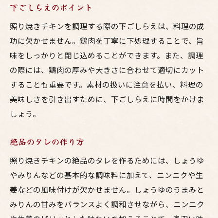
下ごしらえのポイント
基本のタレのレシピ
照り焼きチキンを調理する際の下ごしらえは、料理の成
タレのアレンジ方法
功に欠かせません。鶏肉を丁寧に下処理することで、旨
鶏肉との相性を高めるタレのコツ
味をしっかりと閉じ込めることができます。また、調理
焼き加減の見極め方
の際には、鶏肉の厚みや大きさに合わせて適切にカット
オーブンを使った調理法
することも重要です。素材の扱いに注意を払い、料理の
タレが決め手！照り焼きチキンサンドの作
美味しさを引き出すために、下ごしらえに時間をかけま
り方
しょう。
プロの技を家庭で再現！照り焼きチキンの調理
絶品のタレの作り方
ポイント
照り焼きチキンの絶品のタレを作るためには、しょうゆ
プロが教える下準備のコツ
やみりんなどの基本的な調味料に加えて、ニンニクや生
鶏肉のカット方法
姜などの風味付けが欠かせません。しょうゆのうまみと
タレの絶妙な配合比率
みりんの甘みをバランスよく調和させながら、ニンニク
焼き工程のタイミング