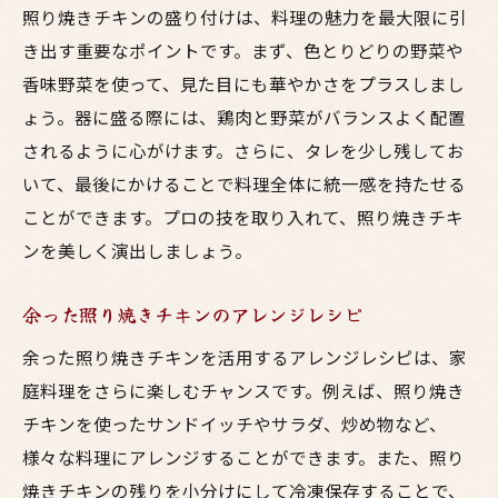
照り焼きチキンを使ったアレンジ料理
照り焼きチキンの盛り付けは、料理の魅力を最大限に引
き出す重要なポイントです。まず、色とりどりの野菜や
子供も喜ぶ簡単レシピ
香味野菜を使って、見た目にも華やかさをプラスしまし
家庭でプロの味を再現するポイント
ょう。器に盛る際には、鶏肉と野菜がバランスよく配置
おいしい鳥料理を楽しむための照り焼きチキン
されるように心がけます。さらに、タレを少し残してお
の秘訣
いて、最後にかけることで料理全体に統一感を持たせる
鶏肉の部位別の特徴
ことができます。プロの技を取り入れて、照り焼きチキ
下ごしらえの重要性
ンを美しく演出しましょう。
タレのバリエーション
家庭ならではの焼き方
余った照り焼きチキンのアレンジレシピ
簡単に美味しくするための時短テクニック
余った照り焼きチキンを活用するアレンジレシピは、家
お弁当にもぴったりな照り焼きチキン
庭料理をさらに楽しむチャンスです。例えば、照り焼き
チキンを使ったサンドイッチやサラダ、炒め物など、
照り焼きチキンの味を引き立てる最適な調理法
様々な料理にアレンジすることができます。また、照り
フライパンで作る照り焼きチキン
焼きチキンの残りを小分けにして冷凍保存することで、