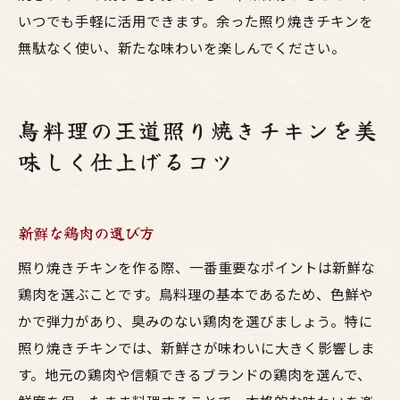
オーブン調理のポイント
いつでも手軽に活用できます。余った照り焼きチキンを
グリルを使った本格的な焼き方
無駄なく使い、新たな味わいを楽しんでください。
電子レンジで簡単に作る方法
揚げ焼きで作るカリッと照り焼きチキン
鳥料理の王道照り焼きチキンを美
調理器具別のメリットとデメリット
味しく仕上げるコツ
新鮮な鶏肉の選び方
照り焼きチキンを作る際、一番重要なポイントは新鮮な
鶏肉を選ぶことです。鳥料理の基本であるため、色鮮や
かで弾力があり、臭みのない鶏肉を選びましょう。特に
照り焼きチキンでは、新鮮さが味わいに大きく影響しま
す。地元の鶏肉や信頼できるブランドの鶏肉を選んで、