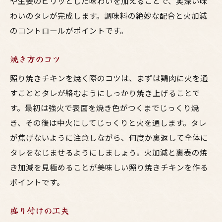
や生姜のピリッとした味わいを加えることで、奥深い味
プロ風の盛り付けテクニック
わいのタレが完成します。調味料の絶妙な配合と火加減
家庭でもできるプロの裏技
のコントロールがポイントです。
新鮮な鶏肉で作る絶品照り焼きチキンの作り方
焼き方のコツ
新鮮な鶏肉の見分け方
鶏肉の下処理方法
照り焼きチキンを焼く際のコツは、まずは鶏肉に火を通
すこととタレが絡むようにしっかり焼き上げることで
タレの浸透を良くする漬け込み時間
す。最初は強火で表面を焼き色がつくまでじっくり焼
焼きムラを防ぐ工夫
き、その後は中火にしてじっくりと火を通します。タレ
新鮮さを活かす調味料の使い方
が焦げないように注意しながら、何度か裏返して全体に
最高の食感を生む調理法
タレをなじませるようにしましょう。火加減と裏表の焼
家庭で楽しむ照り焼きチキンの極意とレシピ
き加減を見極めることが美味しい照り焼きチキンを作る
家庭で手軽に作れるレシピ
ポイントです。
特別な日のための豪華レシピ
盛り付けの工夫
タレの作り置き方法