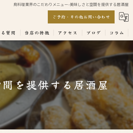
鳥料理業界のこだわりメニュー-美味しさと空間を提供する居酒屋
ご予約・その他お問い合わせ
ある質問
当店の特徴
アクセス
ブログ
コラム
居酒屋
専門店
空間を提供する居酒屋
ランチ
テイクアウト
コース