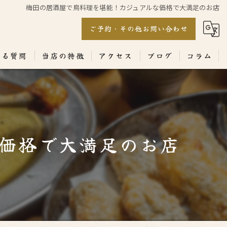
梅田の居酒屋で鳥料理を堪能！カジュアルな価格で大満足のお店
ご予約・その他お問い合わせ
ある質問
当店の特徴
アクセス
ブログ
コラム
居酒屋
専門店
価格で大満足のお店
ランチ
テイクアウト
コース