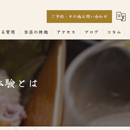
ご予約・その他お問い合わせ
ある質問
当店の特徴
アクセス
ブログ
コラム
居酒屋
専門店
体験とは
ランチ
テイクアウト
コース