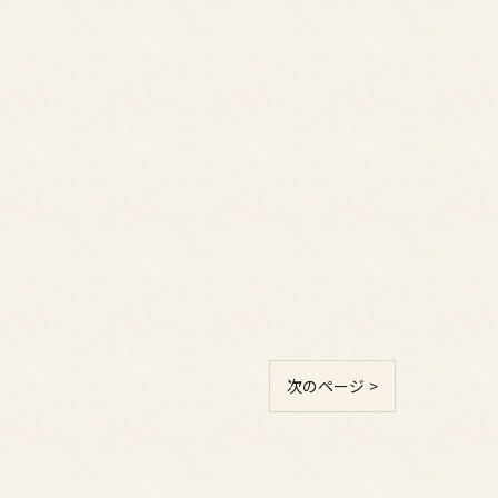
。
次のページ >