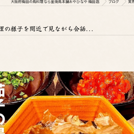
大阪府梅田の鳥料理なら釜焼鳥本舗おやひなや 梅田店
ブログ
実
の様子を間近で見ながら会話...