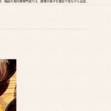
際、梅田の鳥料理専門店では、調理の様子を間近で見ながら会話...