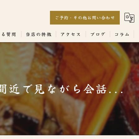
ご予約・その他お問い合わせ
ある質問
当店の特徴
アクセス
ブログ
コラム
居酒屋
専門店
近で見ながら会話...
ランチ
テイクアウト
コース