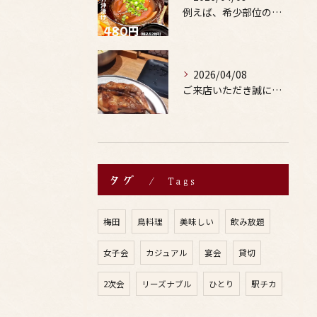
例えば、希少部位の串を試したり、季節限定の地酒を味わったりす...
2026/04/08
ご来店いただき誠にありがとうございます。
タグ
Tags
梅田
鳥料理
美味しい
飲み放題
女子会
カジュアル
宴会
貸切
2次会
リーズナブル
ひとり
駅チカ