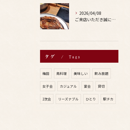
2026/04/08
ご来店いただき誠にありがとうございます。
タグ
Tags
梅田
鳥料理
美味しい
飲み放題
女子会
カジュアル
宴会
貸切
2次会
リーズナブル
ひとり
駅チカ