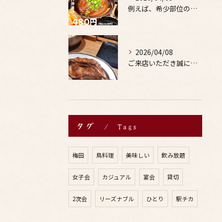
例えば、希少部位の串を試したり、季節限定の地酒を味わったりす...
2026/04/08
ご来店いただき誠にありがとうございます。
タグ
Tags
梅田
鳥料理
美味しい
飲み放題
女子会
カジュアル
宴会
貸切
2次会
リーズナブル
ひとり
駅チカ